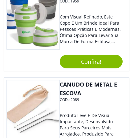
COD.:
1959
Item! Demais, Não É?!
Personalize-O Com Sua Marca
E Ofereça A Seus Clientes E
Com Visual Refinado, Este
Colaboradores. Útil E
Copo É Um Brinde Ideal Para
Funcional, Com Certeza Todo
Pessoas Práticas E Modernas.
Mundo Irá Amar.
Ótima Opção Para Levar Sua
Marca De Forma Estilosa,
Agregando Valor Para Sua
Empresa Em Eventos,
Reuniões Corporativas Ou Até
Confira!
Mesmo Para Presentear
Colaboradores.
CANUDO DE METAL E
ESCOVA
COD.:
2089
Produto Leve E De Visual
Impactante, Desenvolvido
Para Seus Parceiros Mais
Arrojados. Produzido Para