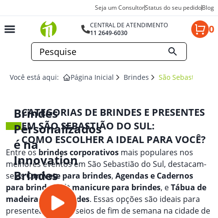
Seja um Consultor
Status do seu pedido
Blog
CENTRAL DE ATENDIMENTO
0
11 2649-6030
Você está aqui:
Página Inicial
Brindes
São Sebastião Do 
Brindes
CATEGORIAS DE BRINDES E PRESENTES
EM SÃO SEBASTIÃO DO SUL:
Personalizados
COMO ESCOLHER A IDEAL PARA VOCÊ?
é na
Entre os
brindes corporativos
mais populares nos
Innovation
melhores eventos em São Sebastião do Sul, destacam-
Brindes
se as
Canivete para brindes
,
Agendas e Cadernos
para brindes
,
Kit manicure para brindes
, e
Tábua de
madeira para brindes
. Essas opções são ideais para
presentear em passeios de fim de semana na cidade de