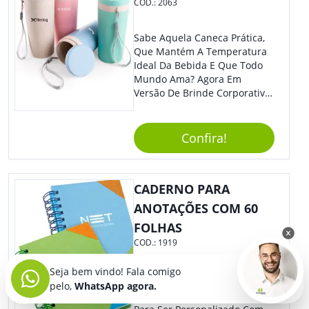
COD.:
2063
Sabe Aquela Caneca Prática,
Que Mantém A Temperatura
Ideal Da Bebida E Que Todo
Mundo Ama? Agora Em
Versão De Brinde Corporativo
Para Que Você Possa Levar
Sua Marca Com Muito Estilo E
Acrescentar Ainda Mais
Confira!
Praticidade À Eventos E Feiras
De Exposição.
CADERNO PARA
ANOTAÇÕES COM 60
FOLHAS
COD.:
1919
Super Charmoso E Com Lindo
Seja bem vindo! Fala comigo
Design, Nosso Bloco De
pelo,
WhatsApp agora.
Anotações É O Brinde Certo