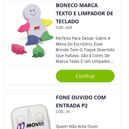
BONECO MARCA
TEXTO E LIMPADOR DE
TECLADO
COD.:
629
Perfeito Para Deixar Sobre A
Mesa Do Escritório, Esse
Brinde Tem O Toque Divertido
Que Faltava. São 4 Cores De
Marca Texto E Um Limpador
De Teclado Em Formato De
Boneco. Demais, Não É?
Confira!
Personalize Com Sua Marca.
Super Criativo, Seus Clientes E
Colaboradores Irão Adorar.
FONE OUVIDO COM
ENTRADA P2
COD.:
55
Quem Não Ama Ouvir