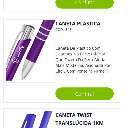
Segurança Ao Carregá-Lo.
Confira!
Ofereça A Seus Clientes E
Colaboradores, Sem Dúvidas
Eles Irão Adorar.
CANETA PLÁSTICA
COD.:
343
Caneta De Plástico Com
Detalhes Na Parte Inferior
Que Fazem Da Peça Ainda
Mais Moderna. Acionada Por
Clic E Com Ponteira Firme
Para Traços Precisos.
Confira!
CANETA TWIST
TRANSLÚCIDA 1KM