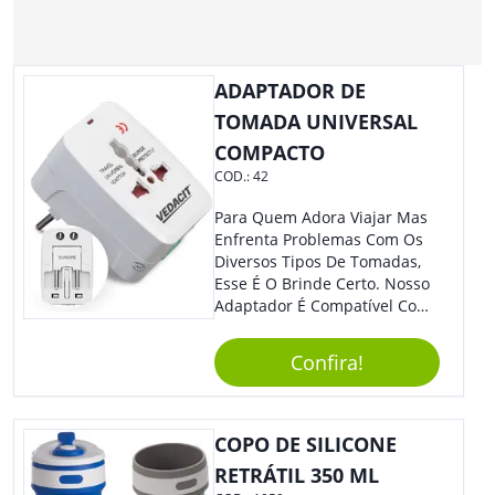
ADAPTADOR DE
TOMADA UNIVERSAL
COMPACTO
COD.:
42
Para Quem Adora Viajar Mas
Enfrenta Problemas Com Os
Diversos Tipos De Tomadas,
Esse É O Brinde Certo. Nosso
Adaptador É Compatível Com
Mais De 150 Padrões De
Diferentes Países E Com
Confira!
Todas As Tensões. Em
Tamanho Compacto, É
Perfeito Para Carregar Na
Bolsa Ou Na Mochila. É A
COPO DE SILICONE
Praticidade Que Todos
RETRÁTIL 350 ML
Precisam Em Apenas Um