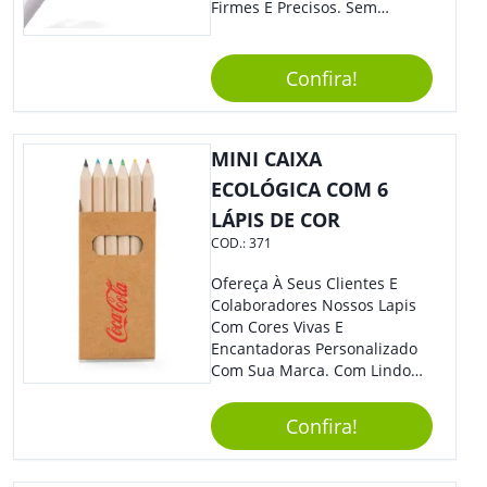
Firmes E Precisos. Sem
Dúvidas É Um Excelente
Brinde Para Representar Sua
Marca. Dimensões: 1.6 Cm X
Confira!
13.7 Cm X 1.6 Cm
MINI CAIXA
ECOLÓGICA COM 6
LÁPIS DE COR
COD.:
371
Ofereça À Seus Clientes E
Colaboradores Nossos Lapis
Com Cores Vivas E
Encantadoras Personalizado
Com Sua Marca. Com Lindo
Design, O Brinde É Versátil
Para Diversas Ocasiões.
Confira!
Perfeito, Não É?!