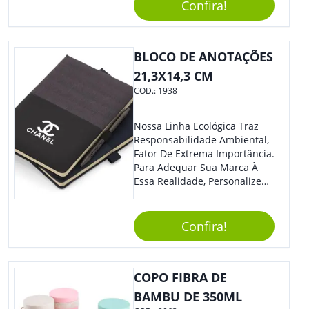
Confira!
Destaque Merecido.
BLOCO DE ANOTAÇÕES
21,3X14,3 CM
COD.:
1938
Nossa Linha Ecológica Traz
Responsabilidade Ambiental,
Fator De Extrema Importância.
Para Adequar Sua Marca À
Essa Realidade, Personalize
Nosso Incrível Bloco De
Anotações Com Post-It E
Caneta. Elaborado A Partir De
Confira!
Material Reciclado, O Brinde
Também É Prático, Tornando-
Se Assim Excelente Para Uso
COPO FIBRA DE
Cotidiano. Perfeito, Não É?!
BAMBU DE 350ML