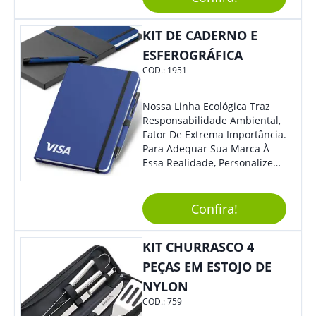
Mesmo Para Presentear
Colaboradores E Parceiros De
KIT DE CADERNO E
Sua Empresa.
ESFEROGRÁFICA
COD.:
1951
Nossa Linha Ecológica Traz
Responsabilidade Ambiental,
Fator De Extrema Importância.
Para Adequar Sua Marca À
Essa Realidade, Personalize
Nosso Incrível Bloco De
Anotações Com Post-It E
Caneta. Elaborado A Partir De
Confira!
Material Reciclado, O Brinde
Também É Prático, Tornando-
KIT CHURRASCO 4
Se Assim Excelente Para Uso
Cotidiano. Perfeito, Não É?!
PEÇAS EM ESTOJO DE
NYLON
COD.:
759