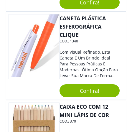
Incrível Caneta Esferográfica É
Confira!
Acionada Na Por Clic Na Parte
Superior.
CANETA PLÁSTICA
ESFEROGRÁFICA
CLIQUE
COD.:
1340
Com Visual Refinado, Esta
Caneta É Um Brinde Ideal
Para Pessoas Práticas E
Modernas. Ótima Opção Para
Levar Sua Marca De Forma
Estilosa, Agregando Valor Para
Sua Empresa Em Eventos,
Confira!
Reuniões Corporativas Ou Até
Mesmo Para Presentear
Colaboradores.
CAIXA ECO COM 12
MINI LÁPIS DE COR
COD.:
370