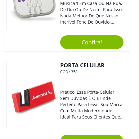
Música?! Em Casa Ou Na Rua,
De Dia Ou De Noite. Para Isso,
Nada Melhor Do Que Nosso
Incrível Fone De Ouvido.
Super Confortável, Com Som
De Excelente Qualidade, E
Contando Com Tamanho De
Confira!
Fio Ideal Para Se Movimentar
Com Mais Liberdade, É O
Brinde Que Seus Clientes E
PORTA CELULAR
Colaboradores Mais Querem!
Não Fique De Fora! Ofereça
COD.:
358
Em Eventos, Feiras E
Congressos, E Tenha Sua
Marca Em Grande Destaque.
Prático, Esse Porta-Celular
Sem Dúvidas É O Brinde
Perfeito Para Levar Sua Marca
Com Muita Modernidade.
Ideal Para Seus Clientes Que
Adoram Praticidade No Dia A
Dia. Com Design Tradicional,
Sua Empresa Terá O Grande