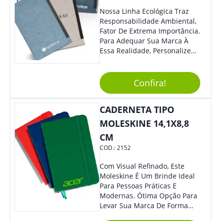
Nossa Linha Ecológica Traz
Responsabilidade Ambiental,
Fator De Extrema Importância.
Para Adequar Sua Marca À
Essa Realidade, Personalize
Nosso Incrível Bloco De
Anotações Com Post-It E
Caneta. Elaborado A Partir De
Confira!
Material Reciclado, O Brinde
Também É Prático, Tornando-
CADERNETA TIPO
Se Assim Excelente Para Uso
Cotidiano. Perfeito, Não É?!
MOLESKINE 14,1X8,8
CM
COD.:
2152
Com Visual Refinado, Este
Moleskine É Um Brinde Ideal
Para Pessoas Práticas E
Modernas. Ótima Opção Para
Levar Sua Marca De Forma
Estilosa, Agregando Valor Para