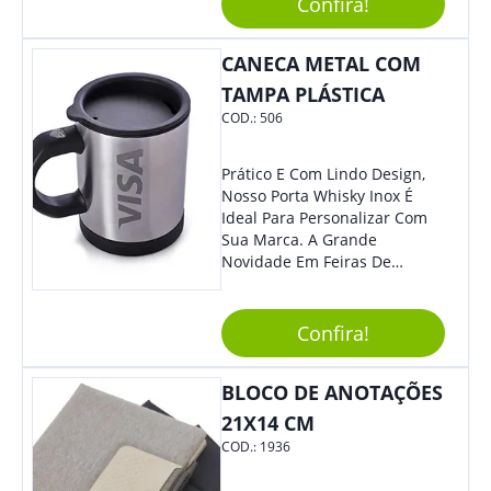
Confira!
Material Reciclado, O Brinde
Também É Prático, Tornando-
CANECA METAL COM
Se Assim Excelente Para Uso
Cotidiano. Perfeito, Não É?!
TAMPA PLÁSTICA
COD.:
506
Prático E Com Lindo Design,
Nosso Porta Whisky Inox É
Ideal Para Personalizar Com
Sua Marca. A Grande
Novidade Em Feiras De
Exposições E Eventos
Corporativos Será Esse
Incrível Brinde, Trazendo
Confira!
Ainda Mais Destaque Para
Sua Empresa.
BLOCO DE ANOTAÇÕES
21X14 CM
COD.:
1936