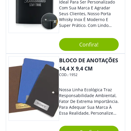
Ideal Para Ser Personalizado
Com Sua Marca E Agradar
Seus Clientes, Nosso Porta
Whisky Inox É Moderno E
Super Prático. Com Lindo
Design, O Brinde Será O
Grande Diferencial Em
Eventos E Feiras Corporativas.
Confira!
BLOCO DE ANOTAÇÕES
14,4 X 9,4 CM
COD.:
1952
Nossa Linha Ecológica Traz
Responsabilidade Ambiental,
Fator De Extrema Importância.
Para Adequar Sua Marca À
Essa Realidade, Personalize
Nosso Incrível Bloco De
Anotações Com Post-It E
Caneta. Elaborado A Partir De