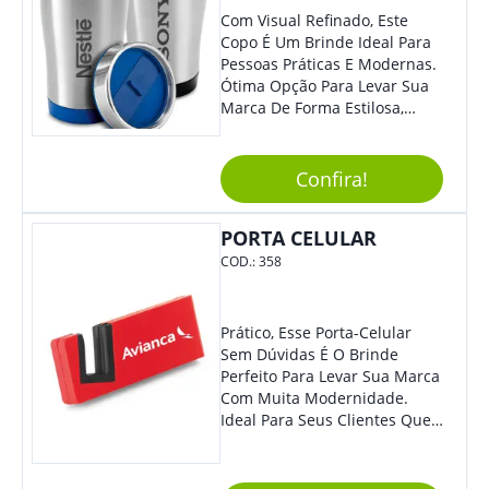
Com Visual Refinado, Este
Copo É Um Brinde Ideal Para
Pessoas Práticas E Modernas.
Ótima Opção Para Levar Sua
Marca De Forma Estilosa,
Agregando Valor Para Sua
Empresa Em Eventos,
Reuniões Corporativas Ou Até
Confira!
Mesmo Para Presentear
Colaboradores.
PORTA CELULAR
COD.:
358
Prático, Esse Porta-Celular
Sem Dúvidas É O Brinde
Perfeito Para Levar Sua Marca
Com Muita Modernidade.
Ideal Para Seus Clientes Que
Adoram Praticidade No Dia A
Dia. Com Design Tradicional,
Sua Empresa Terá O Grande