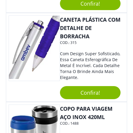
Acrescentar Ainda Mais
Confira!
Praticidade À Eventos E Feiras
De Exposição.
CANETA PLÁSTICA COM
DETALHE DE
BORRACHA
COD.:
315
Com Design Super Sofisticado,
Essa Caneta Esferográfica De
Metal É Incrível. Cada Detalhe
Torna O Brinde Ainda Mais
Elegante.
Confira!
COPO PARA VIAGEM
AÇO INOX 420ML
COD.:
1488