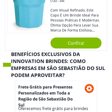
COD.:
346
Com Visual Refinado, Este
Copo É Um Brinde Ideal Para
Pessoas Práticas E Modernas.
Ótima Opção Para Levar Sua
Marca De Forma Estilosa,
Agregando Valor Para Sua
Empresa Em Eventos,
Confira!
Reuniões Corporativas Ou Até
Mesmo Para Presentear
BENEFÍCIOS EXCLUSIVOS DA
Colaboradores.
INNOVATION BRINDES: COMO
EMPRESAS EM SÃO SEBASTIÃO DO SUL
PODEM APROVEITAR?
Frete Grátis para Presentes
Personalizados em Toda a
Região de São Sebastião Do
Sul
Oferecemos frete grátis para brindes