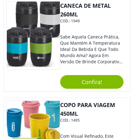
CANECA DE METAL
260ML
COD.:
1949
Sabe Aquela Caneca Prática,
Que Mantém A Temperatura
Ideal Da Bebida E Que Todo
Mundo Ama? Agora Em
Versão De Brinde Corporativo
Para Que Você Possa Levar
Sua Marca Com Muito Estilo E
Acrescentar Ainda Mais
Confira!
Praticidade À Eventos E Feiras
De Exposição.
COPO PARA VIAGEM
450ML
COD.:
1495
Com Visual Refinado, Este