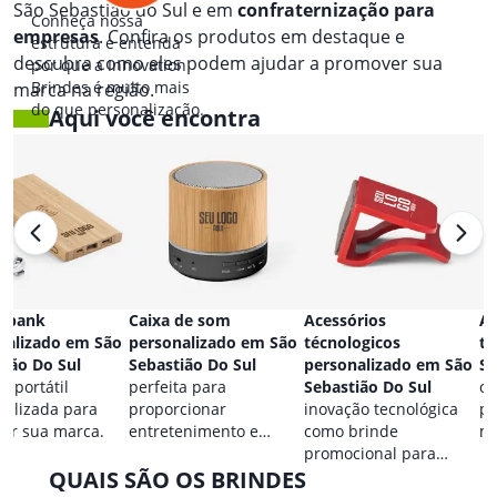
São Sebastião do Sul e em
confraternização para
Conheça nossa
empresas
. Confira os produtos em destaque e
estrutura e entenda
descubra como eles podem ajudar a promover sua
por que a Innovation
Brindes é muito mais
marca na região.
do que personalização.
Aqui você encontra
 bank
Caixa de som
Acessórios
Ac
nalizado em São
personalizado em São
técnologicos
ta
tião Do Sul
Sebastião Do Sul
personalizado em São
Se
a portátil
perfeita para
Sebastião Do Sul
co
nalizada para
proporcionar
inovação tecnológica
pa
car sua marca.
entretenimento e
como brinde
ma
destacar sua marca em
promocional para
QUAIS SÃO OS BRINDES
qualquer ocasião.
eventos.