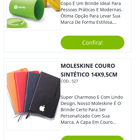
Copo É Um Brinde Ideal Para
Pessoas Práticas E Modernas.
Ótima Opção Para Levar Sua
Marca De Forma Estilosa,
Agregando Valor Para Sua
Empresa Em Eventos,
Reuniões Corporativas Ou Até
Confira!
Mesmo Para Presentear
Colaboradores.
MOLESKINE COURO
SINTÉTICO 14X9,5CM
COD.:
527
Super Charmoso E Com Lindo
Design, Nosso Moleskine É O
Brinde Certo Para Ser
Personalizado Com Sua
Marca. A Capa Em Couro
Sintético É Resistente, E O
Elástico Permite Maior