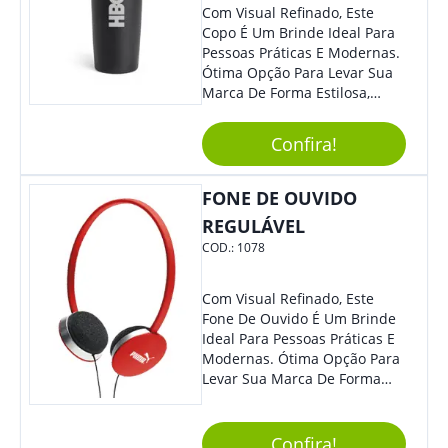
Com Visual Refinado, Este
Copo É Um Brinde Ideal Para
Pessoas Práticas E Modernas.
Ótima Opção Para Levar Sua
Marca De Forma Estilosa,
Agregando Valor Para Sua
Empresa Em Eventos,
Confira!
Reuniões Corporativas Ou Até
Mesmo Para Presentear
Colaboradores.
FONE DE OUVIDO
REGULÁVEL
COD.:
1078
Com Visual Refinado, Este
Fone De Ouvido É Um Brinde
Ideal Para Pessoas Práticas E
Modernas. Ótima Opção Para
Levar Sua Marca De Forma
Estilosa, Agregando Valor Para
Sua Empresa Em Eventos,
Reuniões Corporativas Ou Até
Confira!