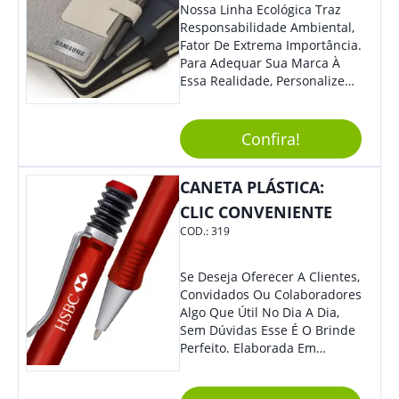
Nossa Linha Ecológica Traz
Responsabilidade Ambiental,
Fator De Extrema Importância.
Para Adequar Sua Marca À
Essa Realidade, Personalize
Nosso Incrível Bloco De
Anotações Com Post-It E
Caneta. Elaborado A Partir De
Confira!
Material Reciclado, O Brinde
Também É Prático, Tornando-
CANETA PLÁSTICA:
Se Assim Excelente Para Uso
Cotidiano. Perfeito, Não É?!
CLIC CONVENIENTE
COD.:
319
Se Deseja Oferecer A Clientes,
Convidados Ou Colaboradores
Algo Que Útil No Dia A Dia,
Sem Dúvidas Esse É O Brinde
Perfeito. Elaborada Em
Plástico Fosco E Resistente E
Com Detalhes Em Metal, Essa