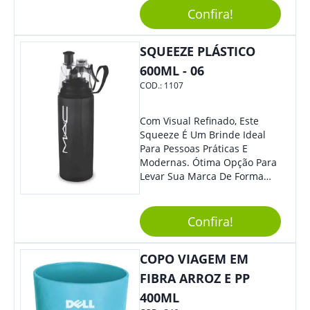
Sua Empresa Em Eventos,
Confira!
Reuniões Corporativas Ou Até
Mesmo Para Presentear
Colaboradores E Parceiros De
SQUEEZE PLÁSTICO
Sua Empresa.
600ML - 06
COD.:
1107
Com Visual Refinado, Este
Squeeze É Um Brinde Ideal
Para Pessoas Práticas E
Modernas. Ótima Opção Para
Levar Sua Marca De Forma
Estilosa, Agregando Valor Para
Sua Empresa Em Eventos,
Reuniões Corporativas Ou Até
Confira!
Mesmo Para Presentear
Colaboradores E Parceiros De
COPO VIAGEM EM
Sua Empresa.
FIBRA ARROZ E PP
400ML