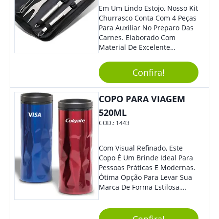
Em Um Lindo Estojo, Nosso Kit
Churrasco Conta Com 4 Peças
Para Auxiliar No Preparo Das
Carnes. Elaborado Com
Material De Excelente
Qualidade E Design
Tradicional, Sem Dúvidas É O
Confira!
Brinde Certo Para Todos Os
Públicos. Personalize-O Com
Sua Marca. Seus Clientes E
COPO PARA VIAGEM
Colaboradores Com Certeza
520ML
Irão Adorar.
COD.:
1443
Com Visual Refinado, Este
Copo É Um Brinde Ideal Para
Pessoas Práticas E Modernas.
Ótima Opção Para Levar Sua
Marca De Forma Estilosa,
Agregando Valor Para Sua
Empresa Em Eventos,
Reuniões Corporativas Ou Até