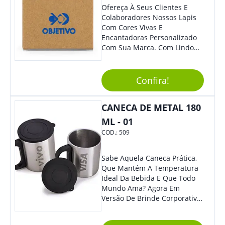
Ofereça À Seus Clientes E
Colaboradores Nossos Lapis
Com Cores Vivas E
Encantadoras Personalizado
Com Sua Marca. Com Lindo
Design, O Brinde É Versátil
Para Diversas Ocasiões.
Perfeito, Não É?!
Confira!
CANECA DE METAL 180
ML - 01
COD.:
509
Sabe Aquela Caneca Prática,
Que Mantém A Temperatura
Ideal Da Bebida E Que Todo
Mundo Ama? Agora Em
Versão De Brinde Corporativo
Para Que Você Possa Levar
Sua Marca Com Muito Estilo E