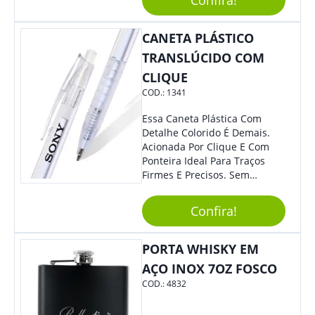
Confira!
Mesmo Para Presentear
Colaboradores.
CANETA PLÁSTICO
TRANSLÚCIDO COM
CLIQUE
COD.:
1341
Essa Caneta Plástica Com
Detalhe Colorido É Demais.
Acionada Por Clique E Com
Ponteira Ideal Para Traços
Firmes E Precisos. Sem
Dúvidas É Um Excelente
Brinde Para Representar Sua
Confira!
Marca. Dimensões: 1.6 Cm X
14 Cm X 1.6 Cm
PORTA WHISKY EM
AÇO INOX 7OZ FOSCO
COD.:
4832