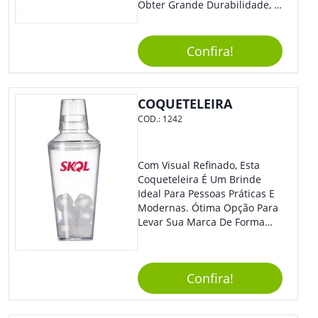
Obter Grande Durabilidade, É
Uma Ótima Opção Para Levar
Sua Marca De Forma Estilosa,
Agregando Valor Para Sua
Confira!
Empresa Em Eventos.
COQUETELEIRA
COD.:
1242
Com Visual Refinado, Esta
Coqueteleira É Um Brinde
Ideal Para Pessoas Práticas E
Modernas. Ótima Opção Para
Levar Sua Marca De Forma
Estilosa, Agregando Valor Para
Sua Empresa Em Eventos,
Reuniões Corporativas Ou Até
Confira!
Mesmo Para Presentear
Colaboradores E Parceiros De
Sua Empresa.