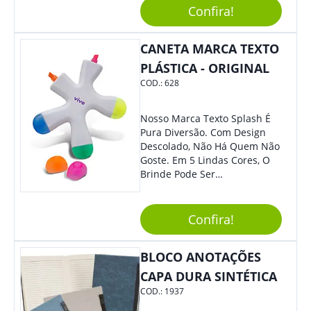
Confira!
Destaque Merecido.
CANETA MARCA TEXTO
PLÁSTICA - ORIGINAL
COD.:
628
Nosso Marca Texto Splash É
Pura Diversão. Com Design
Descolado, Não Há Quem Não
Goste. Em 5 Lindas Cores, O
Brinde Pode Ser
Personalizado Com Sua
Marca, Demais, Não É? Não
Perca Essa Chance E Ofereça
Confira!
A Seus Clientes E
Colaboradores.
BLOCO ANOTAÇÕES
CAPA DURA SINTÉTICA
COD.:
1937