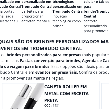
nalizado em
personalizado em
técnologicos
celular e tablet
udo Central
Trombudo Central
personalizado em
para
a portátil
perfeita para
Trombudo Central
brindesTromb
nalizada
proporcionar
inovação
Central
destacar sua
entretenimento e
tecnológica como
conforto
.
destacar sua
brinde
personalizado
marca em
promocional para
para promover
qualquer ocasião.
eventos.
marca.
QUAIS SÃO OS BRINDES PERSONALIZADOS M
EVENTOS EM TROMBUDO CENTRAL
e os
brindes personalizados para empresas
mais populare
acam-se as
Pastas convenção para brindes
,
Agendas e Ca
a de viagem para brindes
. Essas opções são ideais para 
budo Central e em
eventos empresariais
. Confira os pro
r a promover sua marca na região.
CANETA ROLLER EM
METAL COM ESCRITA
PRETA
COD.:
1481