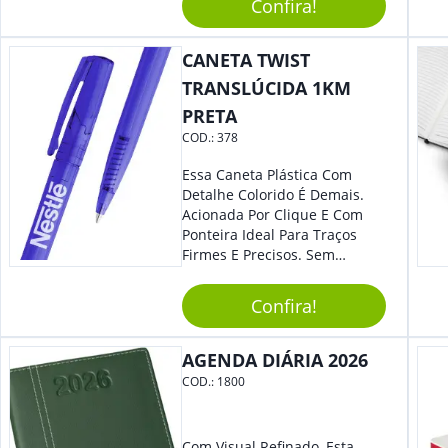
Confira!
Reuniões Corporativas Ou Até
Mesmo Para Presentear
Colaboradores.
CANETA TWIST
TRANSLÚCIDA 1KM
PRETA
COD.:
378
Essa Caneta Plástica Com
Detalhe Colorido É Demais.
Acionada Por Clique E Com
Ponteira Ideal Para Traços
Firmes E Precisos. Sem
Dúvidas É Um Excelente
Brinde Para Representar Sua
Confira!
Marca.
AGENDA DIÁRIA 2026
COD.:
1800
Com Visual Refinado, Esta