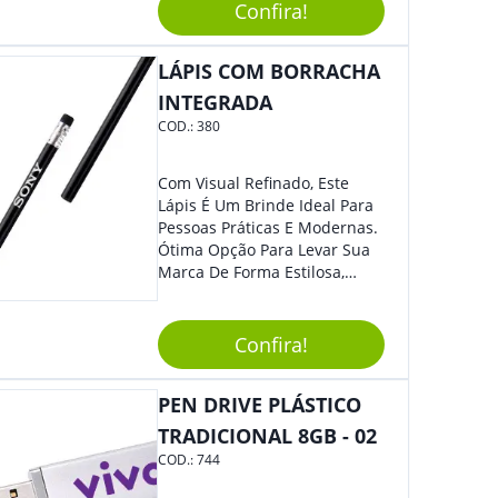
Confira!
Mesmo Para Presentear
Colaboradores.
LÁPIS COM BORRACHA
INTEGRADA
COD.:
380
Com Visual Refinado, Este
Lápis É Um Brinde Ideal Para
Pessoas Práticas E Modernas.
Ótima Opção Para Levar Sua
Marca De Forma Estilosa,
Agregando Valor Para Sua
Empresa Em Eventos,
Reuniões Corporativas Ou Até
Confira!
Mesmo Para Presentear
Colaboradores E Parceiros De
PEN DRIVE PLÁSTICO
Sua Empresa.
TRADICIONAL 8GB - 02
COD.:
744