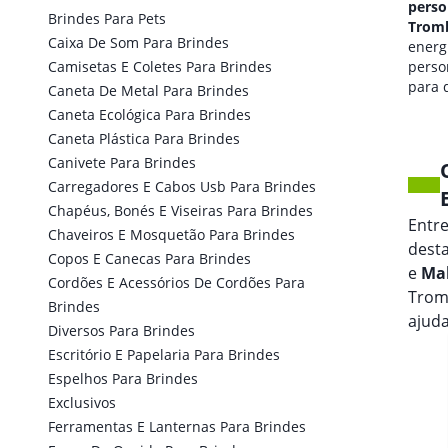
personalizado em
perso
Brindes Para Pets
Trombudo Central
Tromb
Caixa De Som Para Brindes
qualidade de som
energi
Camisetas E Coletes Para Brindes
personalizada
perso
para seus eventos.
para 
Caneta De Metal Para Brindes
marca
Caneta Ecológica Para Brindes
Caneta Plástica Para Brindes
Canivete Para Brindes
Carregadores E Cabos Usb Para Brindes
Chapéus, Bonés E Viseiras Para Brindes
Entr
Chaveiros E Mosquetão Para Brindes
dest
Copos E Canecas Para Brindes
e
Mal
Cordões E Acessórios De Cordões Para
Trom
Brindes
ajuda
Diversos Para Brindes
Escritório E Papelaria Para Brindes
Espelhos Para Brindes
Exclusivos
Ferramentas E Lanternas Para Brindes