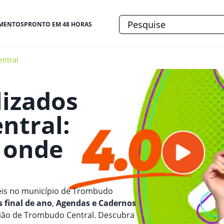
MENTOS
PRONTO EM 48 HORAS
ntral
lizados
ntral
:
e onde
eis no município de Trombudo
 final de ano
,
Agendas e Cadernos
gião de Trombudo Central. Descubra