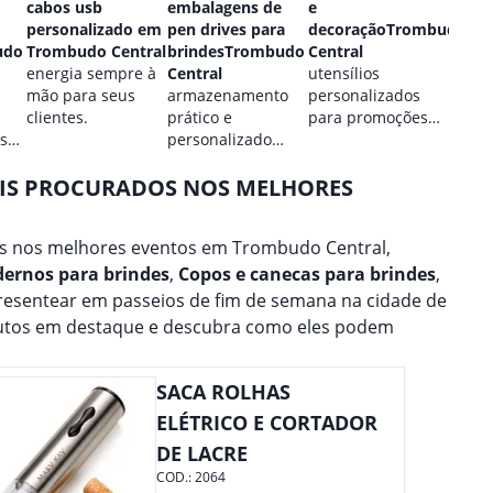
cabos usb
embalagens de
e
perso
personalizado em
pen drives para
decoraçãoTrombudo
Tromb
udo
Trombudo Central
brindesTrombudo
Central
estilo
energia sempre à
Central
utensílios
perso
mão para seus
armazenamento
personalizados
para 
clientes.
prático e
para promoções
marca
 sua
personalizado
culinárias.
para seus dados.
AIS PROCURADOS NOS MELHORES
s nos melhores eventos em Trombudo Central,
dernos para brindes
,
Copos e canecas para brindes
,
presentear em passeios de fim de semana na cidade de
dutos em destaque e descubra como eles podem
SACA ROLHAS
ELÉTRICO E CORTADOR
DE LACRE
COD.:
2064