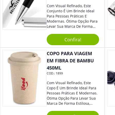
Com Visual Refinado, Este
Conjunto É Um Brinde Ideal
Para Pessoas Práticas E
Modernas. Ótima Opção Para
Levar Sua Marca De Forma
Estilosa, Agregando Valor Para
Sua Empresa Em Eventos,
Confira!
Reuniões Corporativas Ou Até
Mesmo Para Presentear
Colaboradores E Parceiros De
COPO PARA VIAGEM
Sua Empresa.
EM FIBRA DE BAMBU
450ML
COD.:
1899
Com Visual Refinado, Este
Copo É Um Brinde Ideal Para
Pessoas Práticas E Modernas.
Ótima Opção Para Levar Sua
Marca De Forma Estilosa,
Agregando Valor Para Sua
Empresa Em Eventos,