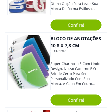
Ótima Opção Para Levar Sua
Marca De Forma Estilosa,
Agregando Valor Para Sua
Empresa Em Eventos,
Reuniões Corporativas Ou Até
Confira!
Mesmo Para Presentear
Colaboradores.
BLOCO DE ANOTAÇÕES
10,8 X 7,8 CM
COD.:
1918
Super Charmoso E Com Lindo
Design, Nosso Caderno É O
Brinde Certo Para Ser
Personalizado Com Sua
Marca. A Capa Em Couro
Sintético É Resistente, E O
Elástico Permite Maior
Segurança Ao Carregá-Lo.
Confira!
Ofereça A Seus Clientes E
Colaboradores, Sem Dúvidas