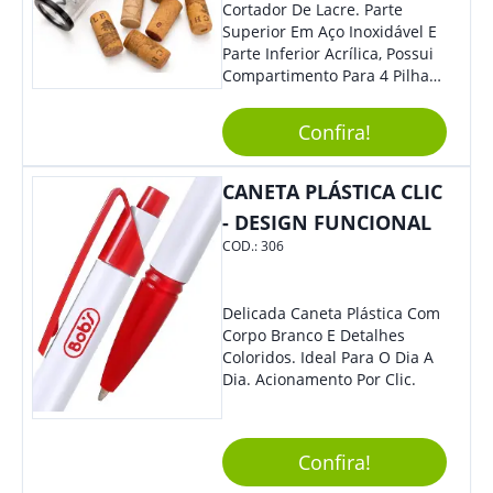
Cortador De Lacre. Parte
Superior Em Aço Inoxidável E
Parte Inferior Acrílica, Possui
Compartimento Para 4 Pilhas
Aa Na Parte Superior (Não
Acompanha Pilhas) – Contém
Confira!
Desenho Indicativo De
Abertura E Fechamento Da
Tampa; Botões Para Extração
CANETA PLÁSTICA CLIC
E Remoção De Rolhas E Parte
- DESIGN FUNCIONAL
Inferior Com Anel Cortador De
COD.:
306
Lacre (Removível).
Delicada Caneta Plástica Com
Corpo Branco E Detalhes
Coloridos. Ideal Para O Dia A
Dia. Acionamento Por Clic.
Confira!