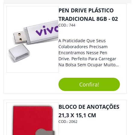
PEN DRIVE PLÁSTICO
TRADICIONAL 8GB - 02
COD.:
744
A Praticidade Que Seus
Colaboradores Precisam
Encontramos Nesse Pen
Drive. Perfeito Para Carregar
Na Bolsa Sem Ocupar Muito
Espaço E Carregar Para
Qualquer Lugar Todos Os
Arquivos Desejados. Ideal
Confira!
Para Oferecer Em Eventos E
Feiras De Exposições.
BLOCO DE ANOTAÇÕES
21,3 X 15,1 CM
COD.:
2062