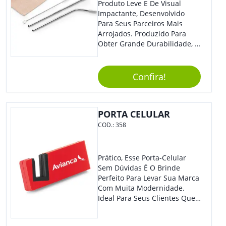
Produto Leve E De Visual
Impactante, Desenvolvido
Para Seus Parceiros Mais
Arrojados. Produzido Para
Obter Grande Durabilidade, É
Uma Ótima Opção Para Levar
Sua Marca De Forma Estilosa,
Agregando Valor Para Sua
Confira!
Empresa Em Eventos.
PORTA CELULAR
COD.:
358
Prático, Esse Porta-Celular
Sem Dúvidas É O Brinde
Perfeito Para Levar Sua Marca
Com Muita Modernidade.
Ideal Para Seus Clientes Que
Adoram Praticidade No Dia A
Dia. Com Design Tradicional,