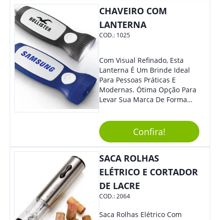
Sua Empresa.
CHAVEIRO COM
LANTERNA
COD.:
1025
Com Visual Refinado, Esta
Lanterna É Um Brinde Ideal
Para Pessoas Práticas E
Modernas. Ótima Opção Para
Levar Sua Marca De Forma
Estilosa, Agregando Valor Para
Sua Empresa Em Eventos,
Reuniões Corporativas Ou Até
Confira!
Mesmo Para Presentear
Colaboradores E Parceiros De
SACA ROLHAS
Sua Empresa.
ELÉTRICO E CORTADOR
DE LACRE
COD.:
2064
Saca Rolhas Elétrico Com