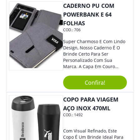
CADERNO PU COM
Volume, Avanço, Retrocesso E
Para Atender Ligações, O
POWERBANK E 64
Brinde Ainda É Compatível
FOLHAS
Com Diversos Aparelhos.
COD.:
706
Demais, Não É?! O Design
Moderno Acrescenta Ainda
Super Charmoso E Com Lindo
Mais Charme, O Que
Design, Nosso Caderno É O
Certamente Agregará Grande
Brinde Certo Para Ser
Destaque À Sua Marca.
Personalizado Com Sua
Marca. A Capa Em Couro
Sintético É Resistente, E O
Elástico Permite Maior
Confira!
Segurança Ao Carregá-Lo.
Ofereça A Seus Clientes E
Colaboradores, Sem Dúvidas
COPO PARA VIAGEM
Eles Irão Adorar.
AÇO INOX 470ML
COD.:
1492
Com Visual Refinado, Este
Copo É Um Brinde Ideal Para