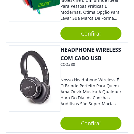
Moleskine É Um Brinde Ideal
Para Pessoas Práticas E
Modernas. Ótima Opção Para
Levar Sua Marca De Forma
Estilosa, Agregando Valor Para
Sua Empresa Em Eventos,
Confira!
Reuniões Corporativas Ou Até
Mesmo Para Presentear
Colaboradores E Parceiros De
HEADPHONE WIRELESS
Sua Empresa.
COM CABO USB
COD.:
38
Nosso Headphone Wireless É
O Brinde Perfeito Para Quem
Ama Ouvir Música A Qualquer
Hora Do Dia. As Conchas
Auditivas São Super Macias,
Proporcionando Assim Maior
Conforto Ao Utilizá-Lo. Com
Entrada Para Mini Sd Cartão
Confira!
De Memória, Bateria Interna
Recarregável E Botões De