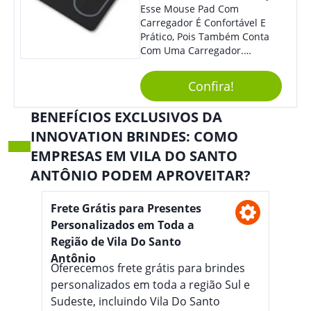
Esse Mouse Pad Com
Carregador É Confortável E
Prático, Pois Também Conta
Com Uma Carregador.
Demais, Não É?! O Material É
Resistente, Com A Qualidade
Confira!
Que Os Colaboradores
Buscam, E O Design É
BENEFÍCIOS EXCLUSIVOS DA
Moderno, Destacando Ainda
INNOVATION BRINDES: COMO
Mais Sua Marca.
EMPRESAS EM VILA DO SANTO
ANTÔNIO PODEM APROVEITAR?
Frete Grátis para Presentes
Personalizados em Toda a
Região de Vila Do Santo
Antônio
Oferecemos frete grátis para brindes
personalizados em toda a região Sul e
Sudeste, incluindo Vila Do Santo