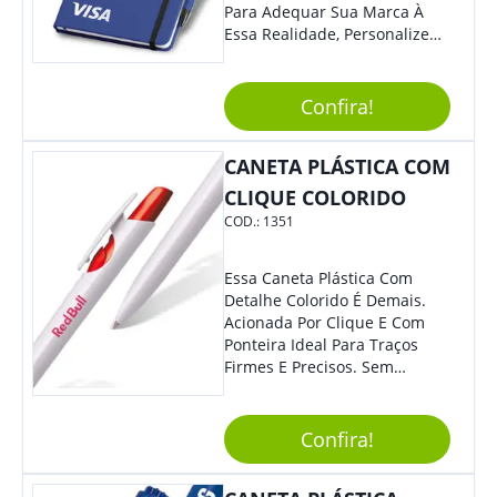
Para Adequar Sua Marca À
Essa Realidade, Personalize
Nosso Incrível Bloco De
Anotações Com Post-It E
Caneta. Elaborado A Partir De
Confira!
Material Reciclado, O Brinde
Também É Prático, Tornando-
CANETA PLÁSTICA COM
Se Assim Excelente Para Uso
Cotidiano. Perfeito, Não É?!
CLIQUE COLORIDO
COD.:
1351
Essa Caneta Plástica Com
Detalhe Colorido É Demais.
Acionada Por Clique E Com
Ponteira Ideal Para Traços
Firmes E Precisos. Sem
Dúvidas É Um Excelente
Brinde Para Representar Sua
Marca. Dimensões: 1.6 Cm X
Confira!
13.7 Cm X 1.6 Cm