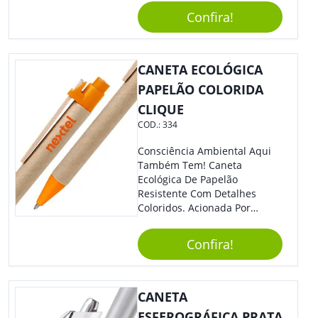
Sua Empresa Terá O Grande
Confira!
Destaque Merecido.
CANETA ECOLÓGICA
PAPELÃO COLORIDA
CLIQUE
COD.:
334
Consciência Ambiental Aqui
Também Tem! Caneta
Ecológica De Papelão
Resistente Com Detalhes
Coloridos. Acionada Por
Clique, É Fácil De Ser Utilizada
E Tem Ponteira Firme, Ideal
Confira!
Para Traços Precisos.
CANETA
ESFEROGRÁFICA PRATA