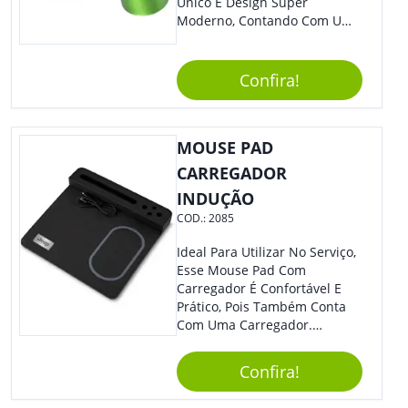
Único E Design Super
Moderno, Contando Com Uma
Tampa Plástica Que Não
Permite Vazamentos. Sem
Dúvidas É Um Brinde Prático
Confira!
Que Levará Sua Marca Com
Muito Estilo, Agradando À
Todos.
MOUSE PAD
CARREGADOR
INDUÇÃO
COD.:
2085
Ideal Para Utilizar No Serviço,
Esse Mouse Pad Com
Carregador É Confortável E
Prático, Pois Também Conta
Com Uma Carregador.
Demais, Não É?! O Material É
Resistente, Com A Qualidade
Confira!
Que Os Colaboradores
Buscam, E O Design É