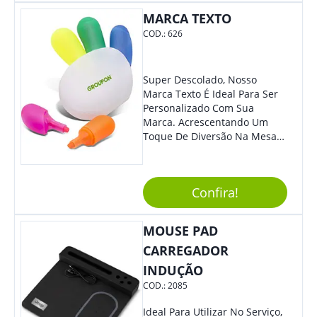
MARCA TEXTO
COD.:
626
Super Descolado, Nosso
Marca Texto É Ideal Para Ser
Personalizado Com Sua
Marca. Acrescentando Um
Toque De Diversão Na Mesa
Do Escritório Ou De Estudo, O
Brinde Agradará Todos Os
Clientes E Colaboradores. O
Confira!
Grande Destaque De Eventos
E Feiras De Negócio
Certamente Será De Sua
MOUSE PAD
Empresa.
CARREGADOR
INDUÇÃO
COD.:
2085
Ideal Para Utilizar No Serviço,