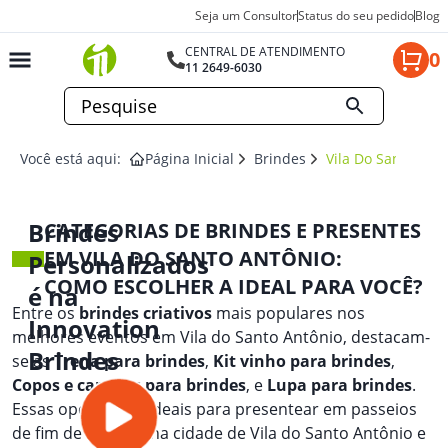
Seja um Consultor
Status do seu pedido
Blog
CENTRAL DE ATENDIMENTO
0
11 2649-6030
Você está aqui:
Página Inicial
Brindes
Vila Do Santo Ant
Brindes
CATEGORIAS DE BRINDES E PRESENTES
EM VILA DO SANTO ANTÔNIO:
Personalizados
COMO ESCOLHER A IDEAL PARA VOCÊ?
é na
Entre os
brindes criativos
mais populares nos
Innovation
melhores eventos em Vila do Santo Antônio, destacam-
Brindes
se as
Trena para brindes
,
Kit vinho para brindes
,
Copos e canecas para brindes
, e
Lupa para brindes
.
Essas opções são ideais para presentear em passeios
de fim de semana na cidade de Vila do Santo Antônio e