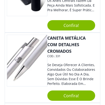
Os Anéis Centrais Fazem Da
Peça Ainda Mais Sofisticada. E
Pra Melhorar, É Super Prática
Com Sistema De Acionamento
Por Giro. É De Impressionar!
Confira!
CANETA METÁLICA
COM DETALHES
CROMADOS
COD.:
331
Se Deseja Oferecer A Clientes,
Convidados Ou Colaboradores
Algo Que Útil No Dia A Dia,
Sem Dúvidas Esse É O Brinde
Perfeito. Elaborada Em
Plástico Fosco E Resistente E
Com Detalhes Em Metal, Essa
Confira!
Incrível Caneta Esferográfica É
Acionada Na Por Clic Na Parte