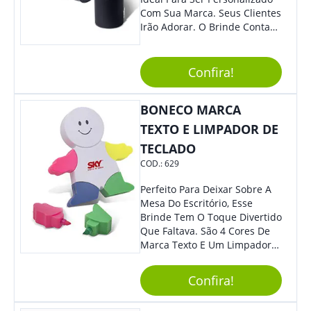
Com Sua Marca. Seus Clientes
Irão Adorar. O Brinde Conta
Com 3 Peças Em Um Lindo
Estojo Emborrachado. Demais,
Não É?!
Confira!
BONECO MARCA
TEXTO E LIMPADOR DE
TECLADO
COD.:
629
Perfeito Para Deixar Sobre A
Mesa Do Escritório, Esse
Brinde Tem O Toque Divertido
Que Faltava. São 4 Cores De
Marca Texto E Um Limpador
De Teclado Em Formato De
Boneco. Demais, Não É?
Confira!
Personalize Com Sua Marca.
Super Criativo, Seus Clientes E