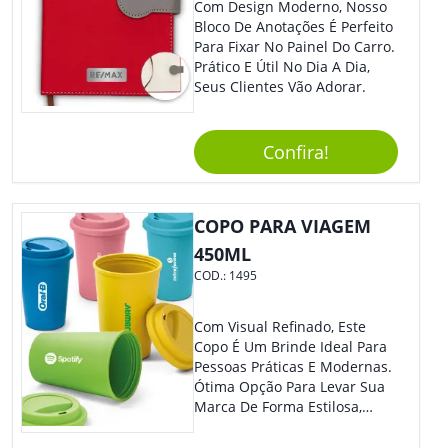
Com Design Moderno, Nosso
Bloco De Anotações É Perfeito
Para Fixar No Painel Do Carro.
Prático E Útil No Dia A Dia,
Seus Clientes Vão Adorar.
Confira!
COPO PARA VIAGEM
450ML
COD.:
1495
Com Visual Refinado, Este
Copo É Um Brinde Ideal Para
Pessoas Práticas E Modernas.
Ótima Opção Para Levar Sua
Marca De Forma Estilosa,
Agregando Valor Para Sua
Empresa Em Eventos,