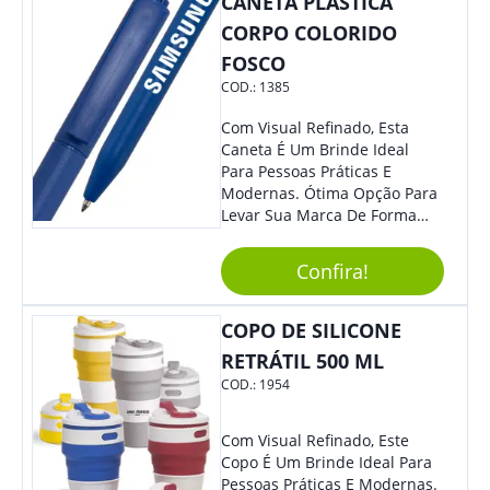
CANETA PLÁSTICA
CORPO COLORIDO
FOSCO
COD.:
1385
Com Visual Refinado, Esta
Caneta É Um Brinde Ideal
Para Pessoas Práticas E
Modernas. Ótima Opção Para
Levar Sua Marca De Forma
Estilosa, Agregando Valor Para
Sua Empresa Em Eventos,
Confira!
Reuniões Corporativas Ou Até
Mesmo Para Presentear
Colaboradores.
COPO DE SILICONE
RETRÁTIL 500 ML
COD.:
1954
Com Visual Refinado, Este
Copo É Um Brinde Ideal Para
Pessoas Práticas E Modernas.