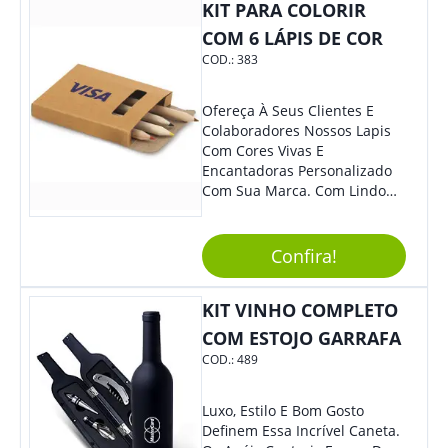
Colaboradores Irão Adorar.
KIT PARA COLORIR
COM 6 LÁPIS DE COR
COD.:
383
Ofereça À Seus Clientes E
Colaboradores Nossos Lapis
Com Cores Vivas E
Encantadoras Personalizado
Com Sua Marca. Com Lindo
Design, O Brinde É Versátil
Para Diversas Ocasiões.
Perfeito, Não É?!
Confira!
KIT VINHO COMPLETO
COM ESTOJO GARRAFA
COD.:
489
Luxo, Estilo E Bom Gosto
Definem Essa Incrível Caneta.