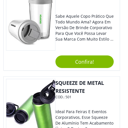
Sabe Aquele Copo Prático Que
Todo Mundo Ama? Agora Em
Versão De Brinde Corporativo
Para Que Você Possa Levar
Sua Marca Com Muito Estilo E
Acrescentar Ainda Mais
Praticidade À Eventos E Feiras
De Exposição.
Confira!
SQUEEZE DE METAL
RESISTENTE
COD.:
501
Ideal Para Feiras E Eventos
Corporativos, Esse Squeeze
De Alumínio Tem Acabamento