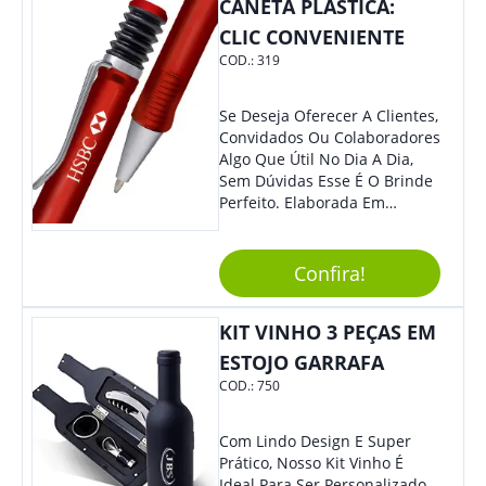
CANETA PLÁSTICA:
Eles Irão Adorar.
CLIC CONVENIENTE
COD.:
319
Se Deseja Oferecer A Clientes,
Convidados Ou Colaboradores
Algo Que Útil No Dia A Dia,
Sem Dúvidas Esse É O Brinde
Perfeito. Elaborada Em
Plástico Fosco E Resistente E
Com Detalhes Em Metal, Essa
Incrível Caneta Esferográfica É
Confira!
Acionada Na Por Clic Na Parte
Superior.
KIT VINHO 3 PEÇAS EM
ESTOJO GARRAFA
COD.:
750
Com Lindo Design E Super
Prático, Nosso Kit Vinho É
Ideal Para Ser Personalizado