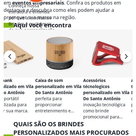
em
eventos empresariais
. Confira os produtos em
Conheça nossa
destaque e descubra como eles podem ajudar a
estrutura e entenda
promover sua marca na região.
por que a Innovation
Brindes é muito mais
Aqui você encontra
do que personalização.
 bank
Caixa de som
Acessórios
Ac
nalizado em Vila
personalizado em Vila
técnologicos
ta
nto Antônio
Do Santo Antônio
personalizado em Vila
Do
a portátil
perfeita para
Do Santo Antônio
co
nalizada para
proporcionar
inovação tecnológica
pa
car sua marca.
entretenimento e
como brinde
ma
destacar sua marca em
promocional para
QUAIS SÃO OS BRINDES
qualquer ocasião.
eventos.
PERSONALIZADOS MAIS PROCURADOS