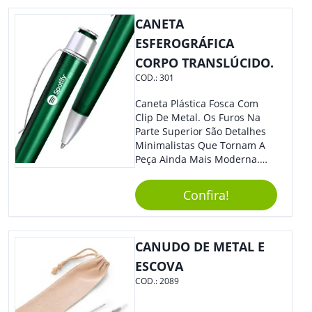
Moderno, Destacando Ainda
Mais Sua Marca.
CANETA
ESFEROGRÁFICA
CORPO TRANSLÚCIDO.
COD.:
301
Caneta Plástica Fosca Com
Clip De Metal. Os Furos Na
Parte Superior São Detalhes
Minimalistas Que Tornam A
Peça Ainda Mais Moderna.
Ideal Para Diversas Ocasiões
Em Que Deseja Presentear
Confira!
Seus Convidados E Clientes.
Acionamento Por Clic.
CANUDO DE METAL E
ESCOVA
COD.:
2089