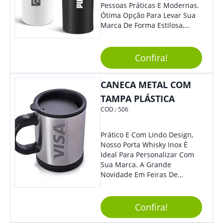
Pessoas Práticas E Modernas.
Ótima Opção Para Levar Sua
Marca De Forma Estilosa,
Agregando Valor Para Sua
Empresa Em Eventos,
Reuniões Corporativas Ou Até
Confira!
Mesmo Para Presentear
Colaboradores.
CANECA METAL COM
TAMPA PLÁSTICA
COD.:
506
Prático E Com Lindo Design,
Nosso Porta Whisky Inox É
Ideal Para Personalizar Com
Sua Marca. A Grande
Novidade Em Feiras De
Exposições E Eventos
Corporativos Será Esse
Incrível Brinde, Trazendo
Confira!
Ainda Mais Destaque Para