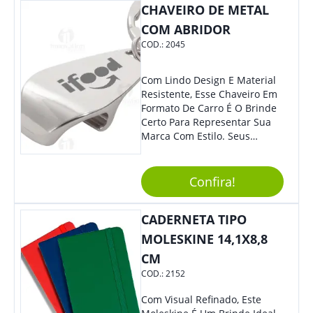
Superior.
CHAVEIRO DE METAL
COM ABRIDOR
COD.:
2045
Com Lindo Design E Material
Resistente, Esse Chaveiro Em
Formato De Carro É O Brinde
Certo Para Representar Sua
Marca Com Estilo. Seus
Clientes E Colaboradores Irão
Adorar.
Confira!
CADERNETA TIPO
MOLESKINE 14,1X8,8
CM
COD.:
2152
Com Visual Refinado, Este