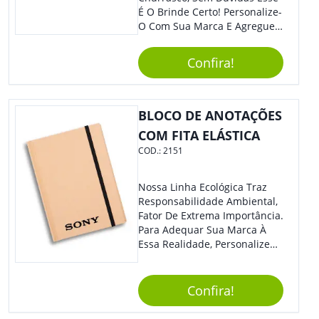
É O Brinde Certo! Personalize-
O Com Sua Marca E Agregue
Ainda Mais Visibilidade. O Kit
É Composto Por 3 Peças Para
Confira!
O Auxílio No Preparo De
Carnes, Em Um Lindo Estojo. É
A Garantia De Sucesso Para
Sua Empresa Em Feiras E
BLOCO DE ANOTAÇÕES
Eventos Corporativos.
COM FITA ELÁSTICA
COD.:
2151
Nossa Linha Ecológica Traz
Responsabilidade Ambiental,
Fator De Extrema Importância.
Para Adequar Sua Marca À
Essa Realidade, Personalize
Nosso Incrível Bloco De
Anotações Com Post-It E
Caneta. Elaborado A Partir De
Confira!
Material Reciclado, O Brinde
Também É Prático, Tornando-