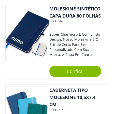
Se Assim Excelente Para Uso
MOLESKINE SINTÉTICO
Cotidiano. Perfeito, Não É?!
CAPA DURA 80 FOLHAS
COD.:
568
Super Charmoso E Com Lindo
Design, Nosso Moleskine É O
Brinde Certo Para Ser
Personalizado Com Sua
Marca. A Capa Em Couro
Sintético É Resistente, E O
Elástico Permite Maior
Segurança Ao Carregá-Lo.
Confira!
Ofereça A Seus Clientes E
Colaboradores, Sem Dúvidas
Eles Irão Adorar.
CADERNETA TIPO
MOLESKINE 10,5X7,4
CM
COD.:
2159