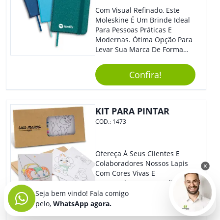
Com Visual Refinado, Este
Moleskine É Um Brinde Ideal
Para Pessoas Práticas E
Modernas. Ótima Opção Para
Levar Sua Marca De Forma
Estilosa, Agregando Valor Para
Sua Empresa Em Eventos,
Confira!
Reuniões Corporativas Ou Até
Mesmo Para Presentear
Colaboradores E Parceiros De
Sua Empresa.
KIT PARA PINTAR
COD.:
1473
Ofereça À Seus Clientes E
Colaboradores Nossos Lapis
Com Cores Vivas E
Encantadoras Personalizado
Com Sua Marca. Com Lindo
Seja bem vindo! Fala comigo
Design, O Brinde É Versátil
pelo,
WhatsApp agora.
Para Diversas Ocasiões.