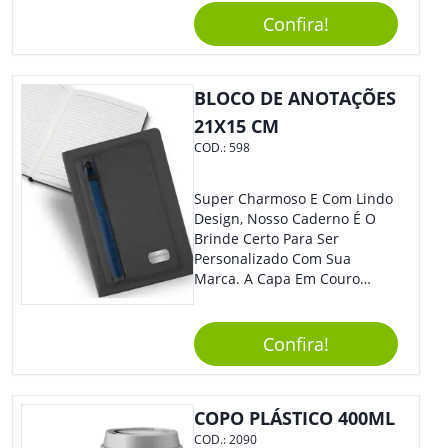
Reuniões Corporativas Ou Até
Confira!
Mesmo Para Presentear
Colaboradores.
BLOCO DE ANOTAÇÕES
21X15 CM
COD.:
598
Super Charmoso E Com Lindo
Design, Nosso Caderno É O
Brinde Certo Para Ser
Personalizado Com Sua
Marca. A Capa Em Couro
Sintético É Resistente, E O
Elástico Permite Maior
Segurança Ao Carregá-Lo.
Confira!
Ofereça A Seus Clientes E
Colaboradores, Sem Dúvidas
Eles Irão Adorar.
COPO PLÁSTICO 400ML
COD.:
2090