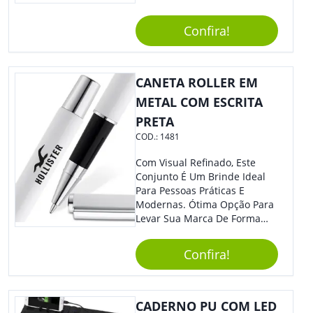
Empresa Em Eventos,
Reuniões Corporativas Ou Até
Confira!
Mesmo Para Presentear
Colaboradores E Parceiros De
Sua Empresa.
CANETA ROLLER EM
METAL COM ESCRITA
PRETA
COD.:
1481
Com Visual Refinado, Este
Conjunto É Um Brinde Ideal
Para Pessoas Práticas E
Modernas. Ótima Opção Para
Levar Sua Marca De Forma
Estilosa, Agregando Valor Para
Sua Empresa Em Eventos,
Confira!
Reuniões Corporativas Ou Até
Mesmo Para Presentear
Colaboradores E Parceiros De
Sua Empresa.
CADERNO PU COM LED