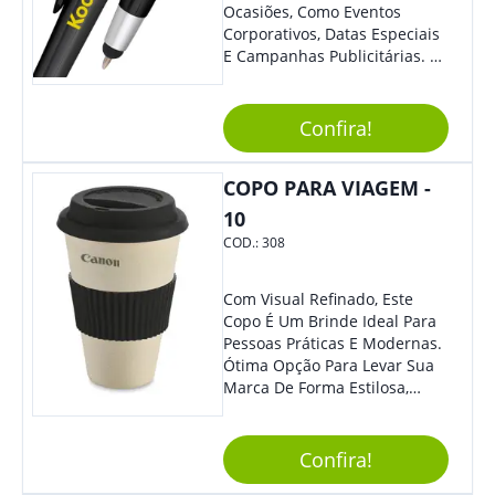
Ocasiões, Como Eventos
Corporativos, Datas Especiais
E Campanhas Publicitárias. O
Design Minimalista É De
Impressionar. O Acionamento
Da Função Esferográfica É
Confira!
Feito Por Clic.
COPO PARA VIAGEM -
10
COD.:
308
Com Visual Refinado, Este
Copo É Um Brinde Ideal Para
Pessoas Práticas E Modernas.
Ótima Opção Para Levar Sua
Marca De Forma Estilosa,
Agregando Valor Para Sua
Empresa Em Eventos,
Reuniões Corporativas Ou Até
Confira!
Mesmo Para Presentear