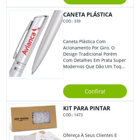
Perfeita Para Diversas
Ocasiões Do Dia A Dia.
CANETA PLÁSTICA
COD.:
339
Caneta Plástica Com
Acionamento Por Giro. O
Design Tradicional Porém
Com Detalhes Em Prata Super
Modernos Que Dão Um Toque
De Charme Na Peça.
Confira!
KIT PARA PINTAR
COD.:
1473
Ofereça À Seus Clientes E