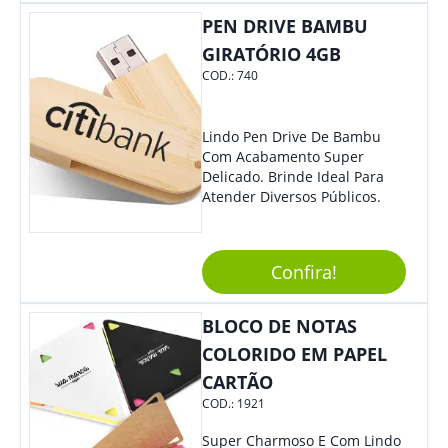
Também É Prático, Tornando-
PEN DRIVE BAMBU
Se Assim Excelente Para Uso
Cotidiano. Perfeito, Não É?!
GIRATÓRIO 4GB
COD.:
740
Lindo Pen Drive De Bambu
Com Acabamento Super
Delicado. Brinde Ideal Para
Atender Diversos Públicos.
Confira!
BLOCO DE NOTAS
COLORIDO EM PAPEL
CARTÃO
COD.:
1921
Super Charmoso E Com Lindo