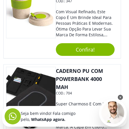
COD.:
347
Com Visual Refinado, Este
Copo É Um Brinde Ideal Para
Pessoas Práticas E Modernas.
Ótima Opção Para Levar Sua
Marca De Forma Estilosa,
Agregando Valor Para Sua
Empresa Em Eventos,
Confira!
Reuniões Corporativas Ou Até
Mesmo Para Presentear
Colaboradores.
CADERNO PU COM
POWERBANK 4000
MAH
COD.:
704
Super Charmoso E Com Lindo
Design, Nosso Caderno É O
Seja bem vindo! Fala comigo
Brinde Certo Para Ser
pelo,
WhatsApp agora.
Personalizado Com Sua
Marca. A Capa Em Couro