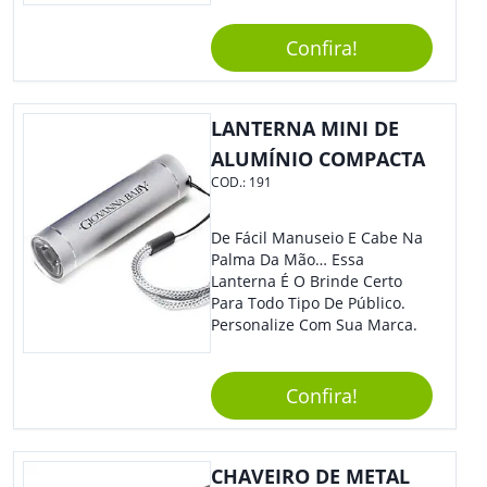
Sua Empresa Em Eventos,
Reuniões Corporativas Ou Até
Confira!
Mesmo Para Presentear
Colaboradores E Parceiros De
Sua Empresa.
LANTERNA MINI DE
ALUMÍNIO COMPACTA
COD.:
191
De Fácil Manuseio E Cabe Na
Palma Da Mão… Essa
Lanterna É O Brinde Certo
Para Todo Tipo De Público.
Personalize Com Sua Marca.
Confira!
CHAVEIRO DE METAL