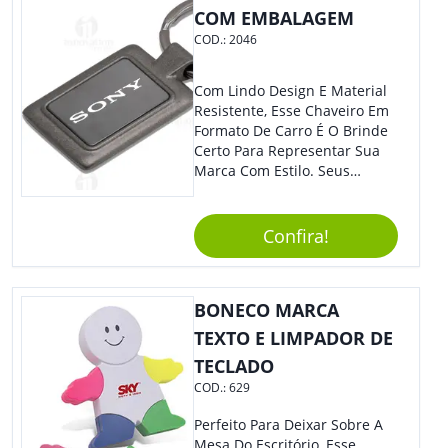
COM EMBALAGEM
COD.:
2046
Com Lindo Design E Material
Resistente, Esse Chaveiro Em
Formato De Carro É O Brinde
Certo Para Representar Sua
Marca Com Estilo. Seus
Clientes E Colaboradores Irão
Adorar.
Confira!
BONECO MARCA
TEXTO E LIMPADOR DE
TECLADO
COD.:
629
Perfeito Para Deixar Sobre A
Mesa Do Escritório, Esse