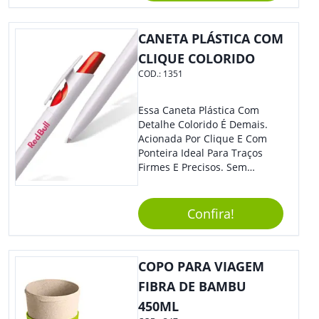
Mesmo Para Presentear
Colaboradores.
CANETA PLÁSTICA COM
CLIQUE COLORIDO
COD.:
1351
Essa Caneta Plástica Com
Detalhe Colorido É Demais.
Acionada Por Clique E Com
Ponteira Ideal Para Traços
Firmes E Precisos. Sem
Dúvidas É Um Excelente
Brinde Para Representar Sua
Marca. Dimensões: 1.6 Cm X
Confira!
13.7 Cm X 1.6 Cm
COPO PARA VIAGEM
FIBRA DE BAMBU
450ML