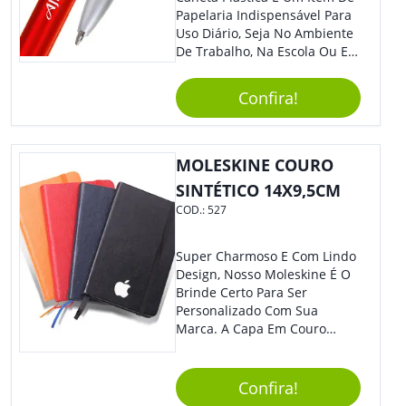
Papelaria Indispensável Para
Uso Diário, Seja No Ambiente
De Trabalho, Na Escola Ou Em
Casa. Feita De Plástico
Resistente, Possui Tinta De
Confira!
Qualidade Que Garante Uma
Escrita Suave E Sem Borrões.
Benefícios: - Praticidade: Leve
E Compacta, Pode Ser
MOLESKINE COURO
Facilmente Transportada Em
SINTÉTICO 14X9,5CM
Bolsas, Mochilas E Estojos. -
COD.:
527
Durabilidade: Sua Estrutura
Resistente Garante Uma
Longa Vida Útil, Evitando
Super Charmoso E Com Lindo
Quebra Ou Danos. - Escrita
Design, Nosso Moleskine É O
Precisa: A Ponta Fina Permite
Brinde Certo Para Ser
Uma Escrita Uniforme E
Personalizado Com Sua
Legível Em Diversos Tipos De
Marca. A Capa Em Couro
Papel. Usos Sugeridos: -
Sintético É Resistente, E O
Anotações: Ideal Para Fazer
Elástico Permite Maior
Anotações Rápidas Durante
Segurança Ao Carregá-Lo.
Confira!
Reuniões, Aulas Ou Para
Ofereça A Seus Clientes E