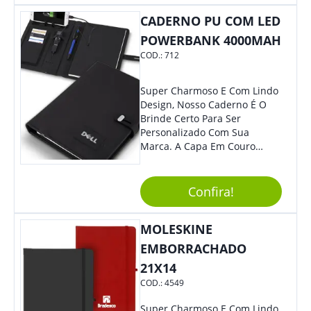
Também É Prático, Tornando-
CADERNO PU COM LED
Se Assim Excelente Para Uso
Cotidiano. Perfeito, Não É?!
POWERBANK 4000MAH
COD.:
712
Super Charmoso E Com Lindo
Design, Nosso Caderno É O
Brinde Certo Para Ser
Personalizado Com Sua
Marca. A Capa Em Couro
Sintético É Resistente, E O
Elástico Permite Maior
Segurança Ao Carregá-Lo.
Confira!
Ofereça A Seus Clientes E
Colaboradores, Sem Dúvidas
MOLESKINE
Eles Irão Adorar.
EMBORRACHADO
21X14
COD.:
4549
Super Charmoso E Com Lindo