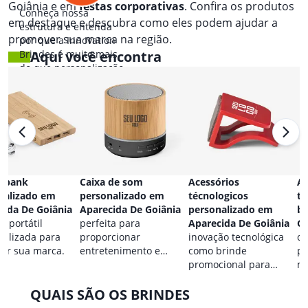
Goiânia e em
festas corporativas
. Confira os produtos
Conheça nossa
em destaque e descubra como eles podem ajudar a
estrutura e entenda
promover sua marca na região.
por que a Innovation
Brindes é muito mais
Aqui você encontra
do que personalização.
 bank
Caixa de som
Acessórios
Ac
nalizado em
personalizado em
técnologicos
ta
cida De Goiânia
Aparecida De Goiânia
personalizado em
br
a portátil
perfeita para
Aparecida De Goiânia
Go
nalizada para
proporcionar
inovação tecnológica
co
car sua marca.
entretenimento e
como brinde
pa
destacar sua marca em
promocional para
ma
qualquer ocasião.
eventos.
QUAIS SÃO OS BRINDES