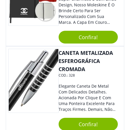
Design, Nosso Moleskine É O
Brinde Certo Para Ser
Personalizado Com Sua
Marca. A Capa Em Couro
Sintético É Resistente, E O
Elástico Permite Ter Maior
Confira!
Segurança Ao Carregá-Lo.
Ofereça A Seus Clientes E
Colaboradores, Sem Dúvidas
CANETA METALIZADA
Eles Irão Adorar.
ESFEROGRÁFICA
CROMADA
COD.:
328
Elegante Caneta De Metal
Com Delicados Detalhes.
Acionada Por Clique E Com
Uma Ponteira Excelente Para
Traços Firmes. Demais, Não
É?!
Confira!