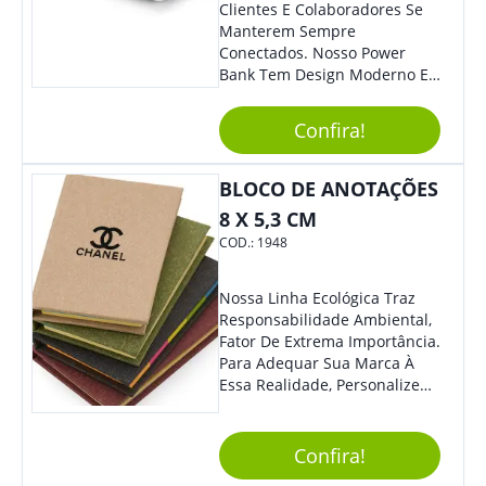
Clientes E Colaboradores Se
Manterem Sempre
Conectados. Nosso Power
Bank Tem Design Moderno E
Leve, Perfeito Para Carregar
Na Bolsa Ou Na Mochila.
Confira!
Compatível Com Diversos
Aparelhos, O Brinde É Super
Eficiente E Ágil, Ideal Para
BLOCO DE ANOTAÇÕES
Quem Busca Praticidade No
8 X 5,3 CM
Dia A Dia. Personalize-O Com
COD.:
1948
Sua Marca E Tenha Ainda
Mais Destaque Em Eventos E
Feiras De Negócios.
Nossa Linha Ecológica Traz
Responsabilidade Ambiental,
Fator De Extrema Importância.
Para Adequar Sua Marca À
Essa Realidade, Personalize
Nosso Incrível Bloco De
Anotações Com Post-It E
Caneta. Elaborado A Partir De
Confira!
Material Reciclado, O Brinde