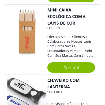
Ainda Mais Destaque Para
Sua Empresa.
MINI CAIXA
ECOLÓGICA COM 6
LÁPIS DE COR
COD.:
371
Ofereça À Seus Clientes E
Colaboradores Nossos Lapis
Com Cores Vivas E
Encantadoras Personalizado
Com Sua Marca. Com Lindo
Design, O Brinde É Versátil
Para Diversas Ocasiões.
Confira!
Perfeito, Não É?!
CHAVEIRO COM
LANTERNA
COD.:
1025
Com Visual Refinado, Esta