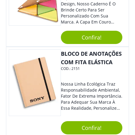
Design, Nosso Caderno É O
Brinde Certo Para Ser
Personalizado Com Sua
Marca. A Capa Em Couro
Sintético É Resistente, E O
Elástico Permite Maior
Confira!
Segurança Ao Carregá-Lo.
Ofereça A Seus Clientes E
Colaboradores, Sem Dúvidas
BLOCO DE ANOTAÇÕES
Eles Irão Adorar.
COM FITA ELÁSTICA
COD.:
2151
Nossa Linha Ecológica Traz
Responsabilidade Ambiental,
Fator De Extrema Importância.
Para Adequar Sua Marca À
Essa Realidade, Personalize
Nosso Incrível Bloco De
Anotações Com Post-It E
Caneta. Elaborado A Partir De
Confira!
Material Reciclado, O Brinde