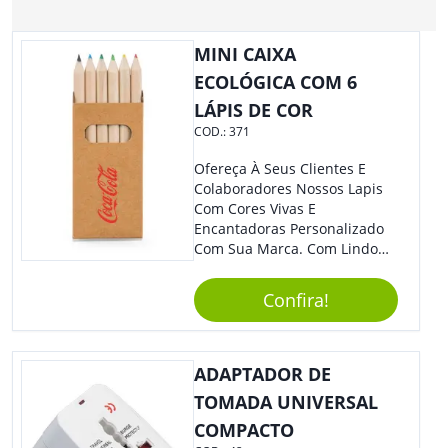
MINI CAIXA
ECOLÓGICA COM 6
LÁPIS DE COR
COD.:
371
Ofereça À Seus Clientes E
Colaboradores Nossos Lapis
Com Cores Vivas E
Encantadoras Personalizado
Com Sua Marca. Com Lindo
Design, O Brinde É Versátil
Para Diversas Ocasiões.
Confira!
Perfeito, Não É?!
ADAPTADOR DE
TOMADA UNIVERSAL
COMPACTO