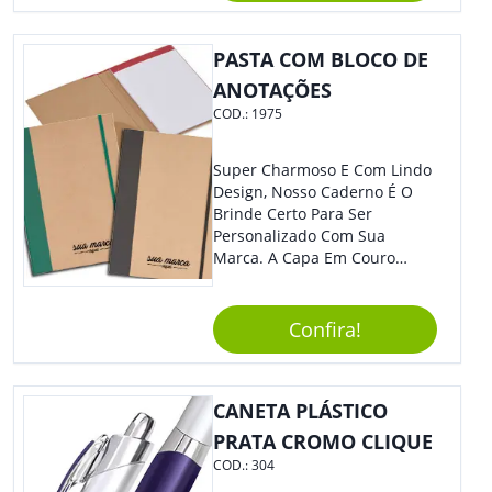
Organização Do Dia A Dia. -
Colaboradores, Sem Dúvidas
Estudos: Perfeita Para
Eles Irão Adorar.
Destacar Informações
PASTA COM BLOCO DE
Importantes Em Livros,
ANOTAÇÕES
Cadernos Ou Apostilas. -
COD.:
1975
Assinaturas: Com Tinta De
Secagem Rápida, É Excelente
Para Assinar Documentos E
Super Charmoso E Com Lindo
Contratos Com Elegância E
Design, Nosso Caderno É O
Segurança.
Brinde Certo Para Ser
Personalizado Com Sua
Marca. A Capa Em Couro
Sintético É Resistente, E O
Elástico Permite Maior
Segurança Ao Carregá-Lo.
Confira!
Ofereça A Seus Clientes E
Colaboradores, Sem Dúvidas
Eles Irão Adorar.
CANETA PLÁSTICO
PRATA CROMO CLIQUE
COD.:
304