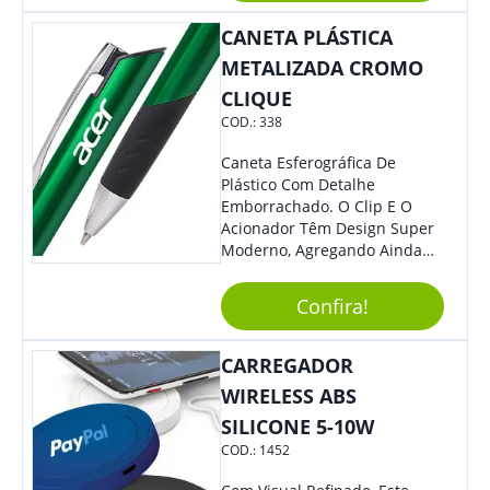
CANETA PLÁSTICA
METALIZADA CROMO
CLIQUE
COD.:
338
Caneta Esferográfica De
Plástico Com Detalhe
Emborrachado. O Clip E O
Acionador Têm Design Super
Moderno, Agregando Ainda
Mais Destaque Para Sua
Marca.
Confira!
CARREGADOR
WIRELESS ABS
SILICONE 5-10W
COD.:
1452