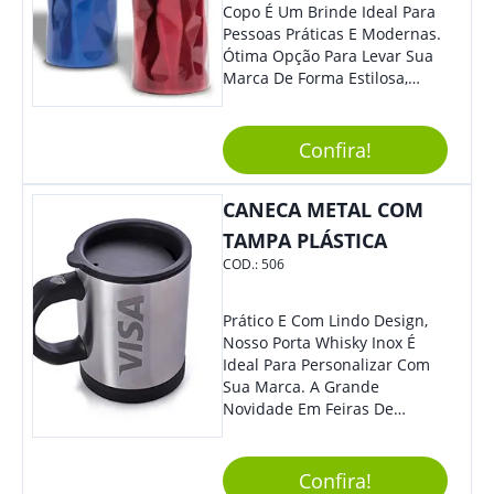
Copo É Um Brinde Ideal Para
Pessoas Práticas E Modernas.
Ótima Opção Para Levar Sua
Marca De Forma Estilosa,
Agregando Valor Para Sua
Empresa Em Eventos,
Reuniões Corporativas Ou Até
Confira!
Mesmo Para Presentear
Colaboradores.
CANECA METAL COM
TAMPA PLÁSTICA
COD.:
506
Prático E Com Lindo Design,
Nosso Porta Whisky Inox É
Ideal Para Personalizar Com
Sua Marca. A Grande
Novidade Em Feiras De
Exposições E Eventos
Corporativos Será Esse
Incrível Brinde, Trazendo
Confira!