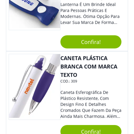
Lanterna É Um Brinde Ideal
Para Pessoas Práticas E
Modernas. Ótima Opção Para
Levar Sua Marca De Forma
Estilosa, Agregando Valor Para
Sua Empresa Em Eventos,
Reuniões Corporativas Ou Até
Confira!
Mesmo Para Presentear
Colaboradores E Parceiros De
CANETA PLÁSTICA
Sua Empresa.
BRANCA COM MARCA
TEXTO
COD.:
309
Caneta Esferográfica De
Plástico Resistente, Com
Design Fino E Detalhes
Cromados Que Fazem Da Peça
Ainda Mais Charmosa. Além
Disso, É Super Prática Pois
Seu Acionamento É Por Giro.
Confira!