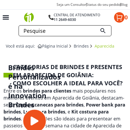
Seja um Consultor
Status do seu pedido
Blog
CENTRAL DE ATENDIMENTO
0
11 2649-6030
Você está aqui:
Página Inicial
Brindes
Aparecida De Goi
Brindes
CATEGORIAS DE BRINDES E PRESENTES
EM APARECIDA DE GOIÂNIA:
Personalizados
COMO ESCOLHER A IDEAL PARA VOCÊ?
é na
Entre os
brindes para clientes
mais populares nos
Innovation
melhores eventos em Aparecida de Goiânia, destacam-
Brindes
se as
Copos e canecas para brindes
,
Power bank para
brindes
,
Lupa para brindes
, e
Kit costura para
brindes
. Essas opções são ideais para presentear em
passeios de fim de semana na cidade de Aparecida de