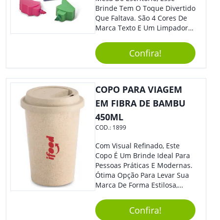
Brinde Tem O Toque Divertido
Que Faltava. São 4 Cores De
Marca Texto E Um Limpador
De Teclado Em Formato De
Boneco. Demais, Não É?
Confira!
Personalize Com Sua Marca.
Super Criativo, Seus Clientes E
Colaboradores Irão Adorar.
COPO PARA VIAGEM
EM FIBRA DE BAMBU
450ML
COD.:
1899
Com Visual Refinado, Este
Copo É Um Brinde Ideal Para
Pessoas Práticas E Modernas.
Ótima Opção Para Levar Sua
Marca De Forma Estilosa,
Agregando Valor Para Sua
Empresa Em Eventos,
Confira!
Reuniões Corporativas Ou Até