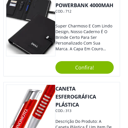
POWERBANK 4000MAH
COD.:
712
Super Charmoso E Com Lindo
Design, Nosso Caderno É O
Brinde Certo Para Ser
Personalizado Com Sua
Marca. A Capa Em Couro
Sintético É Resistente, E O
Elástico Permite Maior
Segurança Ao Carregá-Lo.
Confira!
Ofereça A Seus Clientes E
Colaboradores, Sem Dúvidas
Eles Irão Adorar.
CANETA
ESFEROGRÁFICA
PLÁSTICA
COD.:
313
Descrição Do Produto: A
Caneta Plástica É Um Item De