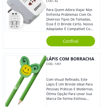
COD.:
42
Para Quem Adora Viajar Mas
Enfrenta Problemas Com Os
Diversos Tipos De Tomadas,
Esse É O Brinde Certo. Nosso
Adaptador É Compatível Com
Mais De 150 Padrões De
Diferentes Países E Com
Confira!
Todas As Tensões. Em
Tamanho Compacto, É
Perfeito Para Carregar Na
Bolsa Ou Na Mochila. É A
LÁPIS COM BORRACHA
Praticidade Que Todos
COD.:
1451
Precisam Em Apenas Um
Item! Demais, Não É?!
Personalize-O Com Sua Marca
Com Visual Refinado, Este
E Ofereça A Seus Clientes E
Lápis É Um Brinde Ideal Para
Colaboradores. Útil E
Pessoas Práticas E Modernas.
Funcional, Com Certeza Todo
Ótima Opção Para Levar Sua
Mundo Irá Amar.
Marca De Forma Estilosa,
Agregando Valor Para Sua