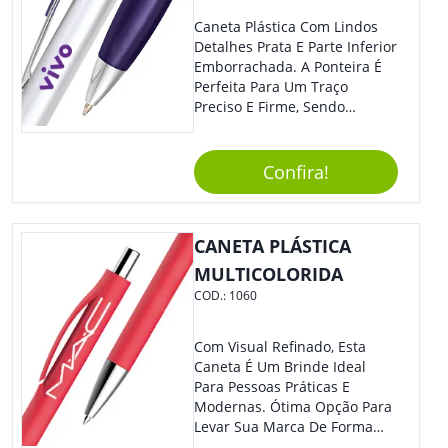
Caneta Plástica Com Lindos
Detalhes Prata E Parte Inferior
Emborrachada. A Ponteira É
Perfeita Para Um Traço
Preciso E Firme, Sendo
Acionada Por Clique.
Tradicional Porém Com
Design Minimalista Que Faz
Confira!
Toda Diferença.
CANETA PLÁSTICA
MULTICOLORIDA
COD.:
1060
Com Visual Refinado, Esta
Caneta É Um Brinde Ideal
Para Pessoas Práticas E
Modernas. Ótima Opção Para
Levar Sua Marca De Forma
Estilosa, Agregando Valor Para