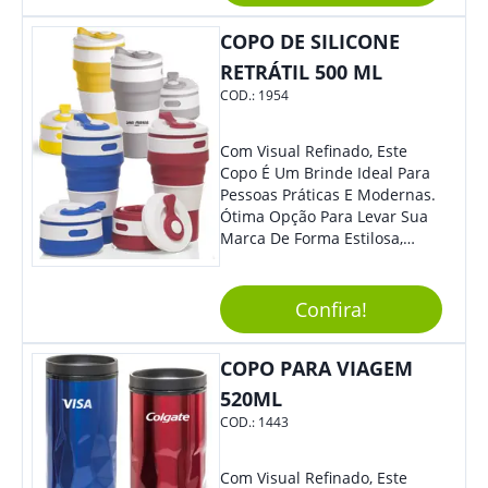
Colaboradores.
COPO DE SILICONE
RETRÁTIL 500 ML
COD.:
1954
Com Visual Refinado, Este
Copo É Um Brinde Ideal Para
Pessoas Práticas E Modernas.
Ótima Opção Para Levar Sua
Marca De Forma Estilosa,
Agregando Valor Para Sua
Empresa Em Eventos,
Reuniões Corporativas Ou Até
Confira!
Mesmo Para Presentear
Colaboradores.
COPO PARA VIAGEM
520ML
COD.:
1443
Com Visual Refinado, Este