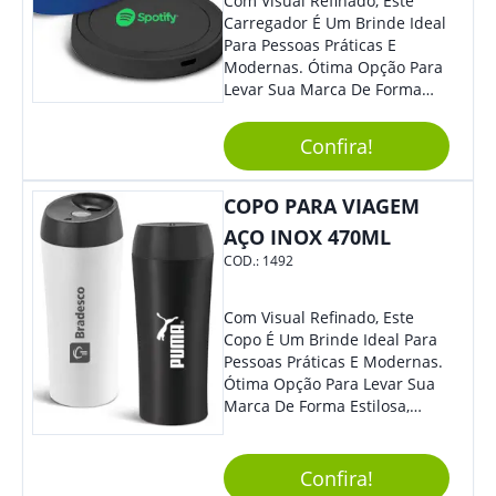
Com Visual Refinado, Este
Carregador É Um Brinde Ideal
Para Pessoas Práticas E
Modernas. Ótima Opção Para
Levar Sua Marca De Forma
Estilosa, Agregando Valor Para
Sua Empresa Em Eventos,
Confira!
Reuniões Corporativas Ou Até
Mesmo Para Presentear
Colaboradores E Parceiros De
COPO PARA VIAGEM
Sua Empresa.
AÇO INOX 470ML
COD.:
1492
Com Visual Refinado, Este
Copo É Um Brinde Ideal Para
Pessoas Práticas E Modernas.
Ótima Opção Para Levar Sua
Marca De Forma Estilosa,
Agregando Valor Para Sua
Empresa Em Eventos,
Reuniões Corporativas Ou Até
Confira!
Mesmo Para Presentear