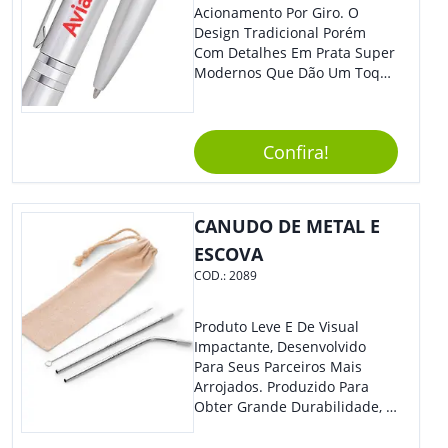
Acionamento Por Giro. O
Design Tradicional Porém
Com Detalhes Em Prata Super
Modernos Que Dão Um Toque
De Charme Na Peça.
Confira!
CANUDO DE METAL E
ESCOVA
COD.:
2089
Produto Leve E De Visual
Impactante, Desenvolvido
Para Seus Parceiros Mais
Arrojados. Produzido Para
Obter Grande Durabilidade, É
Uma Ótima Opção Para Levar
Sua Marca De Forma Estilosa,