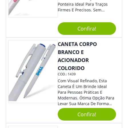
Ponteira Ideal Para Traços
Firmes E Precisos. Sem
Dúvidas É Um Excelente
Brinde Para Representar Sua
Marca. Dimensões: 1.6 Cm X
Confira!
13.7 Cm X 1.6 Cm
CANETA CORPO
BRANCO E
ACIONADOR
COLORIDO
COD.:
1439
Com Visual Refinado, Esta
Caneta É Um Brinde Ideal
Para Pessoas Práticas E
Modernas. Ótima Opção Para
Levar Sua Marca De Forma
Estilosa, Agregando Valor Para
Confira!
Sua Empresa Em Eventos,
Reuniões Corporativas Ou Até
Mesmo Para Presentear