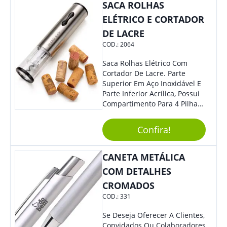
Colaboradores.
SACA ROLHAS
ELÉTRICO E CORTADOR
DE LACRE
COD.:
2064
Saca Rolhas Elétrico Com
Cortador De Lacre. Parte
Superior Em Aço Inoxidável E
Parte Inferior Acrílica, Possui
Compartimento Para 4 Pilhas
Aa Na Parte Superior (Não
Acompanha Pilhas) – Contém
Confira!
Desenho Indicativo De
Abertura E Fechamento Da
Tampa; Botões Para Extração
CANETA METÁLICA
E Remoção De Rolhas E Parte
COM DETALHES
Inferior Com Anel Cortador De
CROMADOS
Lacre (Removível).
COD.:
331
Se Deseja Oferecer A Clientes,
Convidados Ou Colaboradores