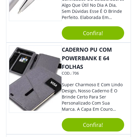
Algo Que Útil No Dia A Dia,
Sem Dúvidas Esse É O Brinde
Perfeito. Elaborada Em
Plástico Fosco E Resistente E
Com Detalhes Em Metal, Essa
Confira!
Incrível Caneta Esferográfica É
Acionada Na Por Clic Na Parte
Superior.
CADERNO PU COM
POWERBANK E 64
FOLHAS
COD.:
706
Super Charmoso E Com Lindo
Design, Nosso Caderno É O
Brinde Certo Para Ser
Personalizado Com Sua
Marca. A Capa Em Couro
Sintético É Resistente, E O
Elástico Permite Maior
Confira!
Segurança Ao Carregá-Lo.
Ofereça A Seus Clientes E