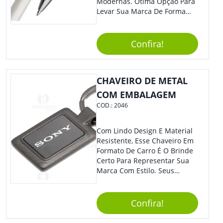
Modernas. Ótima Opção Para
Levar Sua Marca De Forma
Estilosa, Agregando Valor Para
Sua Empresa Em Eventos,
Reuniões Corporativas Ou Até
Confira!
Mesmo Para Presentear
Colaboradores E Parceiros De
Sua Empresa.
CHAVEIRO DE METAL
COM EMBALAGEM
COD.:
2046
Com Lindo Design E Material
Resistente, Esse Chaveiro Em
Formato De Carro É O Brinde
Certo Para Representar Sua
Marca Com Estilo. Seus
Clientes E Colaboradores Irão
Adorar.
Confira!