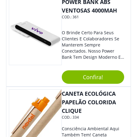
POWER BANK ABS
Colaboradores.
VENTOSAS 4000MAH
COD.:
361
O Brinde Certo Para Seus
Clientes E Colaboradores Se
Manterem Sempre
Conectados. Nosso Power
Bank Tem Design Moderno E
Leve, Perfeito Para Carregar
Na Bolsa Ou Na Mochila.
Compatível Com Diversos
Confira!
Aparelhos, O Brinde É Super
Eficiente E Ágil, Ideal Para
CANETA ECOLÓGICA
Quem Busca Praticidade No
Dia A Dia. Personalize-O Com
PAPELÃO COLORIDA
Sua Marca E Tenha Ainda
CLIQUE
Mais Destaque Em Eventos E
COD.:
334
Feiras De Negócios.
Consciência Ambiental Aqui
Também Tem! Caneta