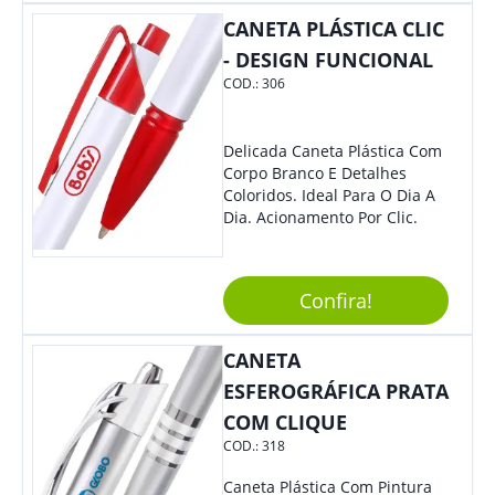
Também É Prático, Tornando-
CANETA PLÁSTICA CLIC
Se Assim Excelente Para Uso
Cotidiano. Perfeito, Não É?!
- DESIGN FUNCIONAL
COD.:
306
Delicada Caneta Plástica Com
Corpo Branco E Detalhes
Coloridos. Ideal Para O Dia A
Dia. Acionamento Por Clic.
Confira!
CANETA
ESFEROGRÁFICA PRATA
COM CLIQUE
COD.:
318
Caneta Plástica Com Pintura