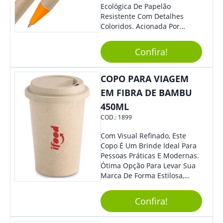
Ecológica De Papelão
Resistente Com Detalhes
Coloridos. Acionada Por
Clique, É Fácil De Ser Utilizada
E Tem Ponteira Firme, Ideal
Confira!
Para Traços Precisos.
COPO PARA VIAGEM
EM FIBRA DE BAMBU
450ML
COD.:
1899
Com Visual Refinado, Este
Copo É Um Brinde Ideal Para
Pessoas Práticas E Modernas.
Ótima Opção Para Levar Sua
Marca De Forma Estilosa,
Agregando Valor Para Sua
Empresa Em Eventos,
Confira!
Reuniões Corporativas Ou Até
Mesmo Para Presentear