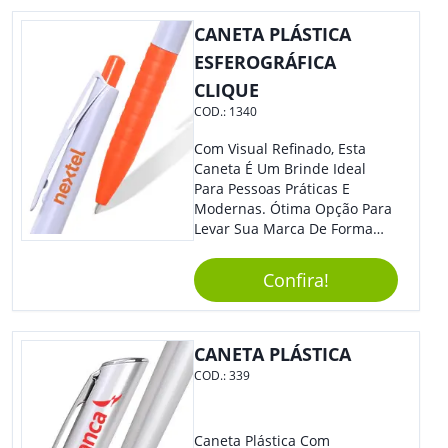
CANETA PLÁSTICA
ESFEROGRÁFICA
CLIQUE
COD.:
1340
Com Visual Refinado, Esta
Caneta É Um Brinde Ideal
Para Pessoas Práticas E
Modernas. Ótima Opção Para
Levar Sua Marca De Forma
Estilosa, Agregando Valor Para
Sua Empresa Em Eventos,
Confira!
Reuniões Corporativas Ou Até
Mesmo Para Presentear
Colaboradores.
CANETA PLÁSTICA
COD.:
339
Caneta Plástica Com