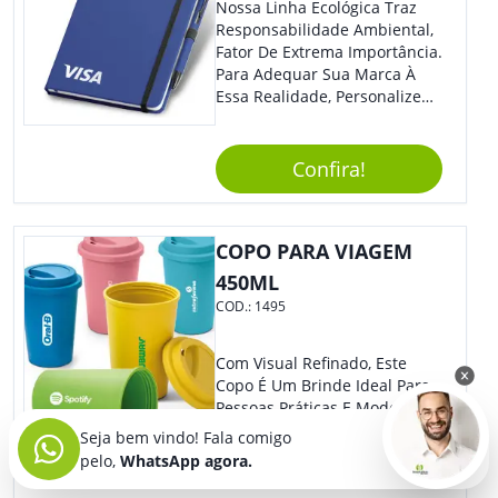
Nossa Linha Ecológica Traz
Responsabilidade Ambiental,
Fator De Extrema Importância.
Para Adequar Sua Marca À
Essa Realidade, Personalize
Nosso Incrível Bloco De
Anotações Com Post-It E
Caneta. Elaborado A Partir De
Confira!
Material Reciclado, O Brinde
Também É Prático, Tornando-
Se Assim Excelente Para Uso
COPO PARA VIAGEM
Cotidiano. Perfeito, Não É?!
450ML
COD.:
1495
Com Visual Refinado, Este
Copo É Um Brinde Ideal Para
Pessoas Práticas E Modernas.
Ótima Opção Para Levar Sua
Seja bem vindo! Fala comigo
Marca De Forma Estilosa,
pelo,
WhatsApp agora.
Agregando Valor Para Sua
Empresa Em Eventos,