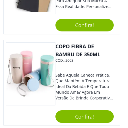
Para Adequar Sua Marca À
Essa Realidade, Personalize
Nosso Incrível Bloco De
Anotações Com Post-It E
Caneta. Elaborado A Partir De
Confira!
Material Reciclado, O Brinde
Também É Prático, Tornando-
Se Assim Excelente Para Uso
COPO FIBRA DE
Cotidiano. Perfeito, Não É?!
BAMBU DE 350ML
COD.:
2063
Sabe Aquela Caneca Prática,
Que Mantém A Temperatura
Ideal Da Bebida E Que Todo
Mundo Ama? Agora Em
Versão De Brinde Corporativo
Para Que Você Possa Levar
Sua Marca Com Muito Estilo E
Acrescentar Ainda Mais
Confira!
Praticidade À Eventos E Feiras
De Exposição.