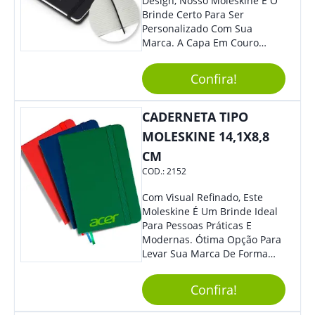
Design, Nosso Moleskine É O
Brinde Certo Para Ser
Personalizado Com Sua
Marca. A Capa Em Couro
Sintético É Resistente, O
Elástico Permite Maior
Confira!
Segurança Ao Carregá-Lo.
Ofereça A Seus Clientes E
Colaboradores, Sem Dúvidas
CADERNETA TIPO
Eles Irão Adorar.
MOLESKINE 14,1X8,8
CM
COD.:
2152
Com Visual Refinado, Este
Moleskine É Um Brinde Ideal
Para Pessoas Práticas E
Modernas. Ótima Opção Para
Levar Sua Marca De Forma
Estilosa, Agregando Valor Para
Sua Empresa Em Eventos,
Confira!
Reuniões Corporativas Ou Até
Mesmo Para Presentear