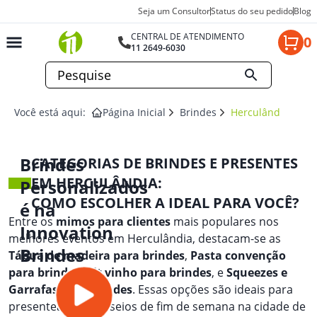
Seja um Consultor
Status do seu pedido
Blog
CENTRAL DE ATENDIMENTO
0
11 2649-6030
Você está aqui:
Página Inicial
Brindes
Herculândia
Brindes
CATEGORIAS DE BRINDES E PRESENTES
EM HERCULÂNDIA:
Personalizados
COMO ESCOLHER A IDEAL PARA VOCÊ?
é na
Entre os
mimos para clientes
mais populares nos
Innovation
melhores eventos em Herculândia, destacam-se as
Brindes
Tábua de madeira para brindes
,
Pasta convenção
para brindes
,
Kit vinho para brindes
, e
Squeezes e
Garrafas para brindes
. Essas opções são ideais para
presentear em passeios de fim de semana na cidade de