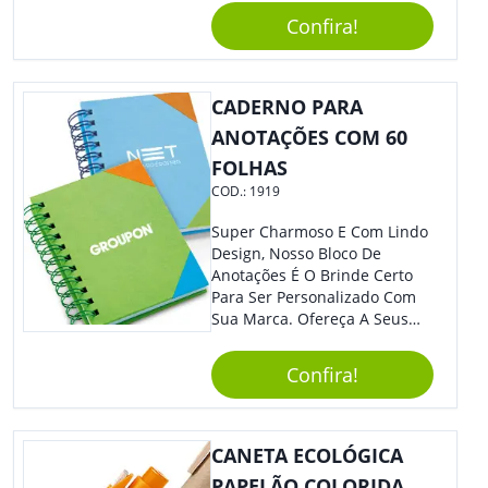
Empresa Em Eventos,
Confira!
Reuniões Corporativas Ou Até
Mesmo Para Presentear
Colaboradores.
CADERNO PARA
ANOTAÇÕES COM 60
FOLHAS
COD.:
1919
Super Charmoso E Com Lindo
Design, Nosso Bloco De
Anotações É O Brinde Certo
Para Ser Personalizado Com
Sua Marca. Ofereça A Seus
Clientes E Colaboradores, Sem
Dúvidas Eles Irão Adorar.
Confira!
CANETA ECOLÓGICA
PAPELÃO COLORIDA