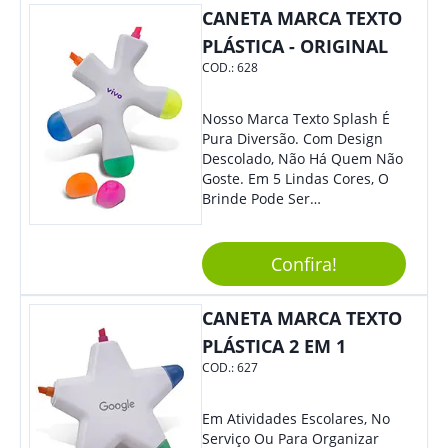
Colaboradores E Parceiros De
CANETA MARCA TEXTO
Sua Empresa.
PLÁSTICA - ORIGINAL
COD.:
628
Nosso Marca Texto Splash É
Pura Diversão. Com Design
Descolado, Não Há Quem Não
Goste. Em 5 Lindas Cores, O
Brinde Pode Ser
Personalizado Com Sua
Marca, Demais, Não É? Não
Perca Essa Chance E Ofereça
Confira!
A Seus Clientes E
Colaboradores.
CANETA MARCA TEXTO
PLÁSTICA 2 EM 1
COD.:
627
Em Atividades Escolares, No
Serviço Ou Para Organizar