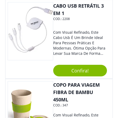
Sua Empresa.
CABO USB RETRÁTIL 3
EM 1
COD.:
2208
Com Visual Refinado, Este
Cabo Usb É Um Brinde Ideal
Para Pessoas Práticas E
Modernas. Ótima Opção Para
Levar Sua Marca De Forma
Estilosa, Agregando Valor Para
Sua Empresa Em Eventos,
Reuniões Corporativas Ou Até
Confira!
Mesmo Para Presentear
Colaboradores E Parceiros De
COPO PARA VIAGEM
Sua Empresa.
FIBRA DE BAMBU
450ML
COD.:
347
Com Visual Refinado, Este