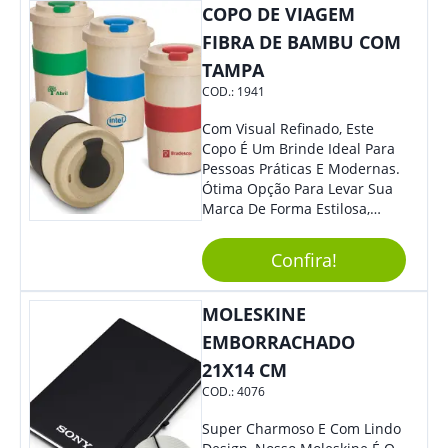
Colaboradores, Sem Dúvidas
COPO DE VIAGEM
Eles Irão Adorar.
FIBRA DE BAMBU COM
TAMPA
COD.:
1941
Com Visual Refinado, Este
Copo É Um Brinde Ideal Para
Pessoas Práticas E Modernas.
Ótima Opção Para Levar Sua
Marca De Forma Estilosa,
Agregando Valor Para Sua
Empresa Em Eventos,
Confira!
Reuniões Corporativas Ou Até
Mesmo Para Presentear
Colaboradores.
MOLESKINE
EMBORRACHADO
21X14 CM
COD.:
4076
Super Charmoso E Com Lindo