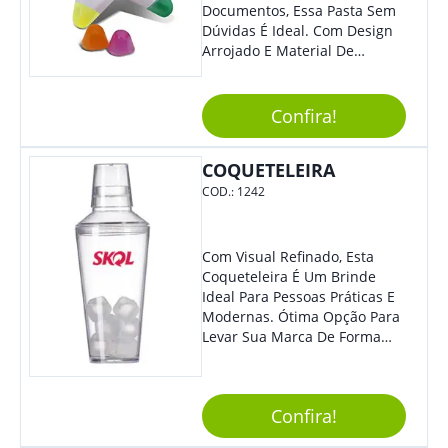
Documentos, Essa Pasta Sem
Dúvidas É Ideal. Com Design
Arrojado E Material De
Qualidade, O Brinde É Super
Prático E Agradará Todos Os
Seus Clientes. Leve Sua Marca
Confira!
À Eventos E Feiras
Corporativas Em Um Item
COQUETELEIRA
Moderno E Util.
COD.:
1242
Com Visual Refinado, Esta
Coqueteleira É Um Brinde
Ideal Para Pessoas Práticas E
Modernas. Ótima Opção Para
Levar Sua Marca De Forma
Estilosa, Agregando Valor Para
Sua Empresa Em Eventos,
Reuniões Corporativas Ou Até
Confira!
Mesmo Para Presentear
Colaboradores E Parceiros De