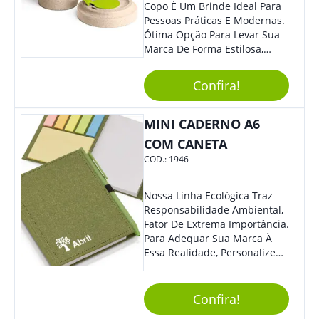
Copo É Um Brinde Ideal Para
Pessoas Práticas E Modernas.
Ótima Opção Para Levar Sua
Marca De Forma Estilosa,
Agregando Valor Para Sua
Empresa Em Eventos,
Confira!
Reuniões Corporativas Ou Até
Mesmo Para Presentear
Colaboradores.
MINI CADERNO A6
COM CANETA
COD.:
1946
Nossa Linha Ecológica Traz
Responsabilidade Ambiental,
Fator De Extrema Importância.
Para Adequar Sua Marca À
Essa Realidade, Personalize
Nosso Incrível Bloco De
Anotações Com Post-It E
Caneta. Elaborado A Partir De
Confira!
Material Reciclado, O Brinde