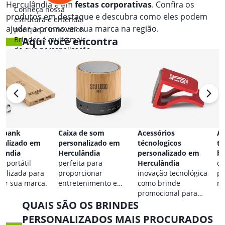
Herculândia e em
festas corporativas
. Confira os
Conheça nossa
produtos em destaque e descubra como eles podem
estrutura e entenda
ajudar a promover sua marca na região.
por que a Innovation
Brindes é muito mais
Aqui você encontra
do que personalização.
 bank
Caixa de som
Acessórios
Ac
nalizado em
personalizado em
técnologicos
ta
lândia
Herculândia
personalizado em
br
a portátil
perfeita para
Herculândia
co
nalizada para
proporcionar
inovação tecnológica
pa
car sua marca.
entretenimento e
como brinde
ma
destacar sua marca em
promocional para
QUAIS SÃO OS BRINDES
qualquer ocasião.
eventos.
PERSONALIZADOS MAIS PROCURADOS