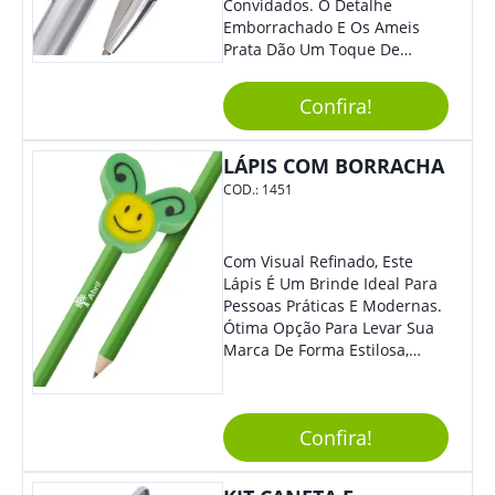
Convidados. O Detalhe
Emborrachado E Os Ameis
Prata Dão Um Toque De
Modernidade À Peça.
Acionamento Por Clique.
Confira!
LÁPIS COM BORRACHA
COD.:
1451
Com Visual Refinado, Este
Lápis É Um Brinde Ideal Para
Pessoas Práticas E Modernas.
Ótima Opção Para Levar Sua
Marca De Forma Estilosa,
Agregando Valor Para Sua
Empresa Em Eventos,
Reuniões Corporativas Ou Até
Confira!
Mesmo Para Presentear
Colaboradores E Parceiros De
Sua Empresa.