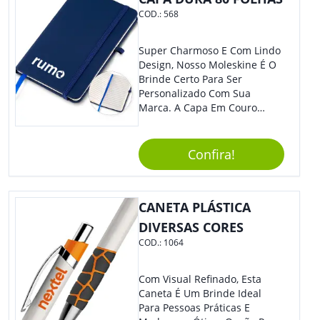
COD.:
568
Super Charmoso E Com Lindo
Design, Nosso Moleskine É O
Brinde Certo Para Ser
Personalizado Com Sua
Marca. A Capa Em Couro
Sintético É Resistente, E O
Elástico Permite Maior
Segurança Ao Carregá-Lo.
Confira!
Ofereça A Seus Clientes E
Colaboradores, Sem Dúvidas
Eles Irão Adorar.
CANETA PLÁSTICA
DIVERSAS CORES
COD.:
1064
Com Visual Refinado, Esta
Caneta É Um Brinde Ideal
Para Pessoas Práticas E