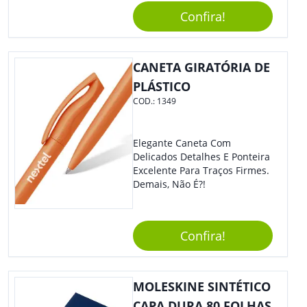
Agregando Valor Para Sua
Confira!
Empresa Em Eventos.
CANETA GIRATÓRIA DE
PLÁSTICO
COD.:
1349
Elegante Caneta Com
Delicados Detalhes E Ponteira
Excelente Para Traços Firmes.
Demais, Não É?!
Confira!
MOLESKINE SINTÉTICO
CAPA DURA 80 FOLHAS