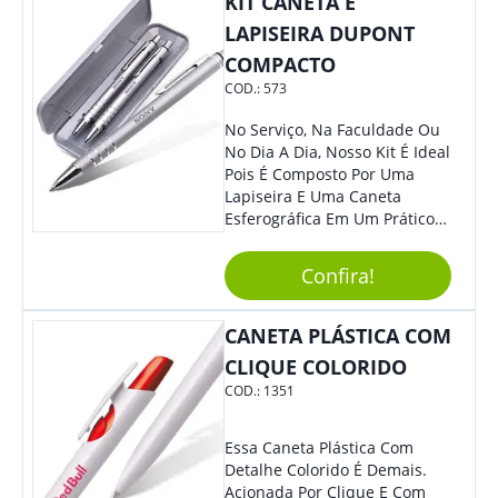
KIT CANETA E
LAPISEIRA DUPONT
COMPACTO
COD.:
573
No Serviço, Na Faculdade Ou
No Dia A Dia, Nosso Kit É Ideal
Pois É Composto Por Uma
Lapiseira E Uma Caneta
Esferográfica Em Um Prático
Estojo. Sem Dúvidas Seus
Clientes E Colaboradores Irão
Confira!
Adorar. Não Perca A Chance
De Personalizá-Lo
Especialmente Com Sua
CANETA PLÁSTICA COM
Marca.
CLIQUE COLORIDO
COD.:
1351
Essa Caneta Plástica Com
Detalhe Colorido É Demais.
Acionada Por Clique E Com