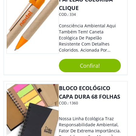
CLIQUE
COD.:
334
Consciência Ambiental Aqui
Também Tem! Caneta
Ecológica De Papelão
Resistente Com Detalhes
Coloridos. Acionada Por
Clique, É Fácil De Ser Utilizada
E Tem Ponteira Firme, Ideal
Confira!
Para Traços Precisos.
BLOCO ECOLÓGICO
CAPA DURA 68 FOLHAS
COD.:
1360
Nossa Linha Ecológica Traz
Responsabilidade Ambiental,
Fator De Extrema Importância.