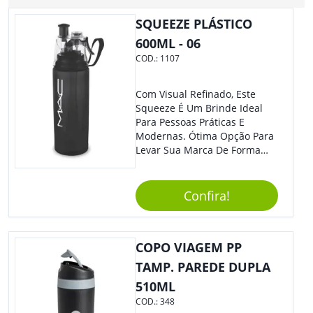
SQUEEZE PLÁSTICO
600ML - 06
COD.:
1107
Com Visual Refinado, Este
Squeeze É Um Brinde Ideal
Para Pessoas Práticas E
Modernas. Ótima Opção Para
Levar Sua Marca De Forma
Estilosa, Agregando Valor Para
Sua Empresa Em Eventos,
Reuniões Corporativas Ou Até
Confira!
Mesmo Para Presentear
Colaboradores E Parceiros De
Sua Empresa.
COPO VIAGEM PP
TAMP. PAREDE DUPLA
510ML
COD.:
348