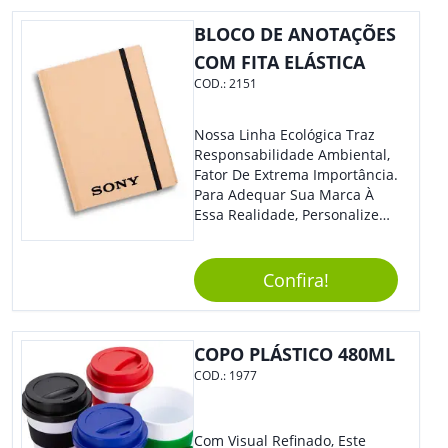
Perfeito Para Carregar Na
Bolsa Ou Na Mochila. É A
BLOCO DE ANOTAÇÕES
Praticidade Que Todos
COM FITA ELÁSTICA
Precisam Em Apenas Um
COD.:
2151
Item! Demais, Não É?!
Personalize-O Com Sua Marca
E Ofereça A Seus Clientes E
Nossa Linha Ecológica Traz
Colaboradores. Útil E
Responsabilidade Ambiental,
Funcional, Com Certeza Todo
Fator De Extrema Importância.
Mundo Irá Amar.
Para Adequar Sua Marca À
Essa Realidade, Personalize
Nosso Incrível Bloco De
Anotações Com Post-It E
Caneta. Elaborado A Partir De
Confira!
Material Reciclado, O Brinde
Também É Prático, Tornando-
Se Assim Excelente Para Uso
COPO PLÁSTICO 480ML
Cotidiano. Perfeito, Não É?!
COD.:
1977
Com Visual Refinado, Este