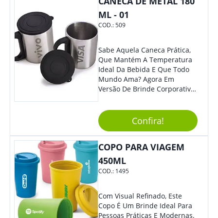
CANECA DE METAL 180
Eles Irão Adorar.
ML - 01
COD.:
509
Sabe Aquela Caneca Prática,
Que Mantém A Temperatura
Ideal Da Bebida E Que Todo
Mundo Ama? Agora Em
Versão De Brinde Corporativo
Para Que Você Possa Levar
Sua Marca Com Muito Estilo E
Acrescentar Ainda Mais
Confira!
Praticidade À Eventos E Feiras
De Exposição.
COPO PARA VIAGEM
450ML
COD.:
1495
Com Visual Refinado, Este
Copo É Um Brinde Ideal Para
Pessoas Práticas E Modernas.