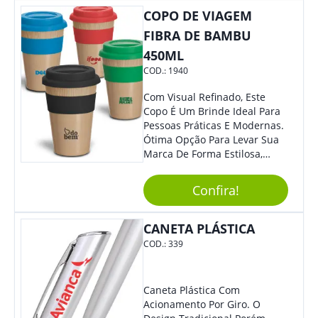
COPO DE VIAGEM
FIBRA DE BAMBU
450ML
COD.:
1940
Com Visual Refinado, Este
Copo É Um Brinde Ideal Para
Pessoas Práticas E Modernas.
Ótima Opção Para Levar Sua
Marca De Forma Estilosa,
Agregando Valor Para Sua
Empresa Em Eventos,
Confira!
Reuniões Corporativas Ou Até
Mesmo Para Presentear
Colaboradores.
CANETA PLÁSTICA
COD.:
339
Caneta Plástica Com
Acionamento Por Giro. O