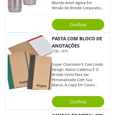
Mundo Ama? Agora Em
Versão De Brinde Corporativo
Para Que Você Possa Levar
Sua Marca Com Muito Estilo E
Acrescentar Ainda Mais
Confira!
Praticidade À Eventos E Feiras
De Exposição.
PASTA COM BLOCO DE
ANOTAÇÕES
COD.:
1975
Super Charmoso E Com Lindo
Design, Nosso Caderno É O
Brinde Certo Para Ser
Personalizado Com Sua
Marca. A Capa Em Couro
Sintético É Resistente, E O
Elástico Permite Maior
Segurança Ao Carregá-Lo.
Confira!
Ofereça A Seus Clientes E
Colaboradores, Sem Dúvidas