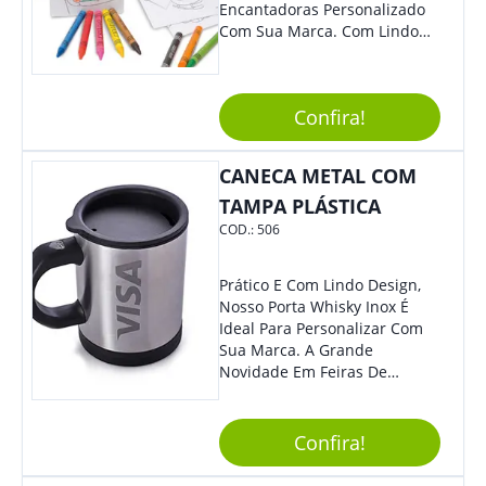
Encantadoras Personalizado
Com Sua Marca. Com Lindo
Design, O Brinde É Versátil
Para Diversas Ocasiões.
Perfeito, Não É?!
Confira!
CANECA METAL COM
TAMPA PLÁSTICA
COD.:
506
Prático E Com Lindo Design,
Nosso Porta Whisky Inox É
Ideal Para Personalizar Com
Sua Marca. A Grande
Novidade Em Feiras De
Exposições E Eventos
Corporativos Será Esse
Incrível Brinde, Trazendo
Confira!
Ainda Mais Destaque Para
Sua Empresa.