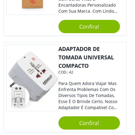
Encantadoras Personalizado
Com Sua Marca. Com Lindo
Design, O Brinde É Versátil
Para Diversas Ocasiões.
Confira!
Perfeito, Não É?!
ADAPTADOR DE
TOMADA UNIVERSAL
COMPACTO
COD.:
42
Para Quem Adora Viajar Mas
Enfrenta Problemas Com Os
Diversos Tipos De Tomadas,
Esse É O Brinde Certo. Nosso
Adaptador É Compatível Com
Mais De 150 Padrões De
Diferentes Países E Com
Confira!
Todas As Tensões. Em
Tamanho Compacto, É