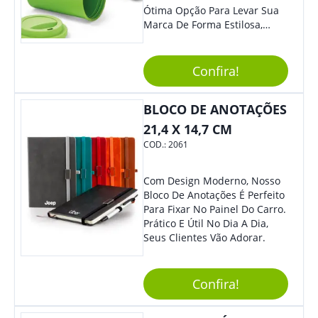
Ótima Opção Para Levar Sua
Marca De Forma Estilosa,
Agregando Valor Para Sua
Empresa Em Eventos,
Reuniões Corporativas Ou Até
Confira!
Mesmo Para Presentear
Colaboradores.
BLOCO DE ANOTAÇÕES
21,4 X 14,7 CM
COD.:
2061
Com Design Moderno, Nosso
Bloco De Anotações É Perfeito
Para Fixar No Painel Do Carro.
Prático E Útil No Dia A Dia,
Seus Clientes Vão Adorar.
Confira!