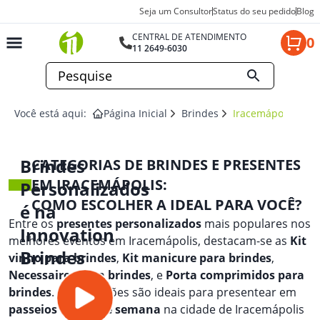
Seja um Consultor
Status do seu pedido
Blog
CENTRAL DE ATENDIMENTO
0
11 2649-6030
Você está aqui:
Página Inicial
Brindes
Iracemápolis
Brindes
CATEGORIAS DE BRINDES E PRESENTES
EM IRACEMÁPOLIS:
Personalizados
COMO ESCOLHER A IDEAL PARA VOCÊ?
é na
Entre os
presentes personalizados
mais populares nos
Innovation
melhores eventos em Iracemápolis, destacam-se as
Kit
Brindes
vinho para brindes
,
Kit manicure para brindes
,
Necessaires para brindes
, e
Porta comprimidos para
brindes
. Essas opções são ideais para presentear em
passeios de fim de semana
na cidade de Iracemápolis