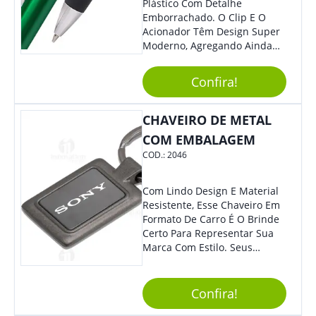
Plástico Com Detalhe
Emborrachado. O Clip E O
Acionador Têm Design Super
Moderno, Agregando Ainda
Mais Destaque Para Sua
Marca.
Confira!
CHAVEIRO DE METAL
COM EMBALAGEM
COD.:
2046
Com Lindo Design E Material
Resistente, Esse Chaveiro Em
Formato De Carro É O Brinde
Certo Para Representar Sua
Marca Com Estilo. Seus
Clientes E Colaboradores Irão
Adorar.
Confira!