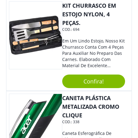
Colaboradores.
KIT CHURRASCO EM
ESTOJO NYLON, 4
PEÇAS.
COD.:
694
Em Um Lindo Estojo, Nosso Kit
Churrasco Conta Com 4 Peças
Para Auxiliar No Preparo Das
Carnes. Elaborado Com
Material De Excelente
Qualidade E Design
Tradicional, Sem Dúvidas É O
Confira!
Brinde Certo Para Todos Os
Públicos. Personalize-O Com
Sua Marca. Seus Clientes E
CANETA PLÁSTICA
Colaboradores Com Certeza
METALIZADA CROMO
Irão Adorar.
CLIQUE
COD.:
338
Caneta Esferográfica De