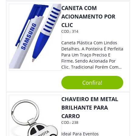
Mesmo Para Presentear
CANETA COM
Colaboradores.
ACIONAMENTO POR
CLIC
COD.:
314
Caneta Plástica Com Lindos
Detalhes. A Ponteira É Perfeita
Para Um Traço Preciso E
Firme, Sendo Acionada Por
Clic. Tradicional Porém Com
Design Minimalista Que Faz
Toda Diferença.
Confira!
CHAVEIRO EM METAL
BRILHANTE PARA
CARRO
COD.:
238
Ideal Para Eventos