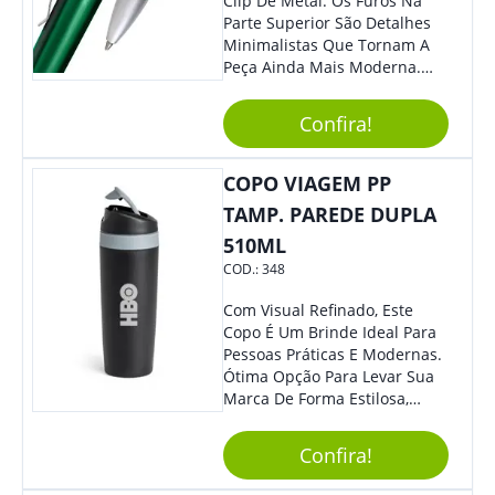
Clip De Metal. Os Furos Na
Parte Superior São Detalhes
Minimalistas Que Tornam A
Peça Ainda Mais Moderna.
Ideal Para Diversas Ocasiões
Em Que Deseja Presentear
Confira!
Seus Convidados E Clientes.
Acionamento Por Clic.
COPO VIAGEM PP
TAMP. PAREDE DUPLA
510ML
COD.:
348
Com Visual Refinado, Este
Copo É Um Brinde Ideal Para
Pessoas Práticas E Modernas.
Ótima Opção Para Levar Sua
Marca De Forma Estilosa,
Agregando Valor Para Sua
Empresa Em Eventos,
Confira!
Reuniões Corporativas Ou Até
Mesmo Para Presentear