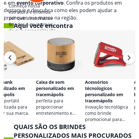
e em
evento corporativo
. Confira os produtos em
Conheça nossa
destaque e descubra como eles podem ajudar a
estrutura e entenda
promover sua marca na região.
por que a Innovation
Brindes é muito mais
Aqui você encontra
do que personalização.
 bank
Caixa de som
Acessórios
Ac
nalizado em
personalizado em
técnologicos
ta
mápolis
Iracemápolis
personalizado em
br
a portátil
perfeita para
Iracemápolis
co
nalizada para
proporcionar
inovação tecnológica
pa
car sua marca.
entretenimento e
como brinde
ma
destacar sua marca em
promocional para
QUAIS SÃO OS BRINDES
qualquer ocasião.
eventos.
PERSONALIZADOS MAIS PROCURADOS