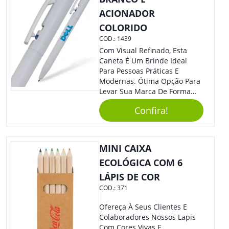
ACIONADOR
COLORIDO
COD.:
1439
Com Visual Refinado, Esta
Caneta É Um Brinde Ideal
Para Pessoas Práticas E
Modernas. Ótima Opção Para
Levar Sua Marca De Forma
Estilosa, Agregando Valor Para
Confira!
Sua Empresa Em Eventos,
Reuniões Corporativas Ou Até
Mesmo Para Presentear
Colaboradores.
MINI CAIXA
ECOLÓGICA COM 6
LÁPIS DE COR
COD.:
371
Ofereça À Seus Clientes E
Colaboradores Nossos Lapis
Com Cores Vivas E