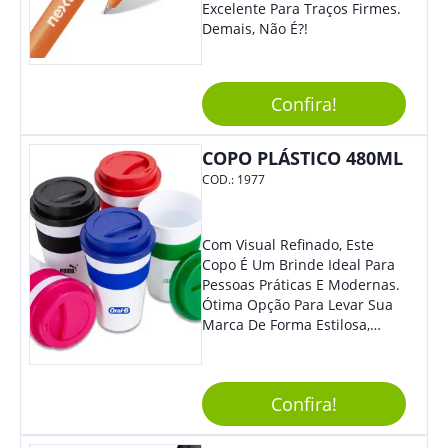
Excelente Para Traços Firmes.
Resistente A Quedas E Não
Demais, Não É?!
Quebra Com Facilidade. Usos
Sugeridos: - Perfeita Para
Tomar Café, Chá, Sucos Ou
Água. - Ideal Para Levar Ao
Confira!
Escritório, Para Viagens Ou
Para O Parque. - Pode Ser
COPO PLÁSTICO 480ML
Utilizada Em Eventos Ao Ar
Livre, Como Piqueniques E
COD.:
1977
Acampamentos. Adquira Já A
Sua Caneca Plástica De 400Ml
E Tenha Sempre Uma Opção
Com Visual Refinado, Este
Prática E Funcional Para Suas
Copo É Um Brinde Ideal Para
Bebidas Favoritas!
Pessoas Práticas E Modernas.
Ótima Opção Para Levar Sua
Marca De Forma Estilosa,
Agregando Valor Para Sua
Empresa Em Eventos,
Reuniões Corporativas Ou Até
Confira!
Mesmo Para Presentear
Colaboradores.