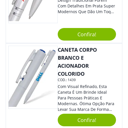
Design Tradicional Porém
Com Detalhes Em Prata Super
Modernos Que Dão Um Toque
De Charme Na Peça.
Confira!
CANETA CORPO
BRANCO E
ACIONADOR
COLORIDO
COD.:
1439
Com Visual Refinado, Esta
Caneta É Um Brinde Ideal
Para Pessoas Práticas E
Modernas. Ótima Opção Para
Levar Sua Marca De Forma
Estilosa, Agregando Valor Para
Confira!
Sua Empresa Em Eventos,
Reuniões Corporativas Ou Até