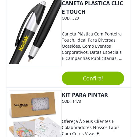
CANETA PLASTICA CLIC
E TOUCH
COD.:
320
Caneta Plástica Com Ponteira
Touch, Ideal Para Diversas
Ocasiões, Como Eventos
Corporativos, Datas Especiais
E Campanhas Publicitárias. O
Design Minimalista É De
Impressionar. O Acionamento
Da Função Esferográfica É
Confira!
Feito Por Clic.
KIT PARA PINTAR
COD.:
1473
Ofereça À Seus Clientes E
Colaboradores Nossos Lapis
Com Cores Vivas E