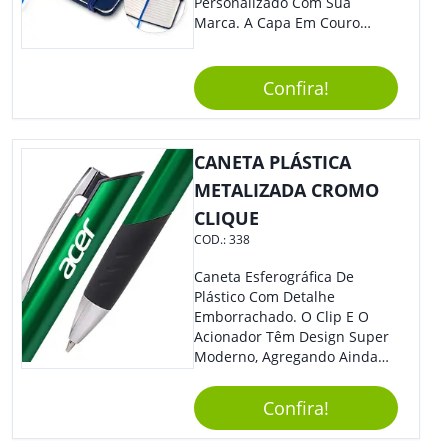
Próximas À Água. Aproveite A
Personalizado Com Sua
Praticidade E A Resistência Da
Marca. A Capa Em Couro
Caixa De Som Impermeável
Sintético É Resistente, E O
Para Curtir Suas Músicas
Elástico Permite Maior
Favoritas Em Qualquer Lugar,
Segurança Ao Carregá-Lo.
Confira!
Sem Se Preocupar Com A
Ofereça A Seus Clientes E
Água.
Colaboradores, Sem Dúvidas
Eles Irão Adorar.
CANETA PLÁSTICA
METALIZADA CROMO
CLIQUE
COD.:
338
Caneta Esferográfica De
Plástico Com Detalhe
Emborrachado. O Clip E O
Acionador Têm Design Super
Moderno, Agregando Ainda
Mais Destaque Para Sua
Marca.
Confira!