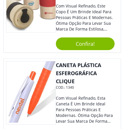
Com Visual Refinado, Este
Copo É Um Brinde Ideal Para
Pessoas Práticas E Modernas.
Ótima Opção Para Levar Sua
Marca De Forma Estilosa,
Agregando Valor Para Sua
Empresa Em Eventos,
Confira!
Reuniões Corporativas Ou Até
Mesmo Para Presentear
Colaboradores.
CANETA PLÁSTICA
ESFEROGRÁFICA
CLIQUE
COD.:
1340
Com Visual Refinado, Esta
Caneta É Um Brinde Ideal
Para Pessoas Práticas E
Modernas. Ótima Opção Para
Levar Sua Marca De Forma
Estilosa, Agregando Valor Para