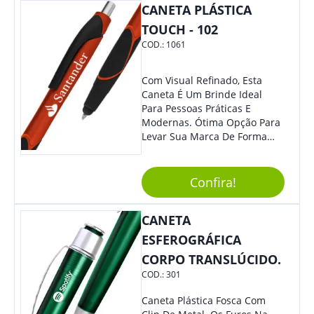
CANETA PLÁSTICA
TOUCH - 102
COD.:
1061
Com Visual Refinado, Esta
Caneta É Um Brinde Ideal
Para Pessoas Práticas E
Modernas. Ótima Opção Para
Levar Sua Marca De Forma
Estilosa, Agregando Valor Para
Sua Empresa Em Eventos,
Reuniões Corporativas Ou Até
Confira!
Mesmo Para Presentear
Colaboradores E Parceiros De
CANETA
Sua Empresa.
ESFEROGRÁFICA
CORPO TRANSLÚCIDO.
COD.:
301
Caneta Plástica Fosca Com