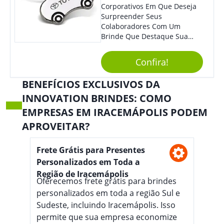
Corporativos Em Que Deseja
Surpreender Seus
Colaboradores Com Um
Brinde Que Destaque Sua
Marca, Esse Chaveiro Em
Formato De Carro É Ideal!
Confira!
Elaborado Com Metal,
Material Resistente E Durável,
BENEFÍCIOS EXCLUSIVOS DA
O Item Conta Também Com
INNOVATION BRINDES: COMO
Lindo Design.
EMPRESAS EM IRACEMÁPOLIS PODEM
APROVEITAR?
Frete Grátis para Presentes
Personalizados em Toda a
Região de Iracemápolis
Oferecemos frete grátis para brindes
personalizados em toda a região Sul e
Sudeste, incluindo Iracemápolis. Isso
permite que sua empresa economize