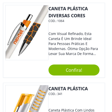
CANETA PLÁSTICA
DIVERSAS CORES
COD.:
1064
Com Visual Refinado, Esta
Caneta É Um Brinde Ideal
Para Pessoas Práticas E
Modernas. Ótima Opção Para
Levar Sua Marca De Forma
Estilosa, Agregando Valor Para
Sua Empresa Em Eventos,
Reuniões Corporativas Ou Até
Confira!
Mesmo Para Presentear
Colaboradores E Parceiros De
Sua Empresa.
CANETA PLÁSTICA
COD.:
341
Caneta Plástica Com Lindos