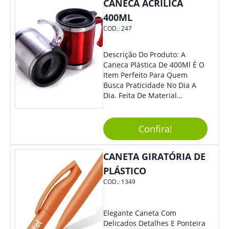
CANECA ACRÍLICA
400ML
COD.:
247
Descrição Do Produto: A
Caneca Plástica De 400Ml É O
Item Perfeito Para Quem
Busca Praticidade No Dia A
Dia. Feita De Material
Resistente E Durável, Essa
Caneca É Ideal Para Ser
Utilizada Em Casa, No
Confira!
Trabalho Ou Em Qualquer
Outra Atividade Do Seu
CANETA GIRATÓRIA DE
Cotidiano. Benefícios: -
Capacidade De 400Ml, Ideal
PLÁSTICO
Para Diferentes Tipos De
COD.:
1349
Bebidas Quentes Ou Frias. -
Leve E Fácil De Transportar,
Podendo Ser Levada Para
Elegante Caneta Com
Qualquer Lugar. - Material
Delicados Detalhes E Ponteira
Plástico De Alta Qualidade,