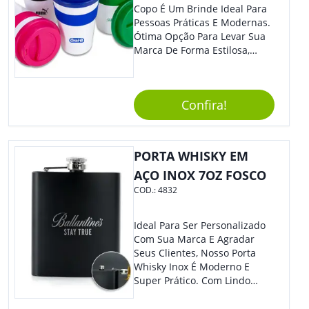
Copo É Um Brinde Ideal Para
Pessoas Práticas E Modernas.
Ótima Opção Para Levar Sua
Marca De Forma Estilosa,
Agregando Valor Para Sua
Empresa Em Eventos,
Reuniões Corporativas Ou Até
Confira!
Mesmo Para Presentear
Colaboradores.
PORTA WHISKY EM
AÇO INOX 7OZ FOSCO
COD.:
4832
Ideal Para Ser Personalizado
Com Sua Marca E Agradar
Seus Clientes, Nosso Porta
Whisky Inox É Moderno E
Super Prático. Com Lindo
Design, O Brinde Será O
Grande Diferencial Em