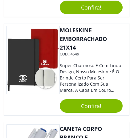
Sua Empresa Em Eventos,
Confira!
Reuniões Corporativas Ou Até
Mesmo Para Presentear
Colaboradores.
MOLESKINE
EMBORRACHADO
21X14
COD.:
4549
Super Charmoso E Com Lindo
Design, Nosso Moleskine É O
Brinde Certo Para Ser
Personalizado Com Sua
Marca. A Capa Em Couro
Sintético É Resistente, E O
Elástico Permite Ter Maior
Confira!
Segurança Ao Carregá-Lo.
Ofereça A Seus Clientes E
Colaboradores, Sem Dúvidas
Eles Irão Adorar.
CANETA CORPO
BRANCO E