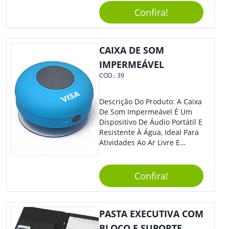
Eventos E Feiras Corporativas.
Confira!
CAIXA DE SOM
IMPERMEÁVEL
COD.:
39
Descrição Do Produto: A Caixa
De Som Impermeável É Um
Dispositivo De Áudio Portátil E
Resistente À Água, Ideal Para
Atividades Ao Ar Livre E
Ambientes Úmidos. Com
Design Compacto E Durável,
Essa Caixa De Som Reproduz
Confira!
Um Som Claro E Potente,
Proporcionando Uma
Experiência Musical De Alta
PASTA EXECUTIVA COM
Qualidade Em Qualquer
Lugar. Benefícios: Além De
BLOCO E SUPORTE