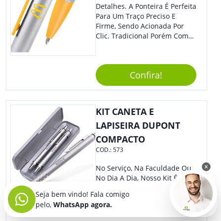
Detalhes. A Ponteira É Perfeita
Para Um Traço Preciso E
Firme, Sendo Acionada Por
Clic. Tradicional Porém Com
Design Minimalista Que Faz
Toda Diferença.
Confira!
KIT CANETA E
LAPISEIRA DUPONT
COMPACTO
COD.:
573
No Serviço, Na Faculdade Ou
No Dia A Dia, Nosso Kit É Ideal
Pois É Composto Por Uma
Seja bem vindo! Fala comigo
Lapiseira E Uma Caneta
pelo,
WhatsApp agora.
Esferográfica Em Um Prático
Estojo. Sem Dúvidas Seus