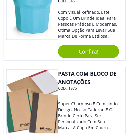
COD.:
346
Com Visual Refinado, Este
Copo É Um Brinde Ideal Para
Pessoas Práticas E Modernas.
Ótima Opção Para Levar Sua
Marca De Forma Estilosa,
Agregando Valor Para Sua
Empresa Em Eventos,
Confira!
Reuniões Corporativas Ou Até
Mesmo Para Presentear
Colaboradores.
PASTA COM BLOCO DE
ANOTAÇÕES
COD.:
1975
Super Charmoso E Com Lindo
Design, Nosso Caderno É O
Brinde Certo Para Ser
Personalizado Com Sua
Marca. A Capa Em Couro
Sintético É Resistente, E O