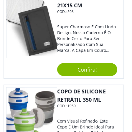
21X15 CM
COD.:
598
Super Charmoso E Com Lindo
Design, Nosso Caderno É O
Brinde Certo Para Ser
Personalizado Com Sua
Marca. A Capa Em Couro
Sintético É Resistente, E O
Elástico Permite Maior
Segurança Ao Carregá-Lo.
Confira!
Ofereça A Seus Clientes E
Colaboradores, Sem Dúvidas
Eles Irão Adorar.
COPO DE SILICONE
RETRÁTIL 350 ML
COD.:
1959
Com Visual Refinado, Este
Copo É Um Brinde Ideal Para