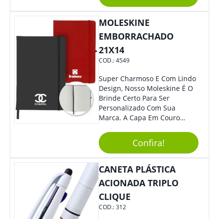
Praticidade À Eventos E Feiras
De Exposição.
MOLESKINE
EMBORRACHADO
21X14
COD.:
4549
Super Charmoso E Com Lindo
Design, Nosso Moleskine É O
Brinde Certo Para Ser
Personalizado Com Sua
Marca. A Capa Em Couro
Sintético É Resistente, E O
Elástico Permite Ter Maior
Confira!
Segurança Ao Carregá-Lo.
Ofereça A Seus Clientes E
Colaboradores, Sem Dúvidas
CANETA PLÁSTICA
Eles Irão Adorar.
ACIONADA TRIPLO
CLIQUE
COD.:
312