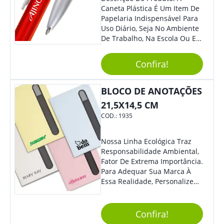
Caneta Plástica É Um Item De
Papelaria Indispensável Para
Uso Diário, Seja No Ambiente
De Trabalho, Na Escola Ou Em
Casa. Feita De Plástico
Resistente, Possui Tinta De
Confira!
Qualidade Que Garante Uma
Escrita Suave E Sem Borrões.
Benefícios: - Praticidade: Leve
BLOCO DE ANOTAÇÕES
E Compacta, Pode Ser
21,5X14,5 CM
Facilmente Transportada Em
COD.:
1935
Bolsas, Mochilas E Estojos. -
Durabilidade: Sua Estrutura
Resistente Garante Uma
Nossa Linha Ecológica Traz
Longa Vida Útil, Evitando
Responsabilidade Ambiental,
Quebra Ou Danos. - Escrita
Fator De Extrema Importância.
Precisa: A Ponta Fina Permite
Para Adequar Sua Marca À
Uma Escrita Uniforme E
Essa Realidade, Personalize
Legível Em Diversos Tipos De
Nosso Incrível Bloco De
Papel. Usos Sugeridos: -
Anotações Com Post-It E
Anotações: Ideal Para Fazer
Caneta. Elaborado A Partir De
Confira!
Anotações Rápidas Durante
Material Reciclado, O Brinde