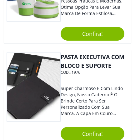
Pessoas Práticas E Modernas.
Ótima Opção Para Levar Sua
Marca De Forma Estilosa,
Agregando Valor Para Sua
Empresa Em Eventos,
Reuniões Corporativas Ou Até
Confira!
Mesmo Para Presentear
Colaboradores.
PASTA EXECUTIVA COM
BLOCO E SUPORTE
COD.:
1976
Super Charmoso E Com Lindo
Design, Nosso Caderno É O
Brinde Certo Para Ser
Personalizado Com Sua
Marca. A Capa Em Couro
Sintético É Resistente, E O
Elástico Permite Maior
Segurança Ao Carregá-Lo.
Confira!
Ofereça A Seus Clientes E