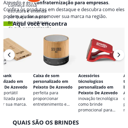
Azevedo e em
confraternização para empresas
.
Conheça nossa
Confira os produtos em destaque e descubra como eles
estrutura e entenda
podem ajudar a promover sua marca na região.
por que a Innovation
Brindes é muito mais
Aqui você encontra
do que personalização.
 bank
Caixa de som
Acessórios
Ac
nalizado em
personalizado em
técnologicos
ta
to De Azevedo
Peixoto De Azevedo
personalizado em
br
a portátil
perfeita para
Peixoto De Azevedo
A
nalizada para
proporcionar
inovação tecnológica
co
car sua marca.
entretenimento e
como brinde
pa
destacar sua marca em
promocional para
ma
qualquer ocasião.
eventos.
QUAIS SÃO OS BRINDES