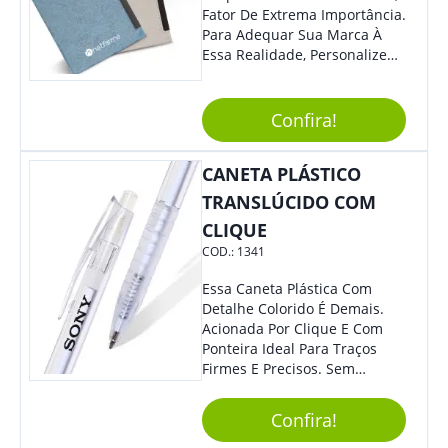
Fator De Extrema Importância.
Para Adequar Sua Marca À
Essa Realidade, Personalize
Nosso Incrível Bloco De
Anotações Com Post-It E
Caneta. Elaborado A Partir De
Confira!
Material Reciclado, O Brinde
Também É Prático, Tornando-
CANETA PLÁSTICO
Se Assim Excelente Para Uso
Cotidiano. Perfeito, Não É?!
TRANSLÚCIDO COM
CLIQUE
COD.:
1341
Essa Caneta Plástica Com
Detalhe Colorido É Demais.
Acionada Por Clique E Com
Ponteira Ideal Para Traços
Firmes E Precisos. Sem
Dúvidas É Um Excelente
Brinde Para Representar Sua
Confira!
Marca. Dimensões: 1.6 Cm X