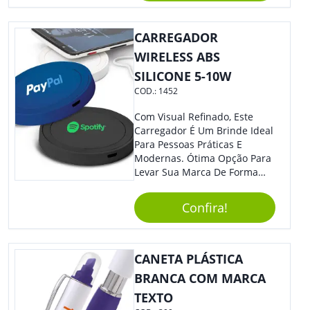
Muito Estilo, Agradando À
Todos.
CARREGADOR
WIRELESS ABS
SILICONE 5-10W
COD.:
1452
Com Visual Refinado, Este
Carregador É Um Brinde Ideal
Para Pessoas Práticas E
Modernas. Ótima Opção Para
Levar Sua Marca De Forma
Estilosa, Agregando Valor Para
Sua Empresa Em Eventos,
Confira!
Reuniões Corporativas Ou Até
Mesmo Para Presentear
Colaboradores E Parceiros De
Sua Empresa.
CANETA PLÁSTICA
BRANCA COM MARCA
TEXTO