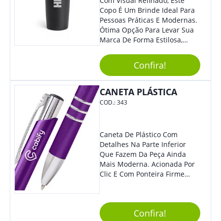
Com Visual Refinado, Este
Copo É Um Brinde Ideal Para
Pessoas Práticas E Modernas.
Ótima Opção Para Levar Sua
Marca De Forma Estilosa,
Agregando Valor Para Sua
Empresa Em Eventos,
Confira!
Reuniões Corporativas Ou Até
Mesmo Para Presentear
Colaboradores.
CANETA PLÁSTICA
COD.:
343
Caneta De Plástico Com
Detalhes Na Parte Inferior
Que Fazem Da Peça Ainda
Mais Moderna. Acionada Por
Clic E Com Ponteira Firme
Para Traços Precisos.
Confira!