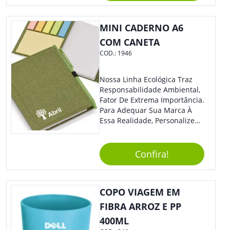
Colaboradores, Sem Dúvidas
Eles Irão Adorar.
MINI CADERNO A6
COM CANETA
COD.:
1946
Nossa Linha Ecológica Traz
Responsabilidade Ambiental,
Fator De Extrema Importância.
Para Adequar Sua Marca À
Essa Realidade, Personalize
Nosso Incrível Bloco De
Anotações Com Post-It E
Caneta. Elaborado A Partir De
Confira!
Material Reciclado, O Brinde
Também É Prático, Tornando-
Se Assim Excelente Para Uso
COPO VIAGEM EM
Cotidiano. Perfeito, Não É?!
FIBRA ARROZ E PP
400ML