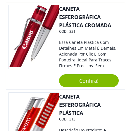
CANETA
ESFEROGRÁFICA
PLÁSTICA CROMADA
COD.:
321
Essa Caneta Plástica Com
Detalhes Em Metal É Demais.
Acionada Por Clic E Com
Ponteira .Ideal Para Traços
Firmes E Precisos. Sem
Dúvidas É Um Excelente
Brinde Para Representar Sua
Confira!
Marca.
CANETA
ESFEROGRÁFICA
PLÁSTICA
COD.:
313
Descrição Do Produto: A