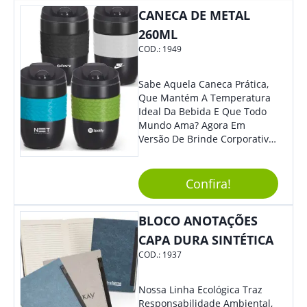
Colaboradores, Sem Dúvidas
CANECA DE METAL
Eles Irão Adorar.
260ML
COD.:
1949
Sabe Aquela Caneca Prática,
Que Mantém A Temperatura
Ideal Da Bebida E Que Todo
Mundo Ama? Agora Em
Versão De Brinde Corporativo
Para Que Você Possa Levar
Sua Marca Com Muito Estilo E
Acrescentar Ainda Mais
Confira!
Praticidade À Eventos E Feiras
De Exposição.
BLOCO ANOTAÇÕES
CAPA DURA SINTÉTICA
COD.:
1937
Nossa Linha Ecológica Traz
Responsabilidade Ambiental,