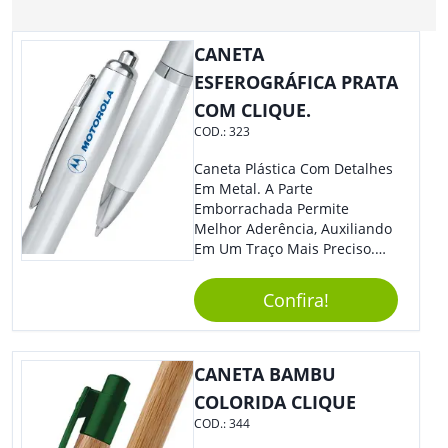
CANETA
ESFEROGRÁFICA PRATA
COM CLIQUE.
COD.:
323
Caneta Plástica Com Detalhes
Em Metal. A Parte
Emborrachada Permite
Melhor Aderência, Auxiliando
Em Um Traço Mais Preciso.
Versátil, Torna-Se Ideal Para
Todo Tipo De Evento E
Confira!
Público.
CANETA BAMBU
COLORIDA CLIQUE
COD.:
344