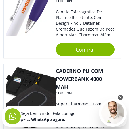
COD.:
309
Caneta Esferográfica De
Plástico Resistente, Com
Design Fino E Detalhes
Cromados Que Fazem Da Peça
Ainda Mais Charmosa. Além
Disso, É Super Prática Pois
Seu Acionamento É Por Giro.
Confira!
Perfeita Para Diversas
Ocasiões Do Dia A Dia.
CADERNO PU COM
POWERBANK 4000
MAH
COD.:
704
Super Charmoso E Com Lindo
Design, Nosso Caderno É O
Seja bem vindo! Fala comigo
Brinde Certo Para Ser
pelo,
WhatsApp agora.
Personalizado Com Sua
Marca. A Capa Em Couro