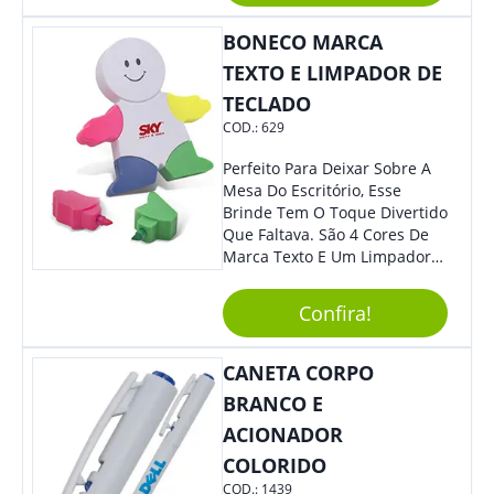
BONECO MARCA
TEXTO E LIMPADOR DE
TECLADO
COD.:
629
Perfeito Para Deixar Sobre A
Mesa Do Escritório, Esse
Brinde Tem O Toque Divertido
Que Faltava. São 4 Cores De
Marca Texto E Um Limpador
De Teclado Em Formato De
Boneco. Demais, Não É?
Confira!
Personalize Com Sua Marca.
Super Criativo, Seus Clientes E
Colaboradores Irão Adorar.
CANETA CORPO
BRANCO E
ACIONADOR
COLORIDO
COD.:
1439