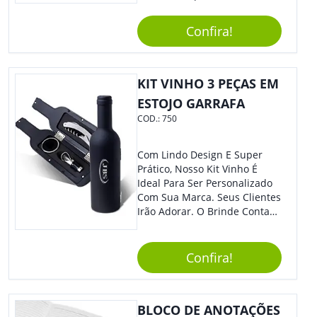
Sintético É Resistente, E O
Elástico Permite Maior
Confira!
Segurança Ao Carregá-Lo.
Ofereça A Seus Clientes E
Colaboradores, Sem Dúvidas
Eles Irão Adorar.
KIT VINHO 3 PEÇAS EM
ESTOJO GARRAFA
COD.:
750
Com Lindo Design E Super
Prático, Nosso Kit Vinho É
Ideal Para Ser Personalizado
Com Sua Marca. Seus Clientes
Irão Adorar. O Brinde Conta
Com 3 Peças Em Um Lindo
Estojo Emborrachado. Demais,
Não É?!
Confira!
BLOCO DE ANOTAÇÕES