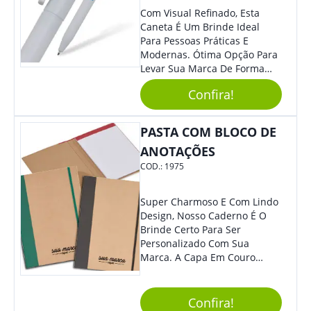
Com Visual Refinado, Esta
Caneta É Um Brinde Ideal
Para Pessoas Práticas E
Modernas. Ótima Opção Para
Levar Sua Marca De Forma
Estilosa, Agregando Valor Para
Confira!
Sua Empresa Em Eventos,
Reuniões Corporativas Ou Até
Mesmo Para Presentear
PASTA COM BLOCO DE
Colaboradores.
ANOTAÇÕES
COD.:
1975
Super Charmoso E Com Lindo
Design, Nosso Caderno É O
Brinde Certo Para Ser
Personalizado Com Sua
Marca. A Capa Em Couro
Sintético É Resistente, E O
Elástico Permite Maior
Segurança Ao Carregá-Lo.
Confira!