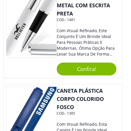
METAL COM ESCRITA
PRETA
COD.:
1481
Com Visual Refinado, Este
Conjunto É Um Brinde Ideal
Para Pessoas Práticas E
Modernas. Ótima Opção Para
Levar Sua Marca De Forma
Estilosa, Agregando Valor Para
Sua Empresa Em Eventos,
Confira!
Reuniões Corporativas Ou Até
Mesmo Para Presentear
Colaboradores E Parceiros De
Sua Empresa.
CANETA PLÁSTICA
CORPO COLORIDO
FOSCO
COD.:
1385
Com Visual Refinado, Esta
Caneta É Um Brinde Ideal