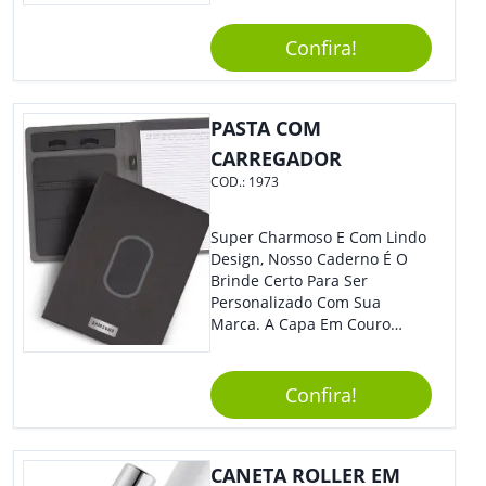
Elástico Permite Maior
Segurança Ao Carregá-Lo.
Confira!
Ofereça A Seus Clientes E
Colaboradores, Sem Dúvidas
Eles Irão Adorar.
PASTA COM
CARREGADOR
COD.:
1973
Super Charmoso E Com Lindo
Design, Nosso Caderno É O
Brinde Certo Para Ser
Personalizado Com Sua
Marca. A Capa Em Couro
Sintético É Resistente, E O
Elástico Permite Maior
Segurança Ao Carregá-Lo.
Confira!
Ofereça A Seus Clientes E
Colaboradores, Sem Dúvidas
Eles Irão Adorar.
CANETA ROLLER EM