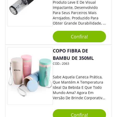
Produto Leve E De Visual
Impactante, Desenvolvido
Para Seus Parceiros Mais
Arrojados. Produzido Para
Obter Grande Durabilidade, É
Uma Ótima Opção Para Levar
Sua Marca De Forma Estilosa,
Confira!
Agregando Valor Para Sua
Empresa Em Eventos.
COPO FIBRA DE
BAMBU DE 350ML
COD.:
2063
Sabe Aquela Caneca Prática,
Que Mantém A Temperatura
Ideal Da Bebida E Que Todo
Mundo Ama? Agora Em
Versão De Brinde Corporativo
Para Que Você Possa Levar
Sua Marca Com Muito Estilo E
Acrescentar Ainda Mais
Confira!