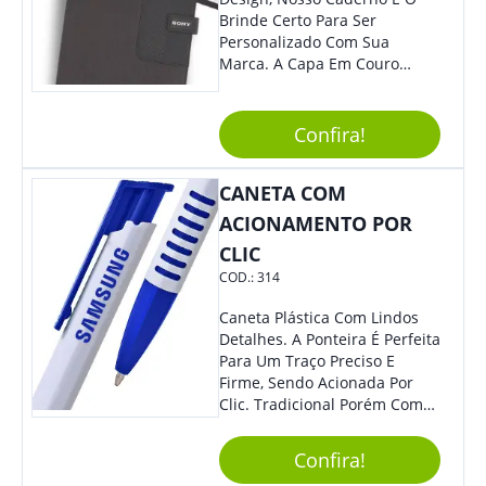
Brinde Certo Para Ser
Personalizado Com Sua
Marca. A Capa Em Couro
Sintético É Resistente, E O
Elástico Permite Maior
Segurança Ao Carregá-Lo.
Confira!
Ofereça A Seus Clientes E
Colaboradores, Sem Dúvidas
CANETA COM
Eles Irão Adorar.
ACIONAMENTO POR
CLIC
COD.:
314
Caneta Plástica Com Lindos
Detalhes. A Ponteira É Perfeita
Para Um Traço Preciso E
Firme, Sendo Acionada Por
Clic. Tradicional Porém Com
Design Minimalista Que Faz
Toda Diferença.
Confira!