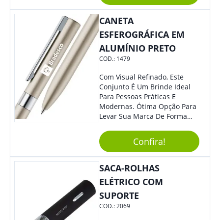
Ofereça A Seus Clientes E
Colaboradores, Sem Dúvidas
CANETA
Eles Irão Adorar.
ESFEROGRÁFICA EM
ALUMÍNIO PRETO
COD.:
1479
Com Visual Refinado, Este
Conjunto É Um Brinde Ideal
Para Pessoas Práticas E
Modernas. Ótima Opção Para
Levar Sua Marca De Forma
Estilosa, Agregando Valor Para
Sua Empresa Em Eventos,
Confira!
Reuniões Corporativas Ou Até
Mesmo Para Presentear
Colaboradores E Parceiros De
SACA-ROLHAS
Sua Empresa.
ELÉTRICO COM
SUPORTE
COD.:
2069