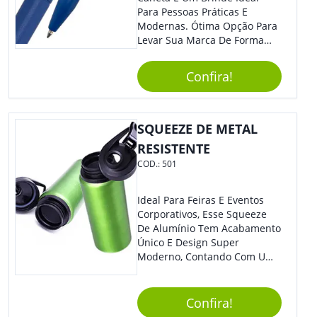
Para Pessoas Práticas E
Modernas. Ótima Opção Para
Levar Sua Marca De Forma
Estilosa, Agregando Valor Para
Sua Empresa Em Eventos,
Confira!
Reuniões Corporativas Ou Até
Mesmo Para Presentear
Colaboradores.
SQUEEZE DE METAL
RESISTENTE
COD.:
501
Ideal Para Feiras E Eventos
Corporativos, Esse Squeeze
De Alumínio Tem Acabamento
Único E Design Super
Moderno, Contando Com Uma
Tampa Plástica Que Não
Permite Vazamentos. Sem
Dúvidas É Um Brinde Prático
Confira!
Que Levará Sua Marca Com