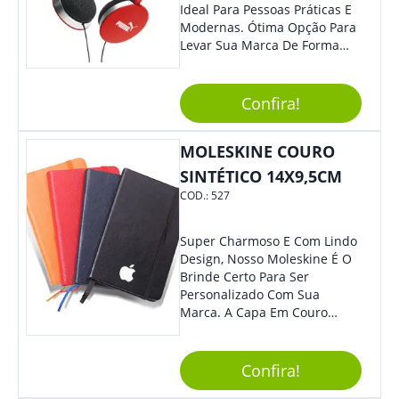
Ideal Para Pessoas Práticas E
Modernas. Ótima Opção Para
Levar Sua Marca De Forma
Estilosa, Agregando Valor Para
Sua Empresa Em Eventos,
Reuniões Corporativas Ou Até
Confira!
Mesmo Para Presentear
Colaboradores E Parceiros De
MOLESKINE COURO
Sua Empresa.
SINTÉTICO 14X9,5CM
COD.:
527
Super Charmoso E Com Lindo
Design, Nosso Moleskine É O
Brinde Certo Para Ser
Personalizado Com Sua
Marca. A Capa Em Couro
Sintético É Resistente, E O
Elástico Permite Maior
Segurança Ao Carregá-Lo.
Confira!
Ofereça A Seus Clientes E