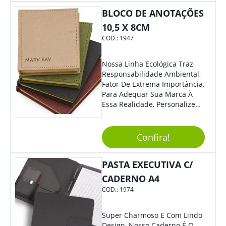
14 Cm X 1.6 Cm
BLOCO DE ANOTAÇÕES
10,5 X 8CM
COD.:
1947
Nossa Linha Ecológica Traz
Responsabilidade Ambiental,
Fator De Extrema Importância.
Para Adequar Sua Marca À
Essa Realidade, Personalize
Nosso Incrível Bloco De
Anotações Com Post-It E
Caneta. Elaborado A Partir De
Confira!
Material Reciclado, O Brinde
Também É Prático, Tornando-
PASTA EXECUTIVA C/
Se Assim Excelente Para Uso
Cotidiano. Perfeito, Não É?!
CADERNO A4
COD.:
1974
Super Charmoso E Com Lindo
Design, Nosso Caderno É O