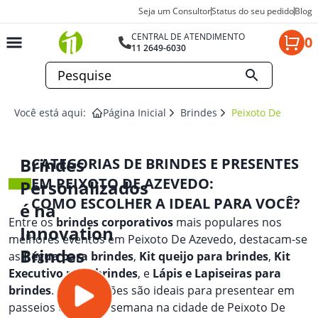
Seja um Consultor
Status do seu pedido
Blog
CENTRAL DE ATENDIMENTO
0
11 2649-6030
Você está aqui:
Página Inicial
Brindes
Peixoto De Azeve
Brindes
CATEGORIAS DE BRINDES E PRESENTES
EM PEIXOTO DE AZEVEDO:
Personalizados
COMO ESCOLHER A IDEAL PARA VOCÊ?
é na
Entre os
brindes corporativos
mais populares nos
Innovation
melhores eventos em Peixoto De Azevedo, destacam-se
Brindes
as
Régua para brindes
,
Kit queijo para brindes
,
Kit
Executivo para brindes
, e
Lápis e Lapiseiras para
brindes
. Essas opções são ideais para presentear em
passeios de fim de semana na cidade de Peixoto De