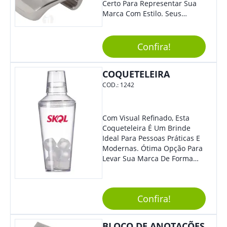
Certo Para Representar Sua
Marca Com Estilo. Seus
Clientes E Colaboradores Irão
Adorar.
Confira!
COQUETELEIRA
COD.:
1242
Com Visual Refinado, Esta
Coqueteleira É Um Brinde
Ideal Para Pessoas Práticas E
Modernas. Ótima Opção Para
Levar Sua Marca De Forma
Estilosa, Agregando Valor Para
Sua Empresa Em Eventos,
Reuniões Corporativas Ou Até
Confira!
Mesmo Para Presentear
Colaboradores E Parceiros De
Sua Empresa.
BLOCO DE ANOTAÇÕES