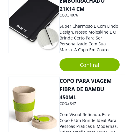
EMBORRACHADO
21X14 CM
COD.:
4076
Super Charmoso E Com Lindo
Design, Nosso Moleskine É O
Brinde Certo Para Ser
Personalizado Com Sua
Marca. A Capa Em Couro
Sintético É Resistente, O
Elástico Permite Maior
Confira!
Segurança Ao Carregá-Lo.
Ofereça A Seus Clientes E
Colaboradores, Sem Dúvidas
COPO PARA VIAGEM
Eles Irão Adorar.
FIBRA DE BAMBU
450ML
COD.:
347
Com Visual Refinado, Este
Copo É Um Brinde Ideal Para
Pessoas Práticas E Modernas.