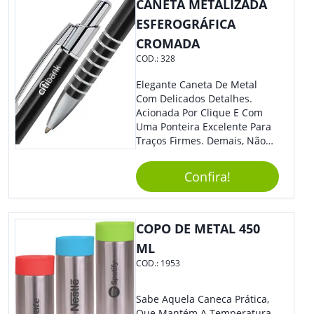
CANETA METALIZADA
ESFEROGRÁFICA
CROMADA
COD.:
328
Elegante Caneta De Metal
Com Delicados Detalhes.
Acionada Por Clique E Com
Uma Ponteira Excelente Para
Traços Firmes. Demais, Não
É?!
Confira!
COPO DE METAL 450
ML
COD.:
1953
Sabe Aquela Caneca Prática,
Que Mantém A Temperatura