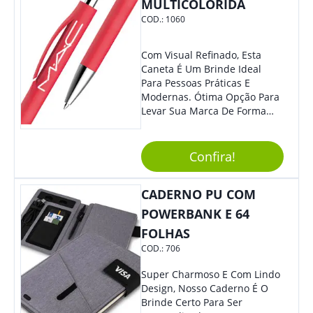
MULTICOLORIDA
COD.:
1060
Com Visual Refinado, Esta
Caneta É Um Brinde Ideal
Para Pessoas Práticas E
Modernas. Ótima Opção Para
Levar Sua Marca De Forma
Estilosa, Agregando Valor Para
Sua Empresa Em Eventos,
Reuniões Corporativas Ou Até
Confira!
Mesmo Para Presentear
Colaboradores E Parceiros De
CADERNO PU COM
Sua Empresa.
POWERBANK E 64
FOLHAS
COD.:
706
Super Charmoso E Com Lindo
Design, Nosso Caderno É O
Brinde Certo Para Ser