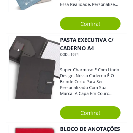
Essa Realidade, Personalize
Nosso Incrível Bloco De
Anotações Com Post-It E
Caneta. Elaborado A Partir De
Confira!
Material Reciclado, O Brinde
Também É Prático, Tornando-
PASTA EXECUTIVA C/
Se Assim Excelente Para Uso
Cotidiano. Perfeito, Não É?!
CADERNO A4
COD.:
1974
Super Charmoso E Com Lindo
Design, Nosso Caderno É O
Brinde Certo Para Ser
Personalizado Com Sua
Marca. A Capa Em Couro
Sintético É Resistente, E O
Elástico Permite Maior
Segurança Ao Carregá-Lo.
Confira!
Ofereça A Seus Clientes E
Colaboradores, Sem Dúvidas
BLOCO DE ANOTAÇÕES
Eles Irão Adorar.