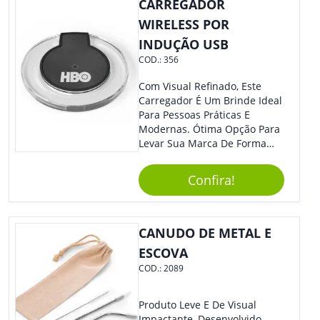
CARREGADOR
Dia A Dia. Personalize-O Com
Sua Marca E Tenha Ainda
WIRELESS POR
Mais Destaque Em Eventos E
INDUÇÃO USB
Feiras De Negócios.
COD.:
356
Com Visual Refinado, Este
Carregador É Um Brinde Ideal
Para Pessoas Práticas E
Modernas. Ótima Opção Para
Levar Sua Marca De Forma
Estilosa, Agregando Valor Para
Sua Empresa Em Eventos,
Confira!
Reuniões Corporativas Ou Até
Mesmo Para Presentear
Colaboradores E Parceiros De
Sua Empresa.
CANUDO DE METAL E
ESCOVA
COD.:
2089
Produto Leve E De Visual
Impactante, Desenvolvido