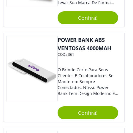
Levar Sua Marca De Forma
Estilosa, Agregando Valor Para
Sua Empresa Em Eventos,
Confira!
Reuniões Corporativas Ou Até
Mesmo Para Presentear
Colaboradores E Parceiros De
Sua Empresa.
POWER BANK ABS
VENTOSAS 4000MAH
COD.:
361
O Brinde Certo Para Seus
Clientes E Colaboradores Se
Manterem Sempre
Conectados. Nosso Power
Bank Tem Design Moderno E
Leve, Perfeito Para Carregar
Na Bolsa Ou Na Mochila.
Compatível Com Diversos
Confira!
Aparelhos, O Brinde É Super
Eficiente E Ágil, Ideal Para
Quem Busca Praticidade No