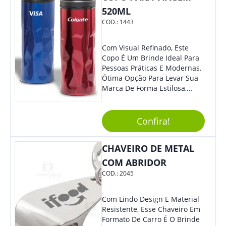
520ML
COD.:
1443
Com Visual Refinado, Este
Copo É Um Brinde Ideal Para
Pessoas Práticas E Modernas.
Ótima Opção Para Levar Sua
Marca De Forma Estilosa,
Agregando Valor Para Sua
Empresa Em Eventos,
Reuniões Corporativas Ou Até
Confira!
Mesmo Para Presentear
Colaboradores.
CHAVEIRO DE METAL
COM ABRIDOR
COD.:
2045
Com Lindo Design E Material
Resistente, Esse Chaveiro Em
Formato De Carro É O Brinde