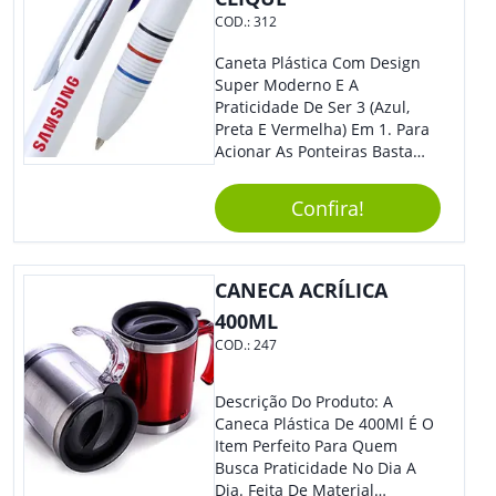
COD.:
312
Caneta Plástica Com Design
Super Moderno E A
Praticidade De Ser 3 (Azul,
Preta E Vermelha) Em 1. Para
Acionar As Ponteiras Basta
Arrastar A Cor Desejada Para
Baixo.
Confira!
CANECA ACRÍLICA
400ML
COD.:
247
Descrição Do Produto: A
Caneca Plástica De 400Ml É O
Item Perfeito Para Quem
Busca Praticidade No Dia A
Dia. Feita De Material