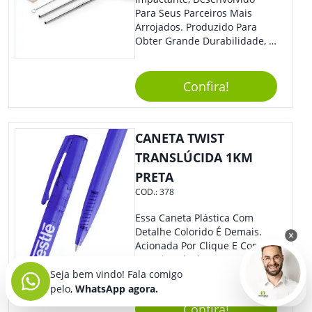
Para Seus Parceiros Mais
Arrojados. Produzido Para
Obter Grande Durabilidade, É
Uma Ótima Opção Para Levar
Sua Marca De Forma Estilosa,
Agregando Valor Para Sua
Confira!
Empresa Em Eventos.
CANETA TWIST
TRANSLÚCIDA 1KM
PRETA
COD.:
378
Essa Caneta Plástica Com
Detalhe Colorido É Demais.
Acionada Por Clique E Com
Ponteira Ideal Para Traços
Firmes E Precisos. Sem
Seja bem vindo! Fala comigo
Dúvidas É Um Excelente
pelo,
WhatsApp agora.
Brinde Para Representar Sua
Confira!