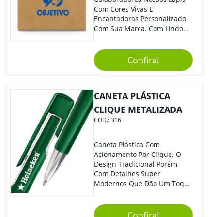
Com Cores Vivas E
Encantadoras Personalizado
Com Sua Marca. Com Lindo
Design, O Brinde É Versátil
Para Diversas Ocasiões.
Perfeito, Não É?!
Confira!
CANETA PLÁSTICA
CLIQUE METALIZADA
COD.:
316
Caneta Plástica Com
Acionamento Por Clique. O
Design Tradicional Porém
Com Detalhes Super
Modernos Que Dão Um Toque
De Charme Na Peça.
Confira!