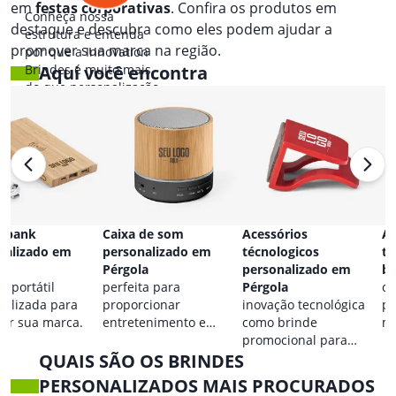
em
festas corporativas
. Confira os produtos em
Conheça nossa
destaque e descubra como eles podem ajudar a
estrutura e entenda
promover sua marca na região.
por que a Innovation
Brindes é muito mais
Aqui você encontra
do que personalização.
 bank
Caixa de som
Acessórios
Ac
nalizado em
personalizado em
técnologicos
ta
la
Pérgola
personalizado em
br
a portátil
perfeita para
Pérgola
co
nalizada para
proporcionar
inovação tecnológica
pa
car sua marca.
entretenimento e
como brinde
ma
destacar sua marca em
promocional para
QUAIS SÃO OS BRINDES
qualquer ocasião.
eventos.
PERSONALIZADOS MAIS PROCURADOS