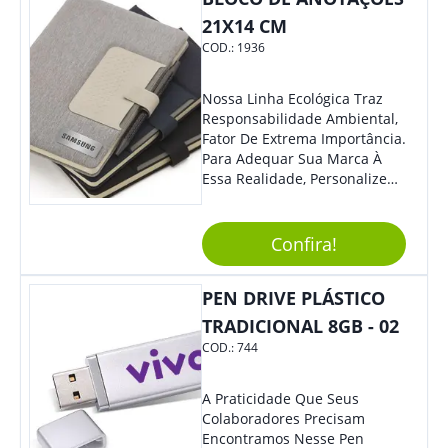
21X14 CM
COD.:
1936
Nossa Linha Ecológica Traz
Responsabilidade Ambiental,
Fator De Extrema Importância.
Para Adequar Sua Marca À
Essa Realidade, Personalize
Nosso Incrível Bloco De
Anotações Com Post-It E
Caneta. Elaborado A Partir De
Confira!
Material Reciclado, O Brinde
Também É Prático, Tornando-
PEN DRIVE PLÁSTICO
Se Assim Excelente Para Uso
Cotidiano. Perfeito, Não É?!
TRADICIONAL 8GB - 02
COD.:
744
A Praticidade Que Seus
Colaboradores Precisam
Encontramos Nesse Pen