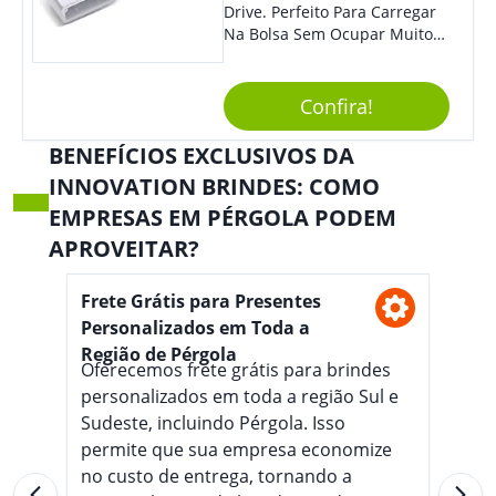
Drive. Perfeito Para Carregar
Na Bolsa Sem Ocupar Muito
Espaço E Carregar Para
Qualquer Lugar Todos Os
Arquivos Desejados. Ideal
Confira!
Para Oferecer Em Eventos E
Feiras De Exposições.
BENEFÍCIOS EXCLUSIVOS DA
INNOVATION BRINDES: COMO
EMPRESAS EM PÉRGOLA PODEM
APROVEITAR?
Frete Grátis para Presentes
Personalizados em Toda a
Região de Pérgola
Oferecemos frete grátis para brindes
personalizados em toda a região Sul e
Sudeste, incluindo Pérgola. Isso
permite que sua empresa economize
no custo de entrega, tornando a