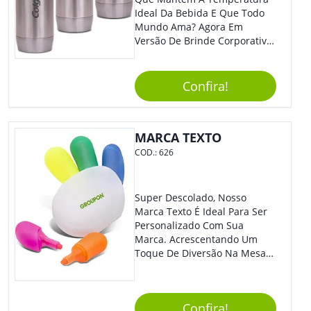
Ideal Da Bebida E Que Todo
Mundo Ama? Agora Em
Versão De Brinde Corporativo
Para Que Você Possa Levar
Sua Marca Com Muito Estilo E
Acrescentar Ainda Mais
Confira!
Praticidade À Eventos E Feiras
De Exposição.
MARCA TEXTO
COD.:
626
Super Descolado, Nosso
Marca Texto É Ideal Para Ser
Personalizado Com Sua
Marca. Acrescentando Um
Toque De Diversão Na Mesa
Do Escritório Ou De Estudo, O
Brinde Agradará Todos Os
Clientes E Colaboradores. O
Confira!
Grande Destaque De Eventos