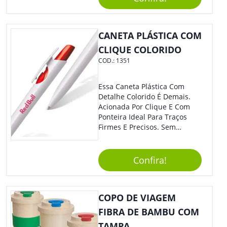
CANETA PLÁSTICA COM
CLIQUE COLORIDO
COD.:
1351
Essa Caneta Plástica Com
Detalhe Colorido É Demais.
Acionada Por Clique E Com
Ponteira Ideal Para Traços
Firmes E Precisos. Sem
Dúvidas É Um Excelente
Brinde Para Representar Sua
Marca. Dimensões: 1.6 Cm X
Confira!
13.7 Cm X 1.6 Cm
COPO DE VIAGEM
FIBRA DE BAMBU COM
TAMPA