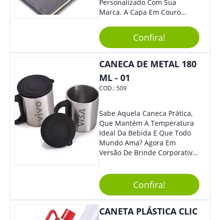
Personalizado Com Sua
Marca. A Capa Em Couro
Sintético É Resistente, E O
Elástico Permite Maior
Confira!
Segurança Ao Carregá-Lo.
Ofereça A Seus Clientes E
Colaboradores, Sem Dúvidas
CANECA DE METAL 180
Eles Irão Adorar.
ML - 01
COD.:
509
Sabe Aquela Caneca Prática,
Que Mantém A Temperatura
Ideal Da Bebida E Que Todo
Mundo Ama? Agora Em
Versão De Brinde Corporativo
Para Que Você Possa Levar
Sua Marca Com Muito Estilo E
Acrescentar Ainda Mais
Confira!
Praticidade À Eventos E Feiras
De Exposição.
CANETA PLÁSTICA CLIC