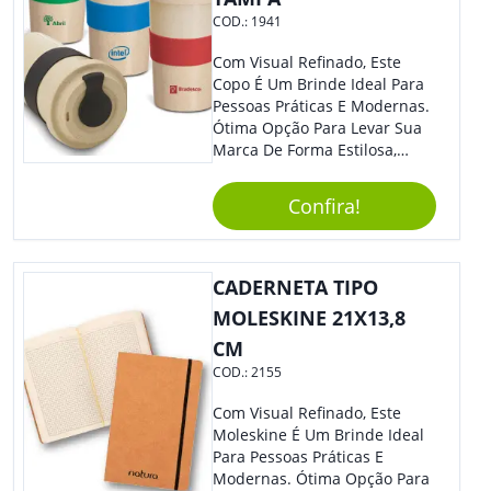
COD.:
1941
Com Visual Refinado, Este
Copo É Um Brinde Ideal Para
Pessoas Práticas E Modernas.
Ótima Opção Para Levar Sua
Marca De Forma Estilosa,
Agregando Valor Para Sua
Empresa Em Eventos,
Confira!
Reuniões Corporativas Ou Até
Mesmo Para Presentear
Colaboradores.
CADERNETA TIPO
MOLESKINE 21X13,8
CM
COD.:
2155
Com Visual Refinado, Este
Moleskine É Um Brinde Ideal
Para Pessoas Práticas E
Modernas. Ótima Opção Para