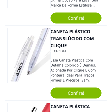
Ótima Opção Para Levar Sua
Marca De Forma Estilosa,
Agregando Valor Para Sua
Empresa Em Eventos,
Confira!
Reuniões Corporativas Ou Até
Mesmo Para Presentear
Colaboradores.
CANETA PLÁSTICO
TRANSLÚCIDO COM
CLIQUE
COD.:
1341
Essa Caneta Plástica Com
Detalhe Colorido É Demais.
Acionada Por Clique E Com
Ponteira Ideal Para Traços
Firmes E Precisos. Sem
Dúvidas É Um Excelente
Brinde Para Representar Sua
Confira!
Marca. Dimensões: 1.6 Cm X
14 Cm X 1.6 Cm
CANETA PLÁSTICA