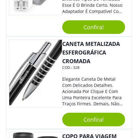
Esse É O Brinde Certo. Nosso
Adaptador É Compatível Com
Mais De 150 Padrões De
Diferentes Países E Com
Confira!
Todas As Tensões. Em
Tamanho Compacto, É
Perfeito Para Carregar Na
CANETA METALIZADA
Bolsa Ou Na Mochila. É A
ESFEROGRÁFICA
Praticidade Que Todos
CROMADA
Precisam Em Apenas Um
Item! Demais, Não É?!
COD.:
328
Personalize-O Com Sua Marca
E Ofereça A Seus Clientes E
Elegante Caneta De Metal
Colaboradores. Útil E
Com Delicados Detalhes.
Funcional, Com Certeza Todo
Acionada Por Clique E Com
Mundo Irá Amar.
Uma Ponteira Excelente Para
Traços Firmes. Demais, Não
É?!
Confira!
COPO PARA VIAGEM