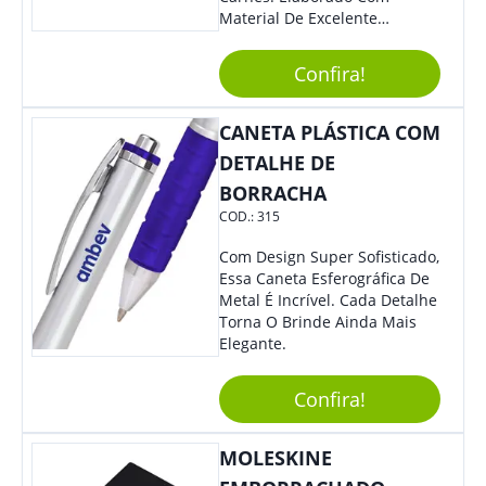
Material De Excelente
Qualidade E Design
Tradicional, Sem Dúvidas É O
Confira!
Brinde Certo Para Todos Os
Públicos. Personalize-O Com
Sua Marca. Seus Clientes E
CANETA PLÁSTICA COM
Colaboradores Com Certeza
DETALHE DE
Irão Adorar.
BORRACHA
COD.:
315
Com Design Super Sofisticado,
Essa Caneta Esferográfica De
Metal É Incrível. Cada Detalhe
Torna O Brinde Ainda Mais
Elegante.
Confira!
MOLESKINE