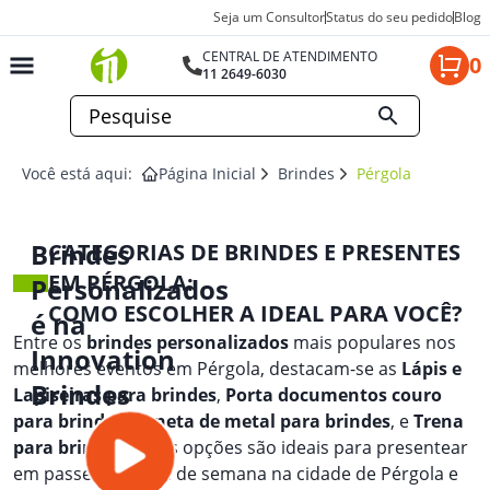
Seja um Consultor
Status do seu pedido
Blog
CENTRAL DE ATENDIMENTO
0
11 2649-6030
Você está aqui:
Página Inicial
Brindes
Pérgola
Brindes
CATEGORIAS DE BRINDES E PRESENTES
EM PÉRGOLA:
Personalizados
COMO ESCOLHER A IDEAL PARA VOCÊ?
é na
Entre os
brindes personalizados
mais populares nos
Innovation
melhores eventos em Pérgola, destacam-se as
Lápis e
Brindes
Lapiseiras para brindes
,
Porta documentos couro
para brindes
,
Caneta de metal para brindes
, e
Trena
para brindes
. Essas opções são ideais para presentear
em passeios de fim de semana na cidade de Pérgola e