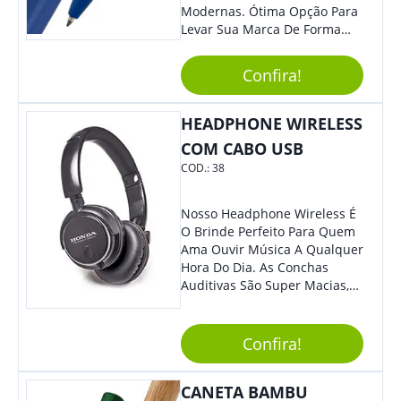
Modernas. Ótima Opção Para
Levar Sua Marca De Forma
Estilosa, Agregando Valor Para
Sua Empresa Em Eventos,
Confira!
Reuniões Corporativas Ou Até
Mesmo Para Presentear
Colaboradores.
HEADPHONE WIRELESS
COM CABO USB
COD.:
38
Nosso Headphone Wireless É
O Brinde Perfeito Para Quem
Ama Ouvir Música A Qualquer
Hora Do Dia. As Conchas
Auditivas São Super Macias,
Proporcionando Assim Maior
Conforto Ao Utilizá-Lo. Com
Entrada Para Mini Sd Cartão
Confira!
De Memória, Bateria Interna
Recarregável E Botões De
CANETA BAMBU
Volume, Avanço, Retrocesso E