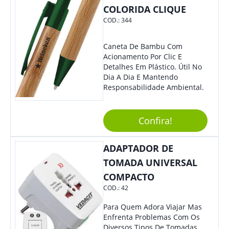
Para Atender Ligações, O
COLORIDA CLIQUE
Brinde Ainda É Compatível
COD.:
344
Com Diversos Aparelhos.
Demais, Não É?! O Design
Moderno Acrescenta Ainda
Caneta De Bambu Com
Mais Charme, O Que
Acionamento Por Clic E
Certamente Agregará Grande
Detalhes Em Plástico. Útil No
Destaque À Sua Marca.
Dia A Dia E Mantendo
Responsabilidade Ambiental.
Confira!
ADAPTADOR DE
TOMADA UNIVERSAL
COMPACTO
COD.:
42
Para Quem Adora Viajar Mas
Enfrenta Problemas Com Os
Diversos Tipos De Tomadas,