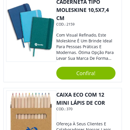
CADERNETA TIPO
Acampamentos. Adquira Já A
Sua Caneca Plástica De 400Ml
MOLESKINE 10,5X7,4
E Tenha Sempre Uma Opção
CM
Prática E Funcional Para Suas
COD.:
2159
Bebidas Favoritas!
Com Visual Refinado, Este
Moleskine É Um Brinde Ideal
Para Pessoas Práticas E
Modernas. Ótima Opção Para
Levar Sua Marca De Forma
Estilosa, Agregando Valor Para
Sua Empresa Em Eventos,
Confira!
Reuniões Corporativas Ou Até
Mesmo Para Presentear
Colaboradores E Parceiros De
Sua Empresa.
CAIXA ECO COM 12
MINI LÁPIS DE COR
COD.:
370
Ofereça À Seus Clientes E
Colaboradores Nossos Lapis