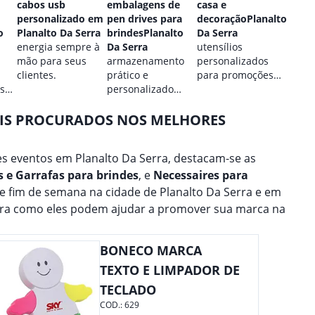
cabos usb
embalagens de
casa e
perso
personalizado em
pen drives para
decoraçãoPlanalto
Plana
o
Planalto Da Serra
brindesPlanalto
Da Serra
estilo
energia sempre à
Da Serra
utensílios
perso
mão para seus
armazenamento
personalizados
para 
clientes.
prático e
para promoções
marca
 sua
personalizado
culinárias.
para seus dados.
AIS PROCURADOS NOS MELHORES
s eventos em Planalto Da Serra, destacam-se as
 e Garrafas para brindes
, e
Necessaires para
de fim de semana na cidade de Planalto Da Serra e em
bra como eles podem ajudar a promover sua marca na
BONECO MARCA
TEXTO E LIMPADOR DE
TECLADO
COD.:
629