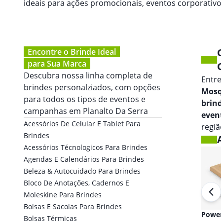
ideais para ações promocionais, eventos corporati
Encontre o Brinde Ideal
para Sua Marca
Descubra nossa linha completa de
Entr
brindes personalziados, com opções
Mosq
para todos os tipos de eventos e
brin
campanhas em
Planalto Da Serra
even
Acessórios De Celular E Tablet Para
regiã
Brindes
Acessórios Técnologicos Para Brindes
Agendas E Calendários Para Brindes
Beleza & Autocuidado Para Brindes
Bloco De Anotações, Cadernos E
Moleskine Para Brindes
Bolsas E Sacolas Para Brindes
Fones de ouvido
Powe
Bolsas Térmicas