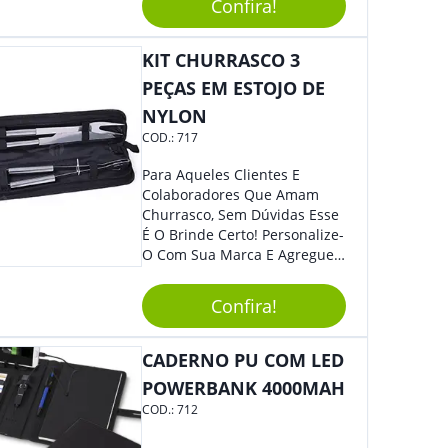
Dúvidas É Um Brinde Prático
Confira!
Que Levará Sua Marca Com
Muito Estilo, Agradando À
KIT CHURRASCO 3
Todos.
PEÇAS EM ESTOJO DE
NYLON
COD.:
717
Para Aqueles Clientes E
Colaboradores Que Amam
Churrasco, Sem Dúvidas Esse
É O Brinde Certo! Personalize-
O Com Sua Marca E Agregue
Ainda Mais Visibilidade. O Kit
É Composto Por 3 Peças Para
Confira!
O Auxílio No Preparo De
Carnes, Em Um Lindo Estojo. É
A Garantia De Sucesso Para
CADERNO PU COM LED
Sua Empresa Em Feiras E
POWERBANK 4000MAH
Eventos Corporativos.
COD.:
712