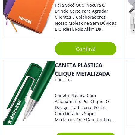
Para Você Que Procura O
Brinde Certo Para Agradar
Clientes E Colaboradores,
Nosso Moleskine Sem Dúvidas
É O Ideal, Pois Além Da
Praticidade, Pode Ser
Utilizado Em Diversos
Momentos Do Dia.
Confira!
Personalize-O Com Sua Marca
E Tenha Ainda Mais Destaque
CANETA PLÁSTICA
Em Feiras De Exposições E
Eventos Corporativos.
CLIQUE METALIZADA
COD.:
316
Caneta Plástica Com
Acionamento Por Clique. O
Design Tradicional Porém
Com Detalhes Super
Modernos Que Dão Um Toque
De Charme Na Peça.