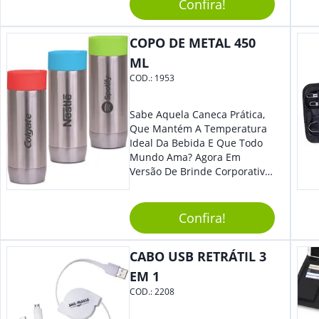
Reuniões Corporativas Ou Até
Confira!
Mesmo Para Presentear
Colaboradores E Parceiros De
COPO DE METAL 450
Sua Empresa.
ML
COD.:
1953
Sabe Aquela Caneca Prática,
Que Mantém A Temperatura
Ideal Da Bebida E Que Todo
Mundo Ama? Agora Em
Versão De Brinde Corporativo
Para Que Você Possa Levar
Sua Marca Com Muito Estilo E
Acrescentar Ainda Mais
Confira!
Praticidade À Eventos E Feiras
De Exposição.
CABO USB RETRÁTIL 3
EM 1
COD.:
2208