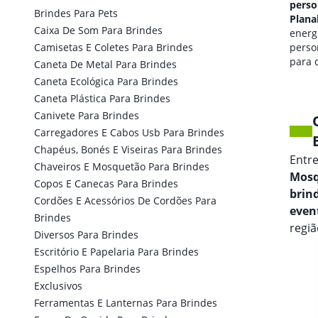
personalizado em
perso
Brindes Para Pets
Planalto Da Serra
Plana
Caixa De Som Para Brindes
qualidade de som
energi
Camisetas E Coletes Para Brindes
personalizada
perso
para seus eventos.
para 
Caneta De Metal Para Brindes
marca
Caneta Ecológica Para Brindes
Caneta Plástica Para Brindes
Canivete Para Brindes
Carregadores E Cabos Usb Para Brindes
Chapéus, Bonés E Viseiras Para Brindes
Entr
Chaveiros E Mosquetão Para Brindes
Mosq
Copos E Canecas Para Brindes
brin
Cordões E Acessórios De Cordões Para
even
Brindes
regiã
Diversos Para Brindes
Escritório E Papelaria Para Brindes
Espelhos Para Brindes
Exclusivos
Ferramentas E Lanternas Para Brindes