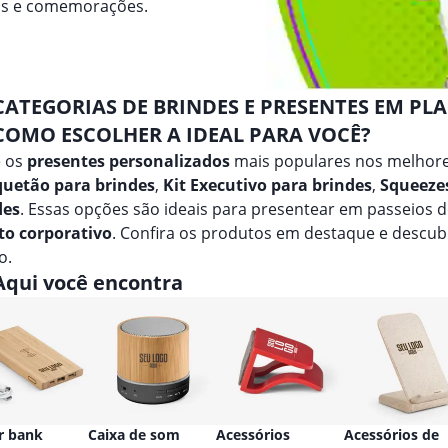
vos e comemorações.
CATEGORIAS DE BRINDES E PRESENTES EM PL
COMO ESCOLHER A IDEAL PARA VOCÊ?
e os
presentes personalizados
mais populares nos melhore
uetão para brindes
,
Kit Executivo para brindes
,
Squeezes
des
. Essas opções são ideais para presentear em passeios 
to corporativo
. Confira os produtos em destaque e descu
o.
Aqui você encontra
r bank
Caixa de som
Acessórios
Acessórios de