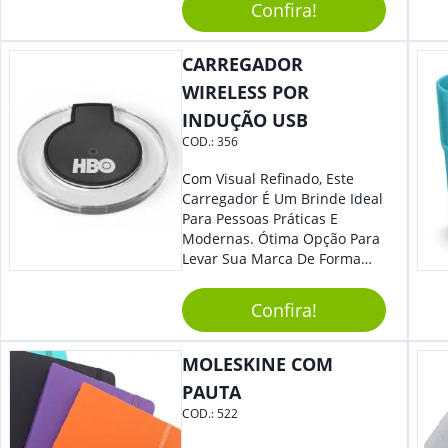
Confira!
Desenho Indicativo De
Abertura E Fechamento Da
Tampa; Botões Para Extração
CARREGADOR
E Remoção De Rolhas E Parte
WIRELESS POR
Inferior Com Anel Cortador De
INDUÇÃO USB
Lacre (Removível).
COD.:
356
Com Visual Refinado, Este
Carregador É Um Brinde Ideal
Para Pessoas Práticas E
Modernas. Ótima Opção Para
Levar Sua Marca De Forma
Estilosa, Agregando Valor Para
Sua Empresa Em Eventos,
Confira!
Reuniões Corporativas Ou Até
Mesmo Para Presentear
Colaboradores E Parceiros De
MOLESKINE COM
Sua Empresa.
PAUTA
COD.:
522