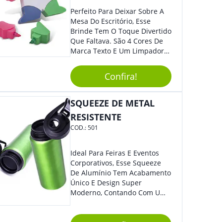
Perfeito Para Deixar Sobre A
Mesa Do Escritório, Esse
Brinde Tem O Toque Divertido
Que Faltava. São 4 Cores De
Marca Texto E Um Limpador
De Teclado Em Formato De
Boneco. Demais, Não É?
Confira!
Personalize Com Sua Marca.
Super Criativo, Seus Clientes E
Colaboradores Irão Adorar.
SQUEEZE DE METAL
RESISTENTE
COD.:
501
Ideal Para Feiras E Eventos
Corporativos, Esse Squeeze
De Alumínio Tem Acabamento
Único E Design Super
Moderno, Contando Com Uma
Tampa Plástica Que Não
Permite Vazamentos. Sem