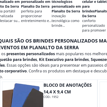
nalizado em
personalizado em
técnologicos
celular e tablet
lto Da Serra
Planalto Da Serra
personalizado em
para
a portátil
perfeita para
Planalto Da Serra
brindesPlanalt
nalizada
proporcionar
inovação
Da Serra
destacar sua
entretenimento e
tecnológica como
conforto
.
destacar sua
brinde
personalizado
marca em
promocional para
para promover
qualquer ocasião.
eventos.
marca.
QUAIS SÃO OS BRINDES PERSONALIZADOS M
EVENTOS EM PLANALTO DA SERRA
e os
presentes personalizados
mais populares nos melhore
uetão para brindes
,
Kit Executivo para brindes
,
Squeezes
des
. Essas opções são ideais para presentear em passeios 
to corporativo
. Confira os produtos em destaque e descu
o.
BLOCO DE ANOTAÇÕES
14,4 X 9,4 CM
COD.:
1952