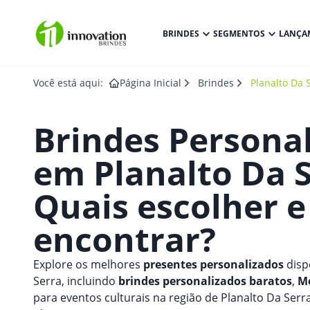
BRINDES
SEGMENTOS
LANÇA
Você está aqui:
Página Inicial
Brindes
Planalto Da 
Brindes Persona
em
Planalto Da 
Quais escolher 
encontrar?
Explore os melhores
presentes personalizados
disp
Serra, incluindo
brindes personalizados baratos
,
Mo
para eventos culturais na região de Planalto Da Ser