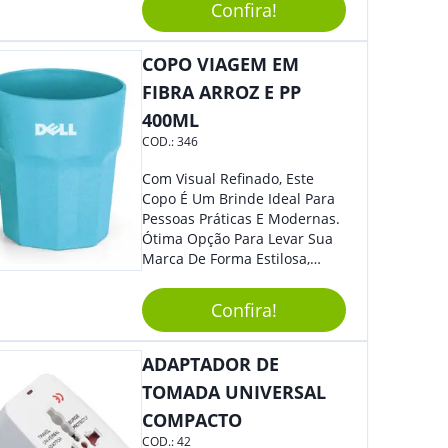
Perca Essa Chance E Ofereça
Confira!
A Seus Clientes E
Colaboradores.
COPO VIAGEM EM
FIBRA ARROZ E PP
400ML
COD.:
346
Com Visual Refinado, Este
Copo É Um Brinde Ideal Para
Pessoas Práticas E Modernas.
Ótima Opção Para Levar Sua
Marca De Forma Estilosa,
Agregando Valor Para Sua
Empresa Em Eventos,
Confira!
Reuniões Corporativas Ou Até
Mesmo Para Presentear
Colaboradores.
ADAPTADOR DE
TOMADA UNIVERSAL
COMPACTO
COD.:
42