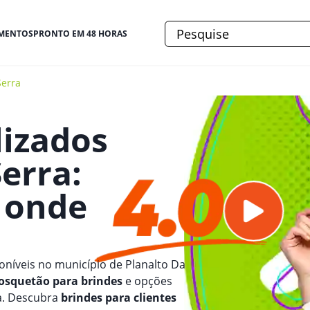
MENTOS
PRONTO EM 48 HORAS
Serra
lizados
Serra
:
e onde
oníveis no município de Planalto Da
squetão para brindes
e opções
ra. Descubra
brindes para clientes