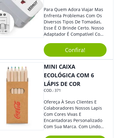
Para Quem Adora Viajar Mas
Enfrenta Problemas Com Os
Diversos Tipos De Tomadas,
Esse É O Brinde Certo. Nosso
Adaptador É Compatível Com
Mais De 150 Padrões De
Diferentes Países E Com
Confira!
Todas As Tensões. Em
Tamanho Compacto, É
Perfeito Para Carregar Na
MINI CAIXA
Bolsa Ou Na Mochila. É A
ECOLÓGICA COM 6
Praticidade Que Todos
LÁPIS DE COR
Precisam Em Apenas Um
Item! Demais, Não É?!
COD.:
371
Personalize-O Com Sua Marca
E Ofereça A Seus Clientes E
Ofereça À Seus Clientes E
Colaboradores. Útil E
Colaboradores Nossos Lapis
Funcional, Com Certeza Todo
Com Cores Vivas E
Mundo Irá Amar.
Encantadoras Personalizado
Com Sua Marca. Com Lindo
Design, O Brinde É Versátil