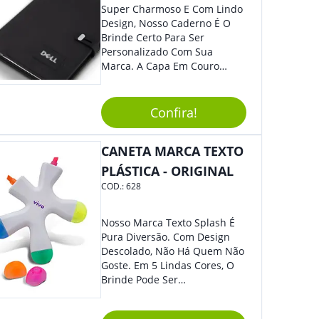
Super Charmoso E Com Lindo
Design, Nosso Caderno É O
Brinde Certo Para Ser
Personalizado Com Sua
Marca. A Capa Em Couro
Sintético É Resistente, E O
Elástico Permite Maior
Segurança Ao Carregá-Lo.
Confira!
Ofereça A Seus Clientes E
Colaboradores, Sem Dúvidas
CANETA MARCA TEXTO
Eles Irão Adorar.
PLÁSTICA - ORIGINAL
COD.:
628
Nosso Marca Texto Splash É
Pura Diversão. Com Design
Descolado, Não Há Quem Não
Goste. Em 5 Lindas Cores, O
Brinde Pode Ser
Personalizado Com Sua
Marca, Demais, Não É? Não