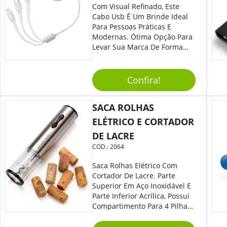
Com Visual Refinado, Este
Cabo Usb É Um Brinde Ideal
Para Pessoas Práticas E
Modernas. Ótima Opção Para
Levar Sua Marca De Forma
Estilosa, Agregando Valor Para
Sua Empresa Em Eventos,
Reuniões Corporativas Ou Até
Confira!
Mesmo Para Presentear
Colaboradores E Parceiros De
SACA ROLHAS
Sua Empresa.
ELÉTRICO E CORTADOR
DE LACRE
COD.:
2064
Saca Rolhas Elétrico Com
Cortador De Lacre. Parte
Superior Em Aço Inoxidável E
Parte Inferior Acrílica, Possui
Compartimento Para 4 Pilhas
Aa Na Parte Superior (Não
Acompanha Pilhas) – Contém