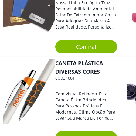
Nossa Linha Ecológica Traz
Responsabilidade Ambiental,
Fator De Extrema Importância.
Para Adequar Sua Marca À
Essa Realidade, Personalize
Nosso Incrível Bloco De
Anotações Com Post-It E
Caneta. Elaborado A Partir De
Confira!
Material Reciclado, O Brinde
Também É Prático, Tornando-
CANETA PLÁSTICA
Se Assim Excelente Para Uso
Cotidiano. Perfeito, Não É?!
DIVERSAS CORES
COD.:
1064
Com Visual Refinado, Esta
Caneta É Um Brinde Ideal
Para Pessoas Práticas E
Modernas. Ótima Opção Para
Levar Sua Marca De Forma
Estilosa, Agregando Valor Para
Sua Empresa Em Eventos,