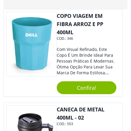
COPO VIAGEM EM
FIBRA ARROZ E PP
400ML
COD.:
346
Com Visual Refinado, Este
Copo É Um Brinde Ideal Para
Pessoas Práticas E Modernas.
Ótima Opção Para Levar Sua
Marca De Forma Estilosa,
Agregando Valor Para Sua
Empresa Em Eventos,
Confira!
Reuniões Corporativas Ou Até
Mesmo Para Presentear
Colaboradores.
CANECA DE METAL
400ML - 02
COD.:
503