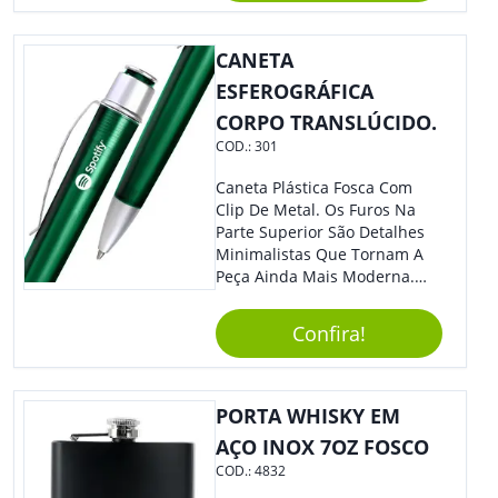
CANETA
ESFEROGRÁFICA
CORPO TRANSLÚCIDO.
COD.:
301
Caneta Plástica Fosca Com
Clip De Metal. Os Furos Na
Parte Superior São Detalhes
Minimalistas Que Tornam A
Peça Ainda Mais Moderna.
Ideal Para Diversas Ocasiões
Em Que Deseja Presentear
Confira!
Seus Convidados E Clientes.
Acionamento Por Clic.
PORTA WHISKY EM
AÇO INOX 7OZ FOSCO
COD.:
4832