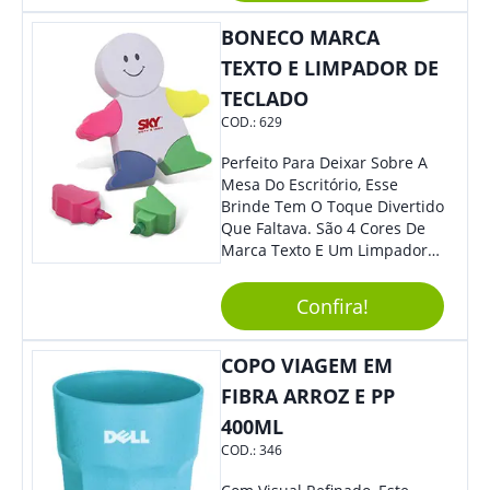
BONECO MARCA
TEXTO E LIMPADOR DE
TECLADO
COD.:
629
Perfeito Para Deixar Sobre A
Mesa Do Escritório, Esse
Brinde Tem O Toque Divertido
Que Faltava. São 4 Cores De
Marca Texto E Um Limpador
De Teclado Em Formato De
Boneco. Demais, Não É?
Confira!
Personalize Com Sua Marca.
Super Criativo, Seus Clientes E
Colaboradores Irão Adorar.
COPO VIAGEM EM
FIBRA ARROZ E PP
400ML
COD.:
346