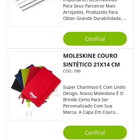
Para Seus Parceiros Mais
Arrojados. Produzido Para
Obter Grande Durabilidade, É
Uma Ótima Opção Para Levar
Sua Marca De Forma Estilosa,
Agregando Valor Para Sua
Confira!
Empresa Em Eventos.
MOLESKINE COURO
SINTÉTICO 21X14 CM
COD.:
590
Super Charmoso E Com Lindo
Design, Nosso Moleskine É O
Brinde Certo Para Ser
Personalizado Com Sua
Marca. A Capa Em Couro
Sintético É Resistente, E O
Elástico Permite Maior
Segurança Ao Carregá-Lo.
Confira!
Ofereça A Seus Clientes E