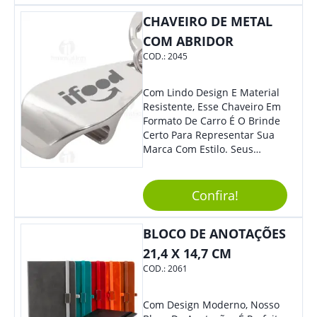
Colaboradores, Sem Dúvidas
CHAVEIRO DE METAL
Eles Irão Adorar.
COM ABRIDOR
COD.:
2045
Com Lindo Design E Material
Resistente, Esse Chaveiro Em
Formato De Carro É O Brinde
Certo Para Representar Sua
Marca Com Estilo. Seus
Clientes E Colaboradores Irão
Adorar.
Confira!
BLOCO DE ANOTAÇÕES
21,4 X 14,7 CM
COD.:
2061
Com Design Moderno, Nosso