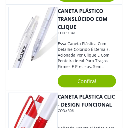
Colaboradores, Sem Dúvidas
CANETA PLÁSTICO
Eles Irão Adorar.
TRANSLÚCIDO COM
CLIQUE
COD.:
1341
Essa Caneta Plástica Com
Detalhe Colorido É Demais.
Acionada Por Clique E Com
Ponteira Ideal Para Traços
Firmes E Precisos. Sem
Dúvidas É Um Excelente
Brinde Para Representar Sua
Confira!
Marca. Dimensões: 1.6 Cm X
14 Cm X 1.6 Cm
CANETA PLÁSTICA CLIC
- DESIGN FUNCIONAL
COD.:
306