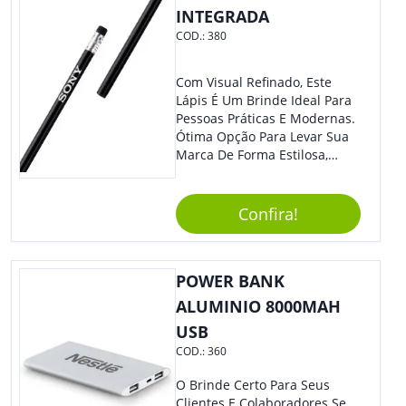
INTEGRADA
COD.:
380
Com Visual Refinado, Este
Lápis É Um Brinde Ideal Para
Pessoas Práticas E Modernas.
Ótima Opção Para Levar Sua
Marca De Forma Estilosa,
Agregando Valor Para Sua
Empresa Em Eventos,
Reuniões Corporativas Ou Até
Confira!
Mesmo Para Presentear
Colaboradores E Parceiros De
Sua Empresa.
POWER BANK
ALUMINIO 8000MAH
USB
COD.:
360
O Brinde Certo Para Seus
Clientes E Colaboradores Se