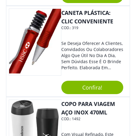
Para Oferecer Em Eventos E
Feiras De Exposições.
CANETA PLÁSTICA:
CLIC CONVENIENTE
COD.:
319
Se Deseja Oferecer A Clientes,
Convidados Ou Colaboradores
Algo Que Útil No Dia A Dia,
Sem Dúvidas Esse É O Brinde
Perfeito. Elaborada Em
Plástico Fosco E Resistente E
Com Detalhes Em Metal, Essa
Incrível Caneta Esferográfica É
Confira!
Acionada Na Por Clic Na Parte
Superior.
COPO PARA VIAGEM
AÇO INOX 470ML
COD.:
1492
Com Visual Refinado, Este