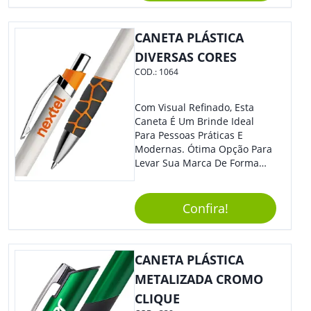
CANETA PLÁSTICA
DIVERSAS CORES
COD.:
1064
Com Visual Refinado, Esta
Caneta É Um Brinde Ideal
Para Pessoas Práticas E
Modernas. Ótima Opção Para
Levar Sua Marca De Forma
Estilosa, Agregando Valor Para
Sua Empresa Em Eventos,
Reuniões Corporativas Ou Até
Confira!
Mesmo Para Presentear
Colaboradores E Parceiros De
Sua Empresa.
CANETA PLÁSTICA
METALIZADA CROMO
CLIQUE