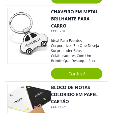
Perfeito, Não É?!
CHAVEIRO EM METAL
BRILHANTE PARA
CARRO
COD.:
238
Ideal Para Eventos
Corporativos Em Que Deseja
Surpreender Seus
Colaboradores Com Um
Brinde Que Destaque Sua
Marca, Esse Chaveiro Em
Formato De Carro É Ideal!
Confira!
Elaborado Com Metal,
Material Resistente E Durável,
O Item Conta Também Com
BLOCO DE NOTAS
Lindo Design.
COLORIDO EM PAPEL
CARTÃO
COD.:
1921