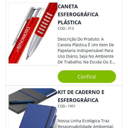
Colaboradores, Sem Dúvidas
CANETA
Eles Irão Adorar.
ESFEROGRÁFICA
PLÁSTICA
COD.:
313
Descrição Do Produto: A
Caneta Plástica É Um Item De
Papelaria Indispensável Para
Uso Diário, Seja No Ambiente
De Trabalho, Na Escola Ou Em
Casa. Feita De Plástico
Resistente, Possui Tinta De
Confira!
Qualidade Que Garante Uma
Escrita Suave E Sem Borrões.
Benefícios: - Praticidade: Leve
KIT DE CADERNO E
E Compacta, Pode Ser
ESFEROGRÁFICA
Facilmente Transportada Em
COD.:
1951
Bolsas, Mochilas E Estojos. -
Durabilidade: Sua Estrutura
Resistente Garante Uma
Nossa Linha Ecológica Traz
Longa Vida Útil, Evitando
Responsabilidade Ambiental,