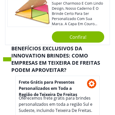
Super Charmoso E Com Lindo
Design, Nosso Caderno É O
Brinde Certo Para Ser
Personalizado Com Sua
Marca. A Capa Em Couro
Sintético É Resistente, E O
Elástico Permite Maior
Confira!
Segurança Ao Carregá-Lo.
Ofereça A Seus Clientes E
BENEFÍCIOS EXCLUSIVOS DA
Colaboradores, Sem Dúvidas
INNOVATION BRINDES: COMO
Eles Irão Adorar.
EMPRESAS EM TEIXEIRA DE FREITAS
PODEM APROVEITAR?
Frete Grátis para Presentes
Personalizados em Toda a
Região de Teixeira De Freitas
Oferecemos frete grátis para brindes
personalizados em toda a região Sul e
Sudeste, incluindo Teixeira De Freitas.