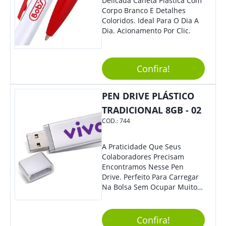
Delicada Caneta Plástica Com
Corpo Branco E Detalhes
Coloridos. Ideal Para O Dia A
Dia. Acionamento Por Clic.
Confira!
PEN DRIVE PLÁSTICO
TRADICIONAL 8GB - 02
COD.:
744
A Praticidade Que Seus
Colaboradores Precisam
Encontramos Nesse Pen
Drive. Perfeito Para Carregar
Na Bolsa Sem Ocupar Muito
Espaço E Carregar Para
Qualquer Lugar Todos Os
Arquivos Desejados. Ideal
Confira!