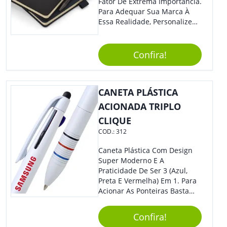
Fator De Extrema Importância.
Para Adequar Sua Marca À
Essa Realidade, Personalize
Nosso Incrível Bloco De
Anotações Com Post-It E
Caneta. Elaborado A Partir De
Confira!
Material Reciclado, O Brinde
Também É Prático, Tornando-
Se Assim Excelente Para Uso
CANETA PLÁSTICA
Cotidiano. Perfeito, Não É?!
ACIONADA TRIPLO
CLIQUE
COD.:
312
Caneta Plástica Com Design
Super Moderno E A
Praticidade De Ser 3 (Azul,
Preta E Vermelha) Em 1. Para
Acionar As Ponteiras Basta
Arrastar A Cor Desejada Para
Baixo.
Confira!