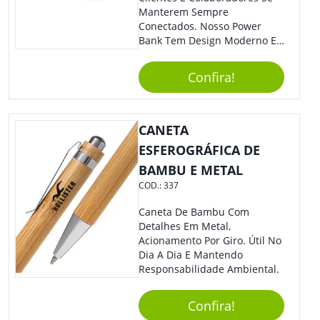
Manterem Sempre
Conectados. Nosso Power
Bank Tem Design Moderno E
Leve, Perfeito Para Carregar
Na Bolsa Ou Na Mochila.
Confira!
Compatível Com Diversos
Aparelhos, O Brinde É Super
Eficiente E Ágil, Ideal Para
Quem Busca Praticidade No
CANETA
Dia A Dia. Personalize-O Com
ESFEROGRÁFICA DE
Sua Marca E Tenha Ainda
BAMBU E METAL
Mais Destaque Em Eventos E
Feiras De Negócios.
COD.:
337
Caneta De Bambu Com
Detalhes Em Metal,
Acionamento Por Giro. Útil No
Dia A Dia E Mantendo
Responsabilidade Ambiental.
Confira!