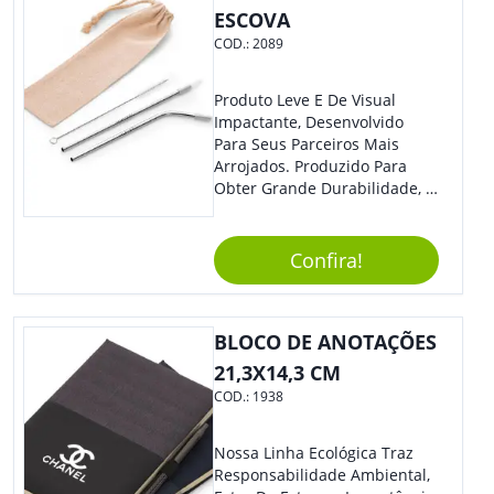
ESCOVA
COD.:
2089
Produto Leve E De Visual
Impactante, Desenvolvido
Para Seus Parceiros Mais
Arrojados. Produzido Para
Obter Grande Durabilidade, É
Uma Ótima Opção Para Levar
Sua Marca De Forma Estilosa,
Agregando Valor Para Sua
Confira!
Empresa Em Eventos.
BLOCO DE ANOTAÇÕES
21,3X14,3 CM
COD.:
1938
Nossa Linha Ecológica Traz
Responsabilidade Ambiental,