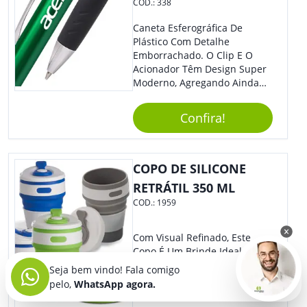
COD.:
338
Caneta Esferográfica De
Plástico Com Detalhe
Emborrachado. O Clip E O
Acionador Têm Design Super
Moderno, Agregando Ainda
Mais Destaque Para Sua
Marca.
Confira!
COPO DE SILICONE
RETRÁTIL 350 ML
COD.:
1959
Com Visual Refinado, Este
Copo É Um Brinde Ideal Para
Pessoas Práticas E Modernas.
Seja bem vindo! Fala comigo
Ótima Opção Para Levar Sua
pelo,
WhatsApp agora.
Marca De Forma Estilosa,
Agregando Valor Para Sua