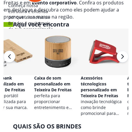
Freitas e em
evento corporativo
. Confira os produtos
Conheça nossa
em destaque e descubra como eles podem ajudar a
estrutura e entenda
promover sua marca na região.
por que a Innovation
Brindes é muito mais
Aqui você encontra
do que personalização.
 bank
Caixa de som
Acessórios
Ac
nalizado em
personalizado em
técnologicos
ta
ra De Freitas
Teixeira De Freitas
personalizado em
br
a portátil
perfeita para
Teixeira De Freitas
Fr
nalizada para
proporcionar
inovação tecnológica
co
car sua marca.
entretenimento e
como brinde
pa
destacar sua marca em
promocional para
ma
qualquer ocasião.
eventos.
QUAIS SÃO OS BRINDES