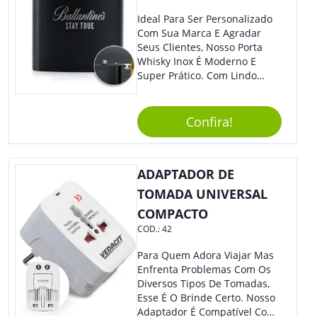
Ideal Para Ser Personalizado
Com Sua Marca E Agradar
Seus Clientes, Nosso Porta
Whisky Inox É Moderno E
Super Prático. Com Lindo
Design, O Brinde Será O
Grande Diferencial Em
Eventos E Feiras Corporativas.
Confira!
ADAPTADOR DE
TOMADA UNIVERSAL
COMPACTO
COD.:
42
Para Quem Adora Viajar Mas
Enfrenta Problemas Com Os
Diversos Tipos De Tomadas,
Esse É O Brinde Certo. Nosso
Adaptador É Compatível Com