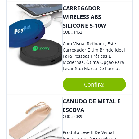
Empresa Em Eventos.
CARREGADOR
WIRELESS ABS
SILICONE 5-10W
COD.:
1452
Com Visual Refinado, Este
Carregador É Um Brinde Ideal
Para Pessoas Práticas E
Modernas. Ótima Opção Para
Levar Sua Marca De Forma
Estilosa, Agregando Valor Para
Sua Empresa Em Eventos,
Confira!
Reuniões Corporativas Ou Até
Mesmo Para Presentear
Colaboradores E Parceiros De
CANUDO DE METAL E
Sua Empresa.
ESCOVA
COD.:
2089
Produto Leve E De Visual
Impactante, Desenvolvido