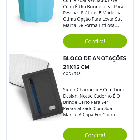
Com Visual Refinado, Este
Copo É Um Brinde Ideal Para
Pessoas Práticas E Modernas.
Ótima Opção Para Levar Sua
Marca De Forma Estilosa,
Agregando Valor Para Sua
Empresa Em Eventos,
Confira!
Reuniões Corporativas Ou Até
Mesmo Para Presentear
Colaboradores.
BLOCO DE ANOTAÇÕES
21X15 CM
COD.:
598
Super Charmoso E Com Lindo
Design, Nosso Caderno É O
Brinde Certo Para Ser
Personalizado Com Sua
Marca. A Capa Em Couro
Sintético É Resistente, E O
Elástico Permite Maior
Segurança Ao Carregá-Lo.
Confira!
Ofereça A Seus Clientes E