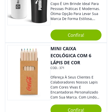
Copo É Um Brinde Ideal Para
Pessoas Práticas E Modernas.
Ótima Opção Para Levar Sua
Marca De Forma Estilosa,
Agregando Valor Para Sua
Empresa Em Eventos,
Reuniões Corporativas Ou Até
Confira!
Mesmo Para Presentear
Colaboradores.
MINI CAIXA
ECOLÓGICA COM 6
LÁPIS DE COR
COD.:
371
Ofereça À Seus Clientes E
Colaboradores Nossos Lapis
Com Cores Vivas E
Encantadoras Personalizado
Com Sua Marca. Com Lindo
Design, O Brinde É Versátil
Para Diversas Ocasiões.
Confira!