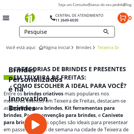
Seja um Consultor
Status do seu pedido
Blog
CENTRAL DE ATENDIMENTO
0
11 2649-6030
Você está aqui:
Página Inicial
Brindes
Teixeira De Freita
Brindes
CATEGORIAS DE BRINDES E PRESENTES
EM TEIXEIRA DE FREITAS:
Personalizados
COMO ESCOLHER A IDEAL PARA VOCÊ?
é na
Entre os
brindes criativos
mais populares nos
Innovation
melhores eventos em Teixeira de Freitas, destacam-se
Brindes
as
Espelhos para brindes
,
Kit ferramentas para
brindes
,
Pasta convenção para brindes
, e
Canivete
para brindes
. Essas opções são ideais para presentear
em passeios de fim de semana na cidade de Teixeira de