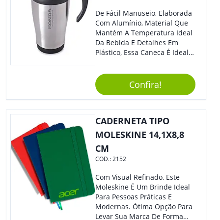
De Fácil Manuseio, Elaborada
Com Alumínio, Material Que
Mantém A Temperatura Ideal
Da Bebida E Detalhes Em
Plástico, Essa Caneca É Ideal
Para Levar Sua Marca Com
Estilo E Surpreender À Todos.
Versátil, O Brinde Se Adequa
Confira!
À Feiras, Eventos E Até Mesmo
Datas Especiais.
CADERNETA TIPO
MOLESKINE 14,1X8,8
CM
COD.:
2152
Com Visual Refinado, Este
Moleskine É Um Brinde Ideal
Para Pessoas Práticas E
Modernas. Ótima Opção Para
Levar Sua Marca De Forma