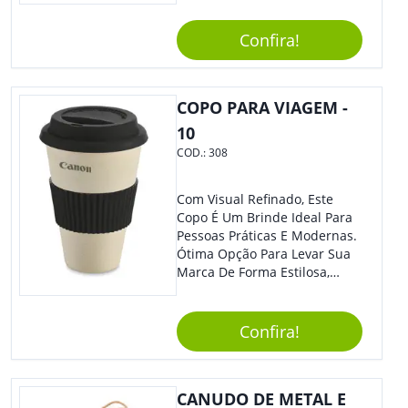
Estilosa, Agregando Valor Para
Sua Empresa Em Eventos,
Confira!
Reuniões Corporativas Ou Até
Mesmo Para Presentear
Colaboradores E Parceiros De
Sua Empresa.
COPO PARA VIAGEM -
10
COD.:
308
Com Visual Refinado, Este
Copo É Um Brinde Ideal Para
Pessoas Práticas E Modernas.
Ótima Opção Para Levar Sua
Marca De Forma Estilosa,
Agregando Valor Para Sua
Empresa Em Eventos,
Reuniões Corporativas Ou Até
Confira!
Mesmo Para Presentear
Colaboradores.
CANUDO DE METAL E