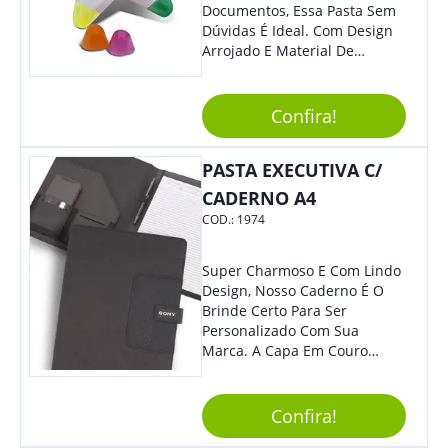
Documentos, Essa Pasta Sem
Dúvidas É Ideal. Com Design
Arrojado E Material De
Qualidade, O Brinde É Super
Prático E Agradará Todos Os
Seus Clientes. Leve Sua Marca
Confira!
À Eventos E Feiras
Corporativas Em Um Item
PASTA EXECUTIVA C/
Moderno E Util.
CADERNO A4
COD.:
1974
Super Charmoso E Com Lindo
Design, Nosso Caderno É O
Brinde Certo Para Ser
Personalizado Com Sua
Marca. A Capa Em Couro
Sintético É Resistente, E O
Elástico Permite Maior
Segurança Ao Carregá-Lo.
Confira!
Ofereça A Seus Clientes E