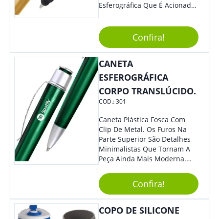
Esferográfica Que É Acionada
Por Clique. Design Tradicional
Com Elegância E
Modernidade Na Medida
Confira!
Exata.
CANETA
ESFEROGRÁFICA
CORPO TRANSLÚCIDO.
COD.:
301
Caneta Plástica Fosca Com
Clip De Metal. Os Furos Na
Parte Superior São Detalhes
Minimalistas Que Tornam A
Peça Ainda Mais Moderna.
Ideal Para Diversas Ocasiões
Em Que Deseja Presentear
Confira!
Seus Convidados E Clientes.
Acionamento Por Clic.
COPO DE SILICONE