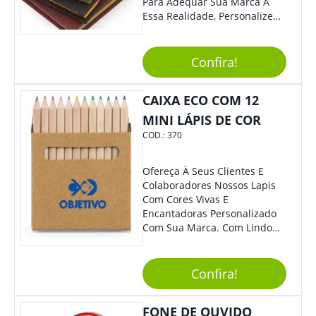
Para Adequar Sua Marca À
Essa Realidade, Personalize
Nosso Incrível Bloco De
Anotações Com Post-It E
Caneta. Elaborado A Partir De
Confira!
Material Reciclado, O Brinde
Também É Prático, Tornando-
CAIXA ECO COM 12
Se Assim Excelente Para Uso
Cotidiano. Perfeito, Não É?!
MINI LÁPIS DE COR
COD.:
370
Ofereça À Seus Clientes E
Colaboradores Nossos Lapis
Com Cores Vivas E
Encantadoras Personalizado
Com Sua Marca. Com Lindo
Design, O Brinde É Versátil
Para Diversas Ocasiões.
Perfeito, Não É?!
Confira!
FONE DE OUVIDO