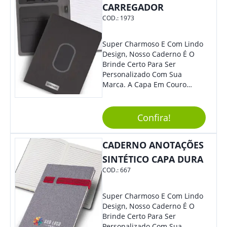
CARREGADOR
COD.:
1973
Super Charmoso E Com Lindo
Design, Nosso Caderno É O
Brinde Certo Para Ser
Personalizado Com Sua
Marca. A Capa Em Couro
Sintético É Resistente, E O
Elástico Permite Maior
Segurança Ao Carregá-Lo.
Confira!
Ofereça A Seus Clientes E
Colaboradores, Sem Dúvidas
CADERNO ANOTAÇÕES
Eles Irão Adorar.
SINTÉTICO CAPA DURA
COD.:
667
Super Charmoso E Com Lindo
Design, Nosso Caderno É O
Brinde Certo Para Ser
Personalizado Com Sua