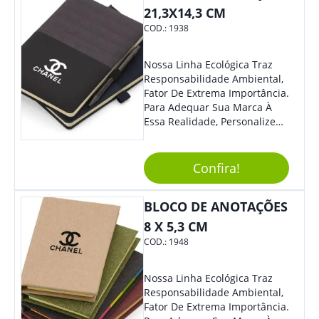
E Remoção De Rolhas E Parte
21,3X14,3 CM
Inferior Com Anel Cortador De
COD.:
1938
Lacre (Removível).
Nossa Linha Ecológica Traz
Responsabilidade Ambiental,
Fator De Extrema Importância.
Para Adequar Sua Marca À
Essa Realidade, Personalize
Nosso Incrível Bloco De
Anotações Com Post-It E
Caneta. Elaborado A Partir De
Confira!
Material Reciclado, O Brinde
Também É Prático, Tornando-
BLOCO DE ANOTAÇÕES
Se Assim Excelente Para Uso
Cotidiano. Perfeito, Não É?!
8 X 5,3 CM
COD.:
1948
Nossa Linha Ecológica Traz
Responsabilidade Ambiental,
Fator De Extrema Importância.