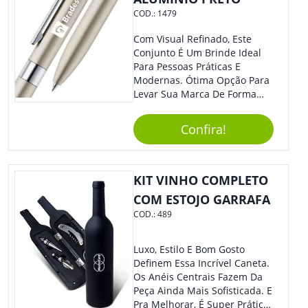
COD.:
1479
Com Visual Refinado, Este
Conjunto É Um Brinde Ideal
Para Pessoas Práticas E
Modernas. Ótima Opção Para
Levar Sua Marca De Forma
Estilosa, Agregando Valor Para
Sua Empresa Em Eventos,
Confira!
Reuniões Corporativas Ou Até
Mesmo Para Presentear
Colaboradores E Parceiros De
Sua Empresa.
KIT VINHO COMPLETO
COM ESTOJO GARRAFA
COD.:
489
Luxo, Estilo E Bom Gosto
Definem Essa Incrível Caneta.
Os Anéis Centrais Fazem Da
Peça Ainda Mais Sofisticada. E
Pra Melhorar, É Super Prática