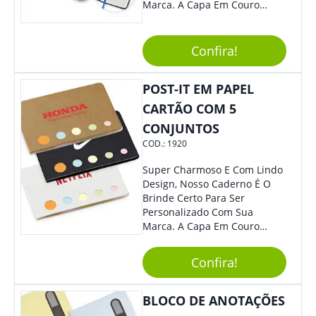
Marca. A Capa Em Couro
Sintético É Resistente, E O
Elástico Permite Maior
Segurança Ao Carregá-Lo.
Confira!
Ofereça A Seus Clientes E
Colaboradores, Sem Dúvidas
POST-IT EM PAPEL
Eles Irão Adorar.
CARTÃO COM 5
CONJUNTOS
COD.:
1920
Super Charmoso E Com Lindo
Design, Nosso Caderno É O
Brinde Certo Para Ser
Personalizado Com Sua
Marca. A Capa Em Couro
Sintético É Resistente, E O
Elástico Permite Maior
Confira!
Segurança Ao Carregá-Lo.
Ofereça A Seus Clientes E
Colaboradores, Sem Dúvidas
BLOCO DE ANOTAÇÕES
Eles Irão Adorar.