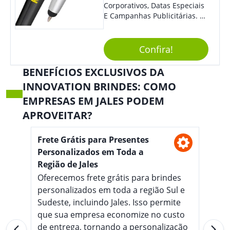
Corporativos, Datas Especiais
E Campanhas Publicitárias. O
Design Minimalista É De
Impressionar. O Acionamento
Da Função Esferográfica É
Confira!
Feito Por Clic.
BENEFÍCIOS EXCLUSIVOS DA
INNOVATION BRINDES: COMO
EMPRESAS EM JALES PODEM
APROVEITAR?
Frete Grátis para Presentes
Personalizados em Toda a
Região de Jales
Oferecemos frete grátis para brindes
personalizados em toda a região Sul e
Sudeste, incluindo Jales. Isso permite
que sua empresa economize no custo
de entrega, tornando a personalização