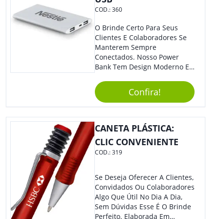
COD.:
360
O Brinde Certo Para Seus
Clientes E Colaboradores Se
Manterem Sempre
Conectados. Nosso Power
Bank Tem Design Moderno E
Leve, Perfeito Para Carregar
Na Bolsa Ou Na Mochila.
Confira!
Compatível Com Diversos
Aparelhos, O Brinde É Super
Eficiente E Ágil, Ideal Para
Quem Busca Praticidade No
CANETA PLÁSTICA:
Dia A Dia. Personalize-O Com
CLIC CONVENIENTE
Sua Marca E Tenha Ainda
COD.:
319
Mais Destaque Em Eventos E
Feiras De Negócios.
Se Deseja Oferecer A Clientes,
Convidados Ou Colaboradores
Algo Que Útil No Dia A Dia,
Sem Dúvidas Esse É O Brinde
Perfeito. Elaborada Em