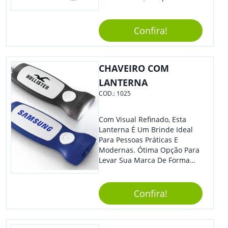
Com Sistema De Acionamento
Por Giro. É De Impressionar!
Confira!
CHAVEIRO COM
LANTERNA
COD.:
1025
Com Visual Refinado, Esta
Lanterna É Um Brinde Ideal
Para Pessoas Práticas E
Modernas. Ótima Opção Para
Levar Sua Marca De Forma
Estilosa, Agregando Valor Para
Sua Empresa Em Eventos,
Reuniões Corporativas Ou Até
Confira!
Mesmo Para Presentear
Colaboradores E Parceiros De
Sua Empresa.