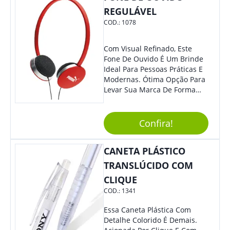
REGULÁVEL
COD.:
1078
Com Visual Refinado, Este
Fone De Ouvido É Um Brinde
Ideal Para Pessoas Práticas E
Modernas. Ótima Opção Para
Levar Sua Marca De Forma
Estilosa, Agregando Valor Para
Sua Empresa Em Eventos,
Reuniões Corporativas Ou Até
Confira!
Mesmo Para Presentear
Colaboradores E Parceiros De
CANETA PLÁSTICO
Sua Empresa.
TRANSLÚCIDO COM
CLIQUE
COD.:
1341
Essa Caneta Plástica Com
Detalhe Colorido É Demais.