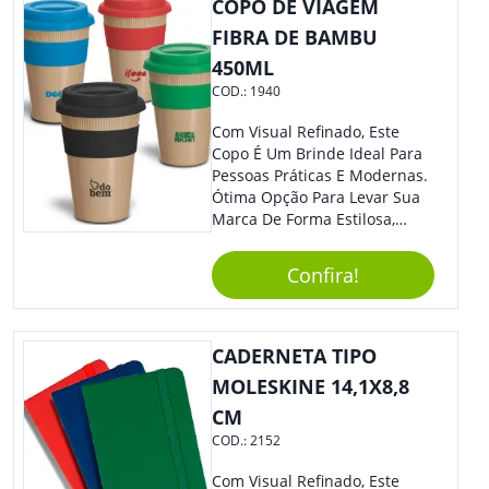
COPO DE VIAGEM
FIBRA DE BAMBU
450ML
COD.:
1940
Com Visual Refinado, Este
Copo É Um Brinde Ideal Para
Pessoas Práticas E Modernas.
Ótima Opção Para Levar Sua
Marca De Forma Estilosa,
Agregando Valor Para Sua
Empresa Em Eventos,
Confira!
Reuniões Corporativas Ou Até
Mesmo Para Presentear
Colaboradores.
CADERNETA TIPO
MOLESKINE 14,1X8,8
CM
COD.:
2152
Com Visual Refinado, Este