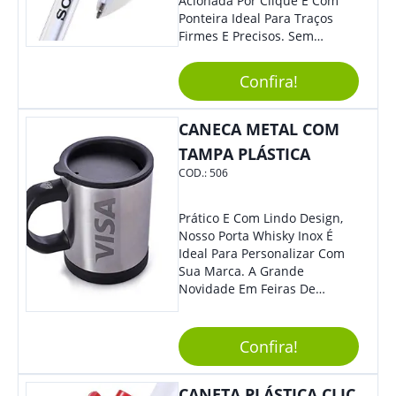
Acionada Por Clique E Com
Ponteira Ideal Para Traços
Firmes E Precisos. Sem
Dúvidas É Um Excelente
Brinde Para Representar Sua
Confira!
Marca. Dimensões: 1.6 Cm X
14 Cm X 1.6 Cm
CANECA METAL COM
TAMPA PLÁSTICA
COD.:
506
Prático E Com Lindo Design,
Nosso Porta Whisky Inox É
Ideal Para Personalizar Com
Sua Marca. A Grande
Novidade Em Feiras De
Exposições E Eventos
Corporativos Será Esse
Incrível Brinde, Trazendo
Confira!
Ainda Mais Destaque Para
Sua Empresa.
CANETA PLÁSTICA CLIC