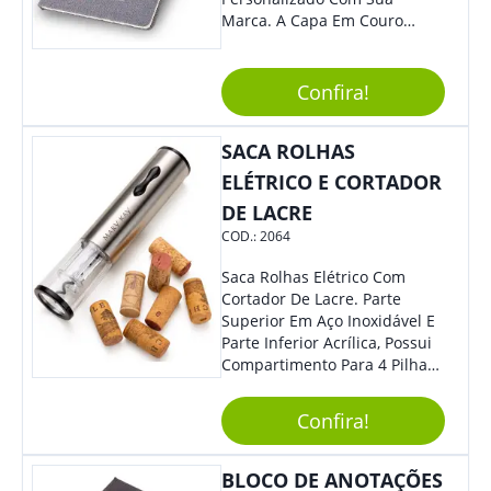
Marca. A Capa Em Couro
Sintético É Resistente, E O
Elástico Permite Maior
Segurança Ao Carregá-Lo.
Confira!
Ofereça A Seus Clientes E
Colaboradores, Sem Dúvidas
SACA ROLHAS
Eles Irão Adorar.
ELÉTRICO E CORTADOR
DE LACRE
COD.:
2064
Saca Rolhas Elétrico Com
Cortador De Lacre. Parte
Superior Em Aço Inoxidável E
Parte Inferior Acrílica, Possui
Compartimento Para 4 Pilhas
Aa Na Parte Superior (Não
Acompanha Pilhas) – Contém
Confira!
Desenho Indicativo De
Abertura E Fechamento Da
Tampa; Botões Para Extração
BLOCO DE ANOTAÇÕES