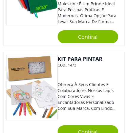
Moleskine É Um Brinde Ideal
Para Pessoas Práticas E
Modernas. Ótima Opção Para
Levar Sua Marca De Forma
Estilosa, Agregando Valor Para
Sua Empresa Em Eventos,
Confira!
Reuniões Corporativas Ou Até
Mesmo Para Presentear
Colaboradores E Parceiros De
Sua Empresa.
KIT PARA PINTAR
COD.:
1473
Ofereça À Seus Clientes E
Colaboradores Nossos Lapis
Com Cores Vivas E
Encantadoras Personalizado
Com Sua Marca. Com Lindo
Design, O Brinde É Versátil
Para Diversas Ocasiões.
Perfeito, Não É?!
Confira!