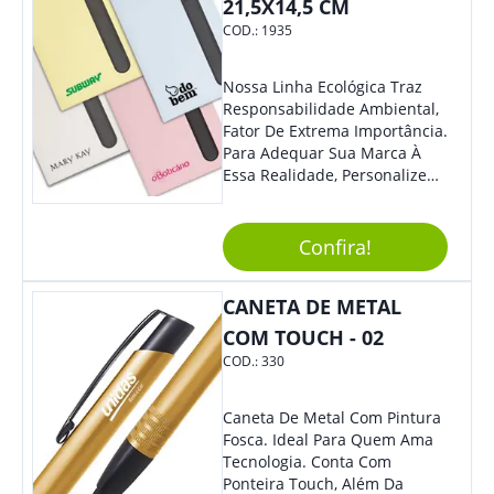
21,5X14,5 CM
COD.:
1935
Nossa Linha Ecológica Traz
Responsabilidade Ambiental,
Fator De Extrema Importância.
Para Adequar Sua Marca À
Essa Realidade, Personalize
Nosso Incrível Bloco De
Anotações Com Post-It E
Caneta. Elaborado A Partir De
Confira!
Material Reciclado, O Brinde
Também É Prático, Tornando-
CANETA DE METAL
Se Assim Excelente Para Uso
Cotidiano. Perfeito, Não É?!
COM TOUCH - 02
COD.:
330
Caneta De Metal Com Pintura
Fosca. Ideal Para Quem Ama
Tecnologia. Conta Com
Ponteira Touch, Além Da