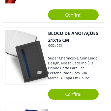
Plástico Fosco E Resistente E
Com Detalhes Em Metal, Essa
Incrível Caneta Esferográfica É
Confira!
Acionada Na Por Clic Na Parte
Superior.
BLOCO DE ANOTAÇÕES
21X15 CM
COD.:
598
Super Charmoso E Com Lindo
Design, Nosso Caderno É O
Brinde Certo Para Ser
Personalizado Com Sua
Marca. A Capa Em Couro
Sintético É Resistente, E O
Elástico Permite Maior
Segurança Ao Carregá-Lo.
Confira!
Ofereça A Seus Clientes E
Colaboradores, Sem Dúvidas
Eles Irão Adorar.