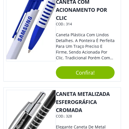
CANETA COM
ACIONAMENTO POR
CLIC
COD.:
314
Caneta Plástica Com Lindos
Detalhes. A Ponteira É Perfeita
Para Um Traço Preciso E
Firme, Sendo Acionada Por
Clic. Tradicional Porém Com
Design Minimalista Que Faz
Toda Diferença.
Confira!
CANETA METALIZADA
ESFEROGRÁFICA
CROMADA
COD.:
328
Elegante Caneta De Metal