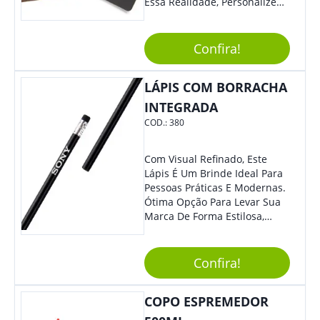
Essa Realidade, Personalize
Nosso Incrível Bloco De
Anotações Com Post-It E
Caneta. Elaborado A Partir De
Confira!
Material Reciclado, O Brinde
Também É Prático, Tornando-
LÁPIS COM BORRACHA
Se Assim Excelente Para Uso
Cotidiano. Perfeito, Não É?!
INTEGRADA
COD.:
380
Com Visual Refinado, Este
Lápis É Um Brinde Ideal Para
Pessoas Práticas E Modernas.
Ótima Opção Para Levar Sua
Marca De Forma Estilosa,
Agregando Valor Para Sua
Empresa Em Eventos,
Reuniões Corporativas Ou Até
Confira!
Mesmo Para Presentear
Colaboradores E Parceiros De
COPO ESPREMEDOR
Sua Empresa.