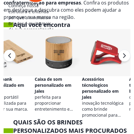
confraternização para empresas
. Confira os produtos
Conheça nossa
em destaque e descubra como eles podem ajudar a
estrutura e entenda
promover sua marca na região.
por que a Innovation
Brindes é muito mais
Aqui você encontra
do que personalização.
 bank
Caixa de som
Acessórios
Ac
nalizado em
personalizado em
técnologicos
ta
Jales
personalizado em
br
a portátil
perfeita para
Jales
co
nalizada para
proporcionar
inovação tecnológica
pa
car sua marca.
entretenimento e
como brinde
ma
destacar sua marca em
promocional para
QUAIS SÃO OS BRINDES
qualquer ocasião.
eventos.
PERSONALIZADOS MAIS PROCURADOS