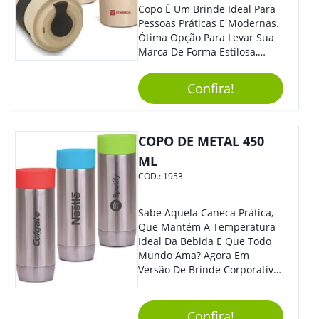
Copo É Um Brinde Ideal Para
Pessoas Práticas E Modernas.
Ótima Opção Para Levar Sua
Marca De Forma Estilosa,
Agregando Valor Para Sua
Empresa Em Eventos,
Confira!
Reuniões Corporativas Ou Até
Mesmo Para Presentear
Colaboradores.
COPO DE METAL 450
ML
COD.:
1953
Sabe Aquela Caneca Prática,
Que Mantém A Temperatura
Ideal Da Bebida E Que Todo
Mundo Ama? Agora Em
Versão De Brinde Corporativo
Para Que Você Possa Levar
Sua Marca Com Muito Estilo E
Acrescentar Ainda Mais
Confira!