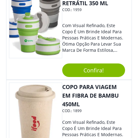
RETRÁTIL 350 ML
COD.:
1959
Com Visual Refinado, Este
Copo É Um Brinde Ideal Para
Pessoas Práticas E Modernas.
Ótima Opção Para Levar Sua
Marca De Forma Estilosa,
Agregando Valor Para Sua
Empresa Em Eventos,
Reuniões Corporativas Ou Até
Confira!
Mesmo Para Presentear
Colaboradores.
COPO PARA VIAGEM
EM FIBRA DE BAMBU
450ML
COD.:
1899
Com Visual Refinado, Este
Copo É Um Brinde Ideal Para
Pessoas Práticas E Modernas.