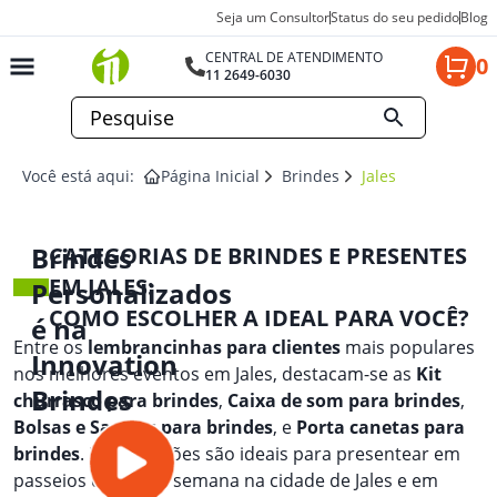
Seja um Consultor
Status do seu pedido
Blog
CENTRAL DE ATENDIMENTO
0
11 2649-6030
Você está aqui:
Página Inicial
Brindes
Jales
Brindes
CATEGORIAS DE BRINDES E PRESENTES
EM JALES:
Personalizados
COMO ESCOLHER A IDEAL PARA VOCÊ?
é na
Entre os
lembrancinhas para clientes
mais populares
Innovation
nos melhores eventos em Jales, destacam-se as
Kit
Brindes
churrasco para brindes
,
Caixa de som para brindes
,
Bolsas e Sacolas para brindes
, e
Porta canetas para
brindes
. Essas opções são ideais para presentear em
passeios de fim de semana na cidade de Jales e em