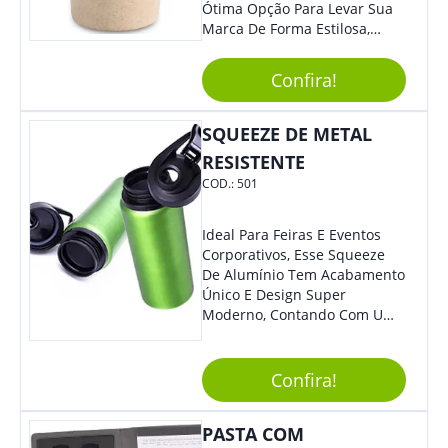
Ótima Opção Para Levar Sua
Marca De Forma Estilosa,
Agregando Valor Para Sua
Empresa Em Eventos,
Confira!
Reuniões Corporativas Ou Até
Mesmo Para Presentear
Colaboradores.
SQUEEZE DE METAL
RESISTENTE
COD.:
501
Ideal Para Feiras E Eventos
Corporativos, Esse Squeeze
De Alumínio Tem Acabamento
Único E Design Super
Moderno, Contando Com Uma
Tampa Plástica Que Não
Permite Vazamentos. Sem
Dúvidas É Um Brinde Prático
Confira!
Que Levará Sua Marca Com
Muito Estilo, Agradando À
PASTA COM
Todos.