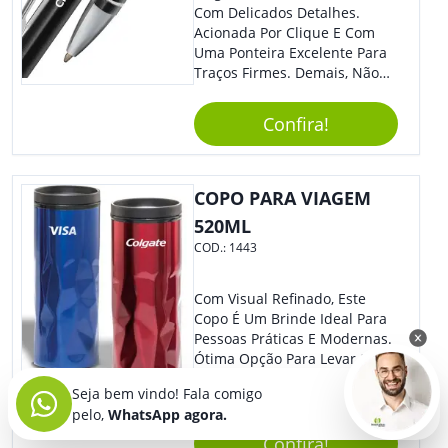
Com Delicados Detalhes.
Acionada Por Clique E Com
Uma Ponteira Excelente Para
Traços Firmes. Demais, Não
É?!
Confira!
COPO PARA VIAGEM
520ML
COD.:
1443
Com Visual Refinado, Este
Copo É Um Brinde Ideal Para
Pessoas Práticas E Modernas.
Ótima Opção Para Levar Sua
Marca De Forma Estilosa,
Seja bem vindo! Fala comigo
Agregando Valor Para Sua
pelo,
WhatsApp agora.
Empresa Em Eventos,
Reuniões Corporativas Ou Até
Confira!