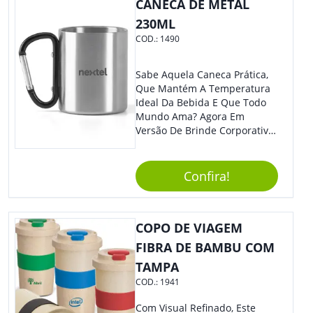
CANECA DE METAL
230ML
COD.:
1490
Sabe Aquela Caneca Prática,
Que Mantém A Temperatura
Ideal Da Bebida E Que Todo
Mundo Ama? Agora Em
Versão De Brinde Corporativo
Para Que Você Possa Levar
Sua Marca Com Muito Estilo E
Acrescentar Ainda Mais
Confira!
Praticidade À Eventos E Feiras
De Exposição.
COPO DE VIAGEM
FIBRA DE BAMBU COM
TAMPA
COD.:
1941
Com Visual Refinado, Este