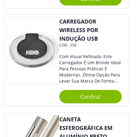
CARREGADOR
WIRELESS POR
INDUÇÃO USB
COD.:
356
Com Visual Refinado, Este
Carregador É Um Brinde Ideal
Para Pessoas Práticas E
Modernas. Ótima Opção Para
Levar Sua Marca De Forma
Estilosa, Agregando Valor Para
Sua Empresa Em Eventos,
Confira!
Reuniões Corporativas Ou Até
Mesmo Para Presentear
Colaboradores E Parceiros De
Sua Empresa.
CANETA
ESFEROGRÁFICA EM
ALUMÍNIO PRETO