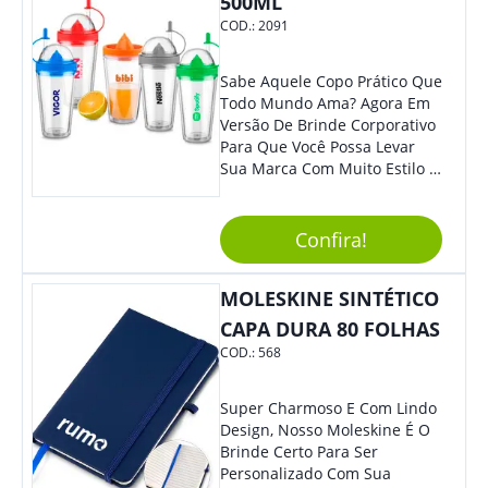
500ML
COD.:
2091
Sabe Aquele Copo Prático Que
Todo Mundo Ama? Agora Em
Versão De Brinde Corporativo
Para Que Você Possa Levar
Sua Marca Com Muito Estilo E
Acrescentar Ainda Mais
Praticidade À Eventos E Feiras
De Exposição.
Confira!
MOLESKINE SINTÉTICO
CAPA DURA 80 FOLHAS
COD.:
568
Super Charmoso E Com Lindo
Design, Nosso Moleskine É O
Brinde Certo Para Ser
Personalizado Com Sua