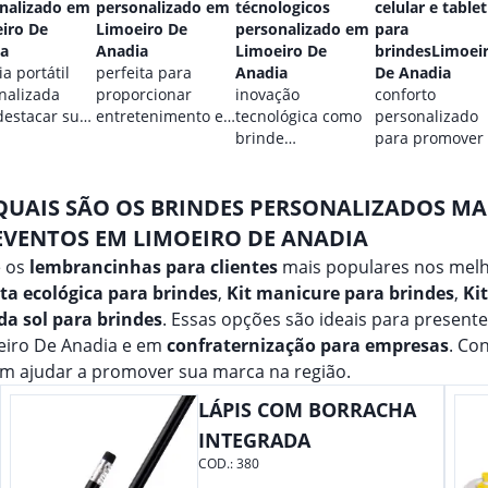
nalizado em
personalizado em
técnologicos
celular e tablet
iro De
Limoeiro De
personalizado em
para
a
Anadia
Limoeiro De
brindesLimoei
a portátil
perfeita para
Anadia
De Anadia
nalizada
proporcionar
inovação
conforto
destacar sua
entretenimento e
tecnológica como
personalizado
.
destacar sua
brinde
para promover
marca em
promocional para
marca.
qualquer ocasião.
eventos.
QUAIS SÃO OS BRINDES PERSONALIZADOS M
EVENTOS EM LIMOEIRO DE ANADIA
e os
lembrancinhas para clientes
mais populares nos melh
ta ecológica para brindes
,
Kit manicure para brindes
,
Ki
da sol para brindes
. Essas opções são ideais para present
eiro De Anadia e em
confraternização para empresas
. Co
m ajudar a promover sua marca na região.
LÁPIS COM BORRACHA
INTEGRADA
COD.:
380