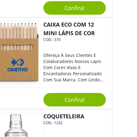
Praticidade À Eventos E Feiras
De Exposição.
Confira!
CAIXA ECO COM 12
MINI LÁPIS DE COR
COD.:
370
Ofereça À Seus Clientes E
Colaboradores Nossos Lapis
Com Cores Vivas E
Encantadoras Personalizado
Com Sua Marca. Com Lindo
Design, O Brinde É Versátil
Para Diversas Ocasiões.
Perfeito, Não É?!
Confira!
COQUETELEIRA
COD.:
1242