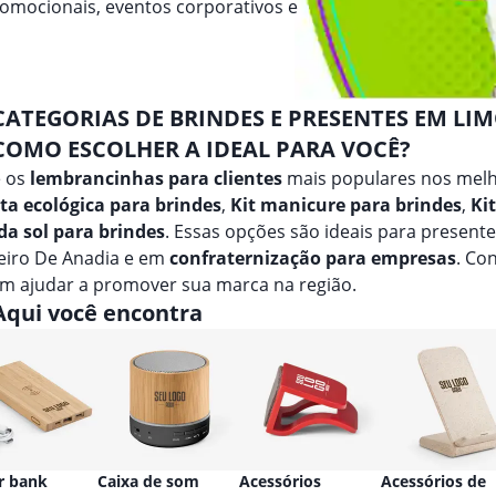
romocionais, eventos corporativos e
CATEGORIAS DE BRINDES E PRESENTES EM LI
COMO ESCOLHER A IDEAL PARA VOCÊ?
e os
lembrancinhas para clientes
mais populares nos melh
ta ecológica para brindes
,
Kit manicure para brindes
,
Ki
da sol para brindes
. Essas opções são ideais para present
eiro De Anadia e em
confraternização para empresas
. Co
m ajudar a promover sua marca na região.
Aqui você encontra
r bank
Caixa de som
Acessórios
Acessórios de