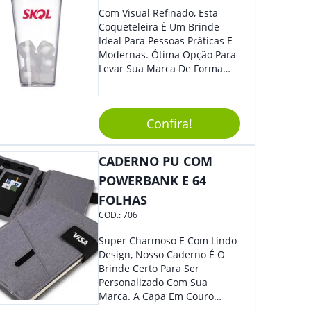
Com Visual Refinado, Esta
Coqueteleira É Um Brinde
Ideal Para Pessoas Práticas E
Modernas. Ótima Opção Para
Levar Sua Marca De Forma
Estilosa, Agregando Valor Para
Sua Empresa Em Eventos,
Reuniões Corporativas Ou Até
Confira!
Mesmo Para Presentear
Colaboradores E Parceiros De
Sua Empresa.
CADERNO PU COM
POWERBANK E 64
FOLHAS
COD.:
706
Super Charmoso E Com Lindo
Design, Nosso Caderno É O
Brinde Certo Para Ser
Personalizado Com Sua
Marca. A Capa Em Couro
Sintético É Resistente, E O