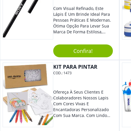
Com Visual Refinado, Este
Lápis É Um Brinde Ideal Para
Pessoas Práticas E Modernas.
Ótima Opção Para Levar Sua
Marca De Forma Estilosa,
Agregando Valor Para Sua
Empresa Em Eventos,
Reuniões Corporativas Ou Até
Confira!
Mesmo Para Presentear
Colaboradores E Parceiros De
KIT PARA PINTAR
Sua Empresa.
COD.:
1473
Ofereça À Seus Clientes E
Colaboradores Nossos Lapis
Com Cores Vivas E
Encantadoras Personalizado
Com Sua Marca. Com Lindo
Design, O Brinde É Versátil
Para Diversas Ocasiões.