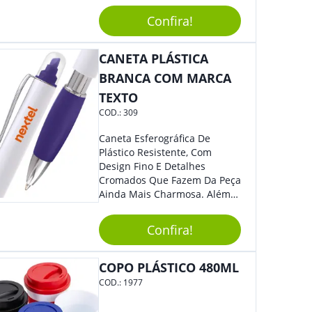
Elástico Permite Maior
Confira!
Segurança Ao Carregá-Lo.
Ofereça A Seus Clientes E
Colaboradores, Sem Dúvidas
CANETA PLÁSTICA
Eles Irão Adorar.
BRANCA COM MARCA
TEXTO
COD.:
309
Caneta Esferográfica De
Plástico Resistente, Com
Design Fino E Detalhes
Cromados Que Fazem Da Peça
Ainda Mais Charmosa. Além
Disso, É Super Prática Pois
Seu Acionamento É Por Giro.
Confira!
Perfeita Para Diversas
Ocasiões Do Dia A Dia.
COPO PLÁSTICO 480ML
COD.:
1977