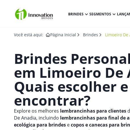
BRINDES
SEGMENTOS
LANÇA
Você está aqui:
Página Inicial
Brindes
Limoeiro De
Brindes Persona
em
Limoeiro De
Quais escolher 
encontrar?
Explore os melhores
lembrancinhas para clientes
d
De Anadia, incluindo
lembrancinhas para final de 
ecológica para brindes
e
copos e canecas para bri