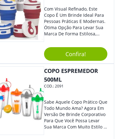
Com Visual Refinado, Este
Copo É Um Brinde Ideal Para
Pessoas Práticas E Modernas.
Ótima Opção Para Levar Sua
Marca De Forma Estilosa,
Agregando Valor Para Sua
Empresa Em Eventos,
Reuniões Corporativas Ou Até
Confira!
Mesmo Para Presentear
Colaboradores.
COPO ESPREMEDOR
500ML
COD.:
2091
Sabe Aquele Copo Prático Que
Todo Mundo Ama? Agora Em
Versão De Brinde Corporativo
Para Que Você Possa Levar
Sua Marca Com Muito Estilo E
Acrescentar Ainda Mais