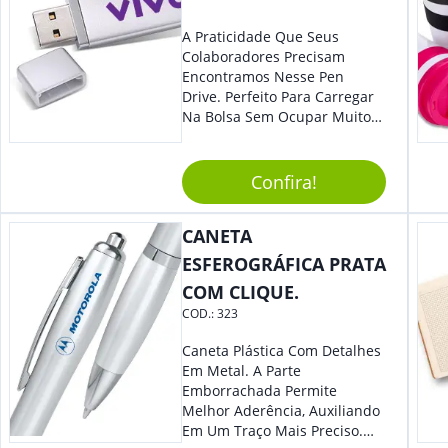
A Praticidade Que Seus
Colaboradores Precisam
Encontramos Nesse Pen
Drive. Perfeito Para Carregar
Na Bolsa Sem Ocupar Muito
Espaço E Carregar Para
Qualquer Lugar Todos Os
Arquivos Desejados. Ideal
Confira!
Para Oferecer Em Eventos E
Feiras De Exposições.
CANETA
ESFEROGRÁFICA PRATA
COM CLIQUE.
COD.:
323
Caneta Plástica Com Detalhes
Em Metal. A Parte
Emborrachada Permite
Melhor Aderência, Auxiliando
Em Um Traço Mais Preciso.