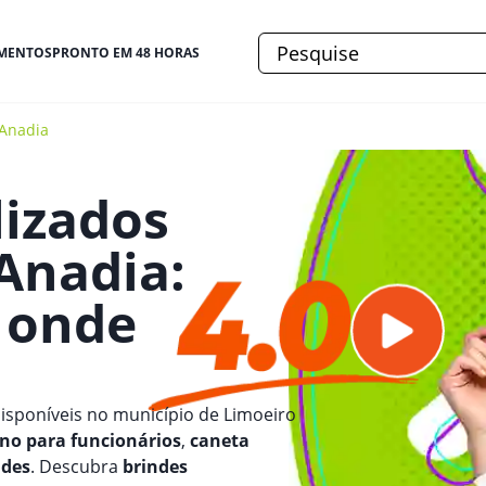
MENTOS
PRONTO EM 48 HORAS
 Anadia
lizados
 Anadia
:
e onde
isponíveis no município de Limoeiro
ano para funcionários
,
caneta
ndes
. Descubra
brindes