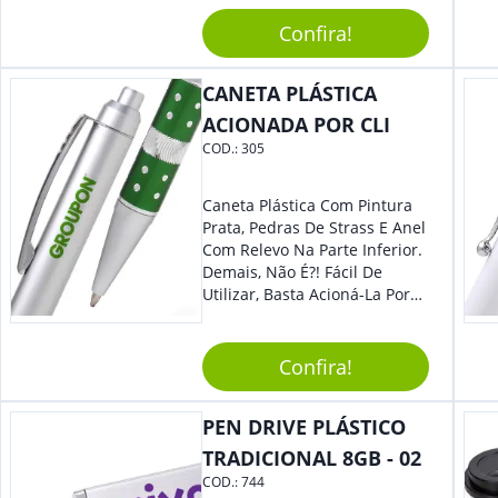
Sua Empresa Em Eventos,
Reuniões Corporativas Ou Até
Confira!
Mesmo Para Presentear
Colaboradores E Parceiros De
CANETA PLÁSTICA
Sua Empresa.
ACIONADA POR CLI
COD.:
305
Caneta Plástica Com Pintura
Prata, Pedras De Strass E Anel
Com Relevo Na Parte Inferior.
Demais, Não É?! Fácil De
Utilizar, Basta Acioná-La Por
Clic.
Confira!
PEN DRIVE PLÁSTICO
TRADICIONAL 8GB - 02
COD.:
744