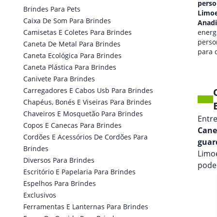
personalizado em
perso
Brindes Para Pets
Limoeiro De
Limoe
Caixa De Som Para Brindes
Anadia
Anadi
Camisetas E Coletes Para Brindes
qualidade de som
energi
personalizada
perso
Caneta De Metal Para Brindes
para seus eventos.
para 
Caneta Ecológica Para Brindes
marca
Caneta Plástica Para Brindes
Canivete Para Brindes
Carregadores E Cabos Usb Para Brindes
Chapéus, Bonés E Viseiras Para Brindes
Chaveiros E Mosquetão Para Brindes
Entr
Copos E Canecas Para Brindes
Cane
Cordões E Acessórios De Cordões Para
guar
Brindes
Limo
Diversos Para Brindes
pode
Escritório E Papelaria Para Brindes
Espelhos Para Brindes
Exclusivos
Ferramentas E Lanternas Para Brindes