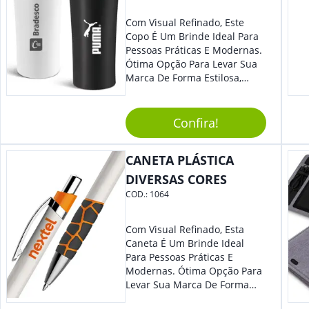
Com Visual Refinado, Este
Copo É Um Brinde Ideal Para
Pessoas Práticas E Modernas.
Ótima Opção Para Levar Sua
Marca De Forma Estilosa,
Agregando Valor Para Sua
Empresa Em Eventos,
Reuniões Corporativas Ou Até
Confira!
Mesmo Para Presentear
Colaboradores.
CANETA PLÁSTICA
DIVERSAS CORES
COD.:
1064
Com Visual Refinado, Esta
Caneta É Um Brinde Ideal
Para Pessoas Práticas E
Modernas. Ótima Opção Para
Levar Sua Marca De Forma
Estilosa, Agregando Valor Para