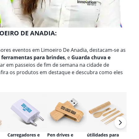
MOEIRO DE ANADIA:
ores eventos em Limoeiro De Anadia, destacam-se as
t ferramentas para brindes
, e
Guarda chuva e
ear em passeios de fim de semana na cidade de
nfira os produtos em destaque e descubra como eles
Carregadores e
Pen drives e
útilidades para
Relóg