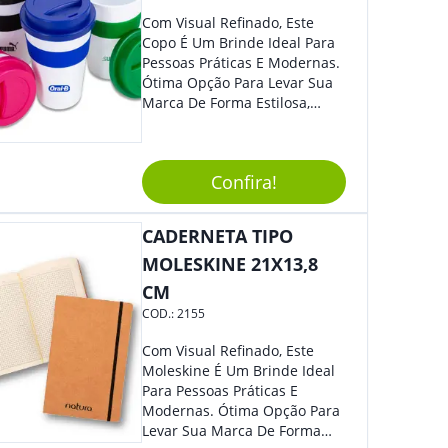
Com Visual Refinado, Este
Copo É Um Brinde Ideal Para
Pessoas Práticas E Modernas.
Ótima Opção Para Levar Sua
Marca De Forma Estilosa,
Agregando Valor Para Sua
Empresa Em Eventos,
Reuniões Corporativas Ou Até
Confira!
Mesmo Para Presentear
Colaboradores.
CADERNETA TIPO
MOLESKINE 21X13,8
CM
COD.:
2155
Com Visual Refinado, Este
Moleskine É Um Brinde Ideal
Para Pessoas Práticas E
Modernas. Ótima Opção Para
Levar Sua Marca De Forma