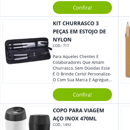
Perfeito, Não É?!
Confira!
KIT CHURRASCO 3
PEÇAS EM ESTOJO DE
NYLON
COD.:
717
Para Aqueles Clientes E
Colaboradores Que Amam
Churrasco, Sem Dúvidas Esse
É O Brinde Certo! Personalize-
O Com Sua Marca E Agregue
Ainda Mais Visibilidade. O Kit
É Composto Por 3 Peças Para
Confira!
O Auxílio No Preparo De
Carnes, Em Um Lindo Estojo. É
A Garantia De Sucesso Para
COPO PARA VIAGEM
Sua Empresa Em Feiras E
AÇO INOX 470ML
Eventos Corporativos.
COD.:
1492