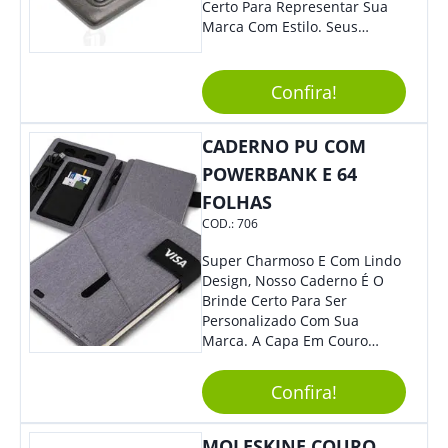
Certo Para Representar Sua
Marca Com Estilo. Seus
Clientes E Colaboradores Irão
Adorar.
Confira!
CADERNO PU COM
POWERBANK E 64
FOLHAS
COD.:
706
Super Charmoso E Com Lindo
Design, Nosso Caderno É O
Brinde Certo Para Ser
Personalizado Com Sua
Marca. A Capa Em Couro
Sintético É Resistente, E O
Elástico Permite Maior
Confira!
Segurança Ao Carregá-Lo.
Ofereça A Seus Clientes E
Colaboradores, Sem Dúvidas
MOLESKINE COURO