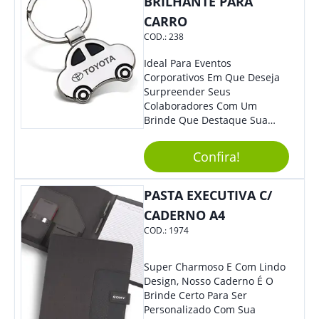
BRILHANTE PARA
CARRO
COD.:
238
Ideal Para Eventos
Corporativos Em Que Deseja
Surpreender Seus
Colaboradores Com Um
Brinde Que Destaque Sua
Marca, Esse Chaveiro Em
Formato De Carro É Ideal!
Confira!
Elaborado Com Metal,
Material Resistente E Durável,
O Item Conta Também Com
PASTA EXECUTIVA C/
Lindo Design.
CADERNO A4
COD.:
1974
Super Charmoso E Com Lindo
Design, Nosso Caderno É O
Brinde Certo Para Ser
Personalizado Com Sua