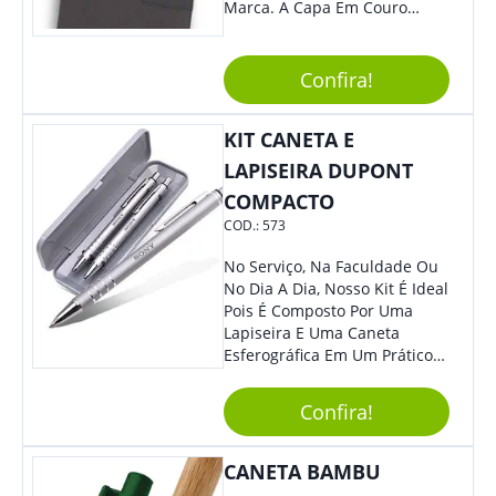
Marca. A Capa Em Couro
Sintético É Resistente, E O
Elástico Permite Maior
Segurança Ao Carregá-Lo.
Confira!
Ofereça A Seus Clientes E
Colaboradores, Sem Dúvidas
KIT CANETA E
Eles Irão Adorar.
LAPISEIRA DUPONT
COMPACTO
COD.:
573
No Serviço, Na Faculdade Ou
No Dia A Dia, Nosso Kit É Ideal
Pois É Composto Por Uma
Lapiseira E Uma Caneta
Esferográfica Em Um Prático
Estojo. Sem Dúvidas Seus
Clientes E Colaboradores Irão
Confira!
Adorar. Não Perca A Chance
De Personalizá-Lo
Especialmente Com Sua
CANETA BAMBU
Marca.