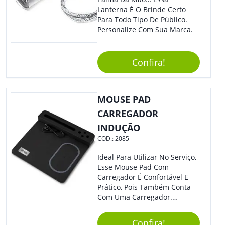
Lanterna É O Brinde Certo
Para Todo Tipo De Público.
Personalize Com Sua Marca.
Confira!
MOUSE PAD
CARREGADOR
INDUÇÃO
COD.:
2085
Ideal Para Utilizar No Serviço,
Esse Mouse Pad Com
Carregador É Confortável E
Prático, Pois Também Conta
Com Uma Carregador.
Demais, Não É?! O Material É
Resistente, Com A Qualidade
Confira!