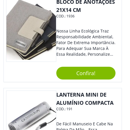
BLOCO DE ANOTAÇÕES
21X14 CM
COD.:
1936
Nossa Linha Ecológica Traz
Responsabilidade Ambiental,
Fator De Extrema Importância.
Para Adequar Sua Marca À
Essa Realidade, Personalize
Nosso Incrível Bloco De
Anotações Com Post-It E
Caneta. Elaborado A Partir De
Confira!
Material Reciclado, O Brinde
Também É Prático, Tornando-
Se Assim Excelente Para Uso
LANTERNA MINI DE
Cotidiano. Perfeito, Não É?!
ALUMÍNIO COMPACTA
COD.:
191
De Fácil Manuseio E Cabe Na
Palma Da Mão… Essa