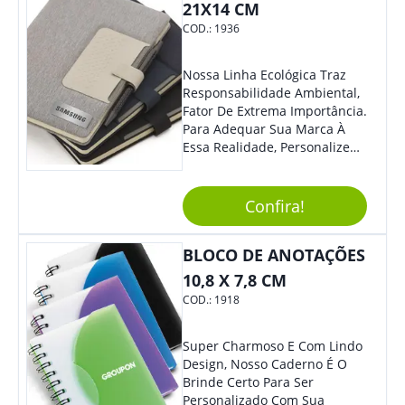
21X14 CM
COD.:
1936
Nossa Linha Ecológica Traz
Responsabilidade Ambiental,
Fator De Extrema Importância.
Para Adequar Sua Marca À
Essa Realidade, Personalize
Nosso Incrível Bloco De
Anotações Com Post-It E
Caneta. Elaborado A Partir De
Confira!
Material Reciclado, O Brinde
Também É Prático, Tornando-
BLOCO DE ANOTAÇÕES
Se Assim Excelente Para Uso
Cotidiano. Perfeito, Não É?!
10,8 X 7,8 CM
COD.:
1918
Super Charmoso E Com Lindo
Design, Nosso Caderno É O
Brinde Certo Para Ser
Personalizado Com Sua