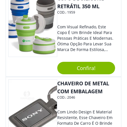
Sua Empresa Em Feiras E
RETRÁTIL 350 ML
Eventos Corporativos.
COD.:
1959
Com Visual Refinado, Este
Copo É Um Brinde Ideal Para
Pessoas Práticas E Modernas.
Ótima Opção Para Levar Sua
Marca De Forma Estilosa,
Agregando Valor Para Sua
Empresa Em Eventos,
Reuniões Corporativas Ou Até
Confira!
Mesmo Para Presentear
Colaboradores.
CHAVEIRO DE METAL
COM EMBALAGEM
COD.:
2046
Com Lindo Design E Material
Resistente, Esse Chaveiro Em
Formato De Carro É O Brinde