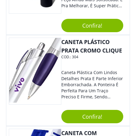
Mundo Irá Amar.
Pra Melhorar, É Super Prática
Com Sistema De Acionamento
Por Giro. É De Impressionar!
Confira!
CANETA PLÁSTICO
PRATA CROMO CLIQUE
COD.:
304
Caneta Plástica Com Lindos
Detalhes Prata E Parte Inferior
Emborrachada. A Ponteira É
Perfeita Para Um Traço
Preciso E Firme, Sendo
Acionada Por Clique.
Tradicional Porém Com
Design Minimalista Que Faz
Confira!
Toda Diferença.
CANETA COM