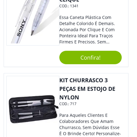
COD.:
1341
Essa Caneta Plástica Com
Detalhe Colorido É Demais.
Acionada Por Clique E Com
Ponteira Ideal Para Traços
Firmes E Precisos. Sem
Dúvidas É Um Excelente
Brinde Para Representar Sua
Confira!
Marca. Dimensões: 1.6 Cm X
14 Cm X 1.6 Cm
KIT CHURRASCO 3
PEÇAS EM ESTOJO DE
NYLON
COD.:
717
Para Aqueles Clientes E
Colaboradores Que Amam
Churrasco, Sem Dúvidas Esse
É O Brinde Certo! Personalize-