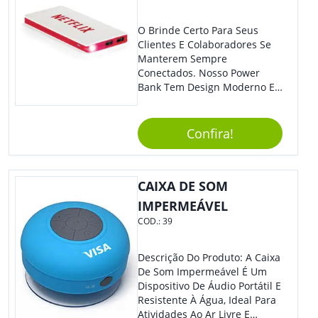
O Brinde Certo Para Seus
Clientes E Colaboradores Se
Manterem Sempre
Conectados. Nosso Power
Bank Tem Design Moderno E
Leve, Perfeito Para Carregar
Na Bolsa Ou Na Mochila.
Compatível Com Diversos
Confira!
Aparelhos, O Brinde É Super
Eficiente E Ágil, Ideal Para
Quem Busca Praticidade No
CAIXA DE SOM
Dia A Dia. Personalize-O Com
Sua Marca E Tenha Ainda
IMPERMEÁVEL
Mais Destaque Em Eventos E
COD.:
39
Feiras De Negócios.
Descrição Do Produto: A Caixa
De Som Impermeável É Um
Dispositivo De Áudio Portátil E
Resistente À Água, Ideal Para
Atividades Ao Ar Livre E