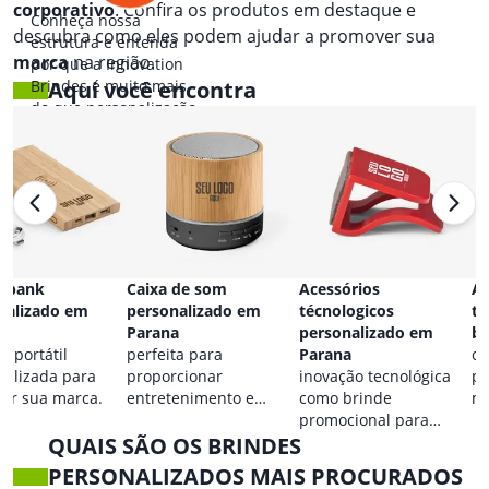
corporativo
. Confira os produtos em destaque e
Conheça nossa
descubra como eles podem ajudar a promover sua
estrutura e entenda
marca
na região.
por que a Innovation
Brindes é muito mais
Aqui você encontra
do que personalização.
 bank
Caixa de som
Acessórios
Ac
nalizado em
personalizado em
técnologicos
ta
a
Parana
personalizado em
br
a portátil
perfeita para
Parana
co
nalizada para
proporcionar
inovação tecnológica
pa
car sua marca.
entretenimento e
como brinde
ma
destacar sua marca em
promocional para
QUAIS SÃO OS BRINDES
qualquer ocasião.
eventos.
PERSONALIZADOS MAIS PROCURADOS