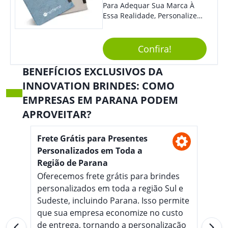
Para Adequar Sua Marca À
Essa Realidade, Personalize
Nosso Incrível Bloco De
Anotações Com Post-It E
Caneta. Elaborado A Partir De
Confira!
Material Reciclado, O Brinde
Também É Prático, Tornando-
BENEFÍCIOS EXCLUSIVOS DA
Se Assim Excelente Para Uso
INNOVATION BRINDES: COMO
Cotidiano. Perfeito, Não É?!
EMPRESAS EM PARANA PODEM
APROVEITAR?
Frete Grátis para Presentes
Personalizados em Toda a
Região de Parana
Oferecemos frete grátis para brindes
personalizados em toda a região Sul e
Sudeste, incluindo Parana. Isso permite
que sua empresa economize no custo
de entrega, tornando a personalização