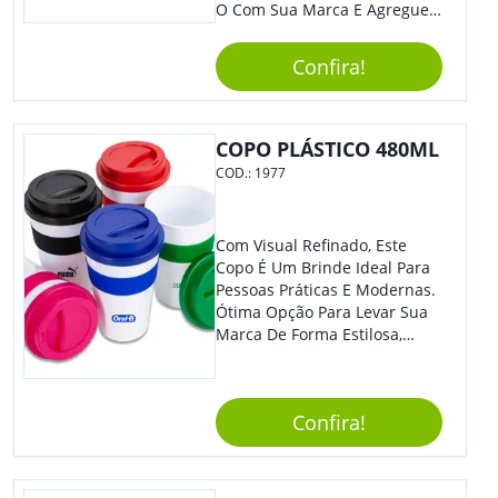
O Com Sua Marca E Agregue
Ainda Mais Visibilidade. O Kit
É Composto Por 3 Peças Para
Confira!
O Auxílio No Preparo De
Carnes, Em Um Lindo Estojo. É
A Garantia De Sucesso Para
Sua Empresa Em Feiras E
COPO PLÁSTICO 480ML
Eventos Corporativos.
COD.:
1977
Com Visual Refinado, Este
Copo É Um Brinde Ideal Para
Pessoas Práticas E Modernas.
Ótima Opção Para Levar Sua
Marca De Forma Estilosa,
Agregando Valor Para Sua
Empresa Em Eventos,
Reuniões Corporativas Ou Até
Confira!
Mesmo Para Presentear
Colaboradores.