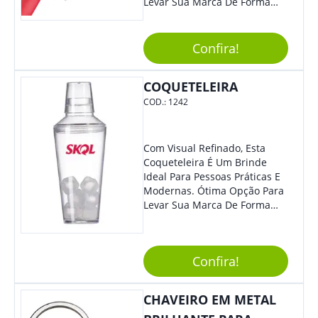
Levar Sua Marca De Forma
Estilosa, Agregando Valor Para
Sua Empresa Em Eventos,
Reuniões Corporativas Ou Até
Confira!
Mesmo Para Presentear
Colaboradores E Parceiros De
COQUETELEIRA
Sua Empresa.
COD.:
1242
Com Visual Refinado, Esta
Coqueteleira É Um Brinde
Ideal Para Pessoas Práticas E
Modernas. Ótima Opção Para
Levar Sua Marca De Forma
Estilosa, Agregando Valor Para
Sua Empresa Em Eventos,
Reuniões Corporativas Ou Até
Confira!
Mesmo Para Presentear
Colaboradores E Parceiros De
Sua Empresa.
CHAVEIRO EM METAL