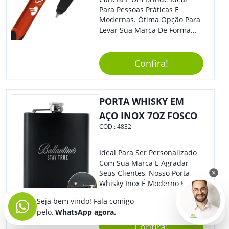
Para Pessoas Práticas E
Modernas. Ótima Opção Para
Levar Sua Marca De Forma
Estilosa, Agregando Valor Para
Sua Empresa Em Eventos,
Reuniões Corporativas Ou Até
Confira!
Mesmo Para Presentear
Colaboradores E Parceiros De
Sua Empresa.
PORTA WHISKY EM
AÇO INOX 7OZ FOSCO
COD.:
4832
Ideal Para Ser Personalizado
Com Sua Marca E Agradar
Seus Clientes, Nosso Porta
Whisky Inox É Moderno E
Super Prático. Com Lindo
Seja bem vindo! Fala comigo
Design, O Brinde Será O
pelo,
WhatsApp agora.
Grande Diferencial Em
Eventos E Feiras Corporativas.
Confira!