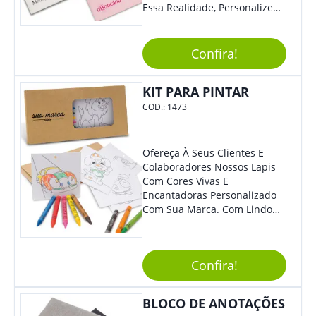
Essa Realidade, Personalize
Nosso Incrível Bloco De
Anotações Com Post-It E
Caneta. Elaborado A Partir De
Confira!
Material Reciclado, O Brinde
Também É Prático, Tornando-
KIT PARA PINTAR
Se Assim Excelente Para Uso
Cotidiano. Perfeito, Não É?!
COD.:
1473
Ofereça À Seus Clientes E
Colaboradores Nossos Lapis
Com Cores Vivas E
Encantadoras Personalizado
Com Sua Marca. Com Lindo
Design, O Brinde É Versátil
Para Diversas Ocasiões.
Perfeito, Não É?!
Confira!
BLOCO DE ANOTAÇÕES