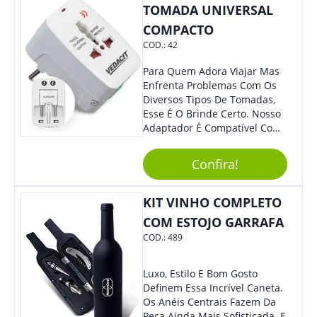
TOMADA UNIVERSAL
COMPACTO
COD.:
42
Para Quem Adora Viajar Mas
Enfrenta Problemas Com Os
Diversos Tipos De Tomadas,
Esse É O Brinde Certo. Nosso
Adaptador É Compatível Com
Mais De 150 Padrões De
Diferentes Países E Com
Confira!
Todas As Tensões. Em
Tamanho Compacto, É
Perfeito Para Carregar Na
KIT VINHO COMPLETO
Bolsa Ou Na Mochila. É A
COM ESTOJO GARRAFA
Praticidade Que Todos
COD.:
489
Precisam Em Apenas Um
Item! Demais, Não É?!
Personalize-O Com Sua Marca
Luxo, Estilo E Bom Gosto
E Ofereça A Seus Clientes E
Definem Essa Incrível Caneta.
Colaboradores. Útil E
Os Anéis Centrais Fazem Da
Funcional, Com Certeza Todo
Peça Ainda Mais Sofisticada. E