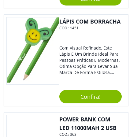
Que Os Colaboradores
Buscam, E O Design É
Moderno, Destacando Ainda
Mais Sua Marca.
LÁPIS COM BORRACHA
COD.:
1451
Com Visual Refinado, Este
Lápis É Um Brinde Ideal Para
Pessoas Práticas E Modernas.
Ótima Opção Para Levar Sua
Marca De Forma Estilosa,
Agregando Valor Para Sua
Empresa Em Eventos,
Reuniões Corporativas Ou Até
Confira!
Mesmo Para Presentear
Colaboradores E Parceiros De
Sua Empresa.
POWER BANK COM
LED 11000MAH 2 USB
COD.:
363