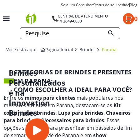
Seja um Consultor
Status do seu pedido
Blog
CENTRAL DE ATENDIMENTO
0
11 2649-6030
Você está aqui:
Página Inicial
Brindes
Parana
Brindes
CATEGORIAS DE BRINDES E PRESENTES
EM PARANA:
Personalizados
COMO ESCOLHER A IDEAL PARA VOCÊ?
é na
Entre os
mimos para clientes
mais populares nos
Innovation
melhores eventos em Parana, destacam-se as
Kit
Brindes
costura para brindes
,
Lupa para brindes
,
Chaveiros
para brindes
, e
Necessaires para brindes
. Essas
opções são ideais para presentear em passeios de fim
de semana na cidade de Parana e em
show