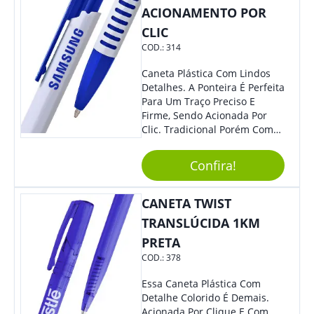
ACIONAMENTO POR
CLIC
COD.:
314
Caneta Plástica Com Lindos
Detalhes. A Ponteira É Perfeita
Para Um Traço Preciso E
Firme, Sendo Acionada Por
Clic. Tradicional Porém Com
Design Minimalista Que Faz
Toda Diferença.
Confira!
CANETA TWIST
TRANSLÚCIDA 1KM
PRETA
COD.:
378
Essa Caneta Plástica Com
Detalhe Colorido É Demais.
Acionada Por Clique E Com