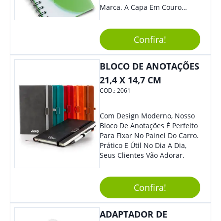
Marca. A Capa Em Couro
Sintético É Resistente, E O
Elástico Permite Maior
Segurança Ao Carregá-Lo.
Confira!
Ofereça A Seus Clientes E
Colaboradores, Sem Dúvidas
BLOCO DE ANOTAÇÕES
Eles Irão Adorar.
21,4 X 14,7 CM
COD.:
2061
Com Design Moderno, Nosso
Bloco De Anotações É Perfeito
Para Fixar No Painel Do Carro.
Prático E Útil No Dia A Dia,
Seus Clientes Vão Adorar.
Confira!
ADAPTADOR DE