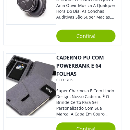
Ama Ouvir Música A Qualquer
Hora Do Dia. As Conchas
Auditivas São Super Macias,
Proporcionando Assim Maior
Conforto Ao Utilizá-Lo. Com
Entrada Para Mini Sd Cartão
Confira!
De Memória, Bateria Interna
Recarregável E Botões De
Volume, Avanço, Retrocesso E
CADERNO PU COM
Para Atender Ligações, O
Brinde Ainda É Compatível
POWERBANK E 64
Com Diversos Aparelhos.
FOLHAS
Demais, Não É?! O Design
COD.:
706
Moderno Acrescenta Ainda
Mais Charme, O Que
Super Charmoso E Com Lindo
Certamente Agregará Grande
Design, Nosso Caderno É O
Destaque À Sua Marca.
Brinde Certo Para Ser
Personalizado Com Sua
Marca. A Capa Em Couro
Sintético É Resistente, E O
Elástico Permite Maior
Confira!