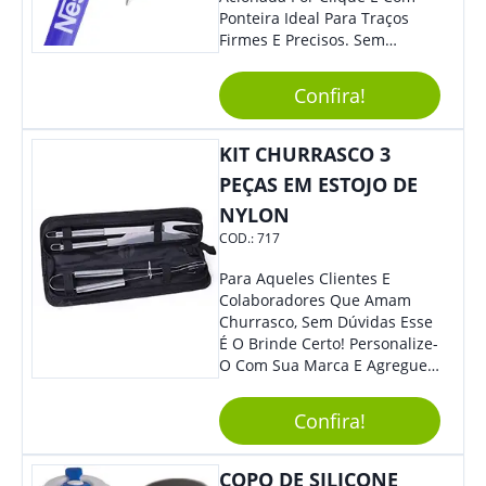
Ponteira Ideal Para Traços
Firmes E Precisos. Sem
Dúvidas É Um Excelente
Brinde Para Representar Sua
Confira!
Marca.
KIT CHURRASCO 3
PEÇAS EM ESTOJO DE
NYLON
COD.:
717
Para Aqueles Clientes E
Colaboradores Que Amam
Churrasco, Sem Dúvidas Esse
É O Brinde Certo! Personalize-
O Com Sua Marca E Agregue
Ainda Mais Visibilidade. O Kit
É Composto Por 3 Peças Para
Confira!
O Auxílio No Preparo De
Carnes, Em Um Lindo Estojo. É
A Garantia De Sucesso Para
COPO DE SILICONE