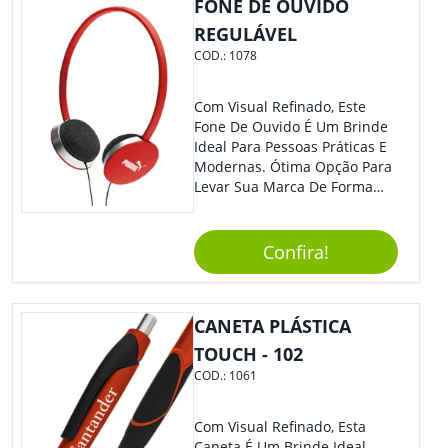
FONE DE OUVIDO
REGULÁVEL
COD.:
1078
Com Visual Refinado, Este
Fone De Ouvido É Um Brinde
Ideal Para Pessoas Práticas E
Modernas. Ótima Opção Para
Levar Sua Marca De Forma
Estilosa, Agregando Valor Para
Sua Empresa Em Eventos,
Reuniões Corporativas Ou Até
Confira!
Mesmo Para Presentear
Colaboradores E Parceiros De
Sua Empresa.
CANETA PLÁSTICA
TOUCH - 102
COD.:
1061
Com Visual Refinado, Esta
Caneta É Um Brinde Ideal