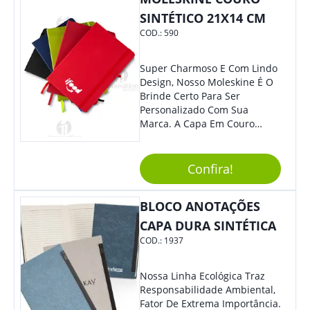
Eles Irão Adorar.
SINTÉTICO 21X14 CM
COD.:
590
Super Charmoso E Com Lindo
Design, Nosso Moleskine É O
Brinde Certo Para Ser
Personalizado Com Sua
Marca. A Capa Em Couro
Sintético É Resistente, E O
Elástico Permite Maior
Segurança Ao Carregá-Lo.
Confira!
Ofereça A Seus Clientes E
Colaboradores, Sem Dúvidas
BLOCO ANOTAÇÕES
Eles Irão Adorar.
CAPA DURA SINTÉTICA
COD.:
1937
Nossa Linha Ecológica Traz
Responsabilidade Ambiental,
Fator De Extrema Importância.