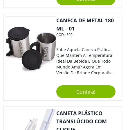
Segurança Ao Carregá-Lo.
Ofereça A Seus Clientes E
Colaboradores, Sem Dúvidas
Eles Irão Adorar.
CANECA DE METAL 180
ML - 01
COD.:
509
Sabe Aquela Caneca Prática,
Que Mantém A Temperatura
Ideal Da Bebida E Que Todo
Mundo Ama? Agora Em
Versão De Brinde Corporativo
Para Que Você Possa Levar
Sua Marca Com Muito Estilo E
Acrescentar Ainda Mais
Confira!
Praticidade À Eventos E Feiras
De Exposição.
CANETA PLÁSTICO
TRANSLÚCIDO COM
CLIQUE