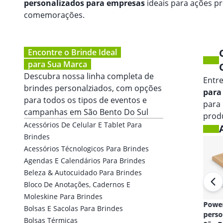
personalizados para empresas
ideais para ações p
comemorações.
Encontre o Brinde Ideal
para Sua Marca
Descubra nossa linha completa de
Entr
brindes personalziados, com opções
para
para todos os tipos de eventos e
para
campanhas em
São Bento Do Sul
prod
Acessórios De Celular E Tablet Para
Brindes
Acessórios Técnologicos Para Brindes
Agendas E Calendários Para Brindes
Beleza & Autocuidado Para Brindes
Bloco De Anotações, Cadernos E
Moleskine Para Brindes
Fones de ouvido
Powe
Bolsas E Sacolas Para Brindes
personalizado em
perso
Bolsas Térmicas