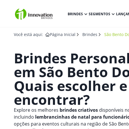
BRINDES
SEGMENTOS
LANÇA
Você está aqui:
Página Inicial
Brindes
São Bento Do
Brindes Persona
em
São Bento Do
Quais escolher 
encontrar?
Explore os melhores
brindes criativos
disponíveis n
incluindo
lembrancinhas de natal para funcionári
opções para eventos culturais na região de São Ben