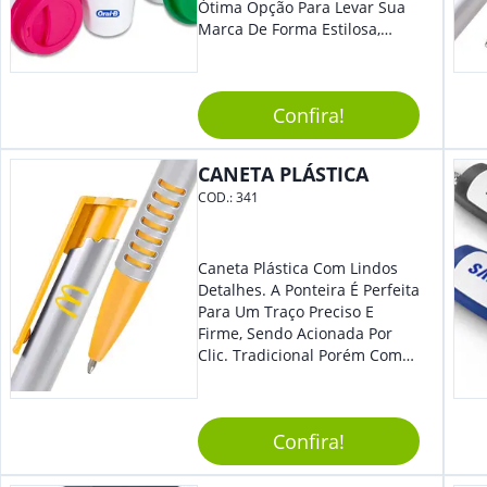
Ótima Opção Para Levar Sua
Marca De Forma Estilosa,
Agregando Valor Para Sua
Empresa Em Eventos,
Reuniões Corporativas Ou Até
Confira!
Mesmo Para Presentear
Colaboradores.
CANETA PLÁSTICA
COD.:
341
Caneta Plástica Com Lindos
Detalhes. A Ponteira É Perfeita
Para Um Traço Preciso E
Firme, Sendo Acionada Por
Clic. Tradicional Porém Com
Design Minimalista Que Faz
Toda Diferença.
Confira!