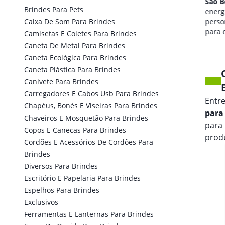
São Bento Do Sul
São B
Brindes Para Pets
qualidade de som
energi
Caixa De Som Para Brindes
personalizada
perso
para seus eventos.
para 
Camisetas E Coletes Para Brindes
marca
Caneta De Metal Para Brindes
Caneta Ecológica Para Brindes
Caneta Plástica Para Brindes
Canivete Para Brindes
Carregadores E Cabos Usb Para Brindes
Entr
Chapéus, Bonés E Viseiras Para Brindes
para
Chaveiros E Mosquetão Para Brindes
para
Copos E Canecas Para Brindes
prod
Cordões E Acessórios De Cordões Para
Brindes
Diversos Para Brindes
Escritório E Papelaria Para Brindes
Espelhos Para Brindes
Exclusivos
Ferramentas E Lanternas Para Brindes