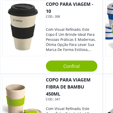
COPO PARA VIAGEM -
10
COD.:
308
Com Visual Refinado, Este
Copo É Um Brinde Ideal Para
Pessoas Práticas E Modernas.
Ótima Opção Para Levar Sua
Marca De Forma Estilosa,
Agregando Valor Para Sua
Empresa Em Eventos,
Reuniões Corporativas Ou Até
Confira!
Mesmo Para Presentear
Colaboradores.
COPO PARA VIAGEM
FIBRA DE BAMBU
450ML
COD.:
347
Com Visual Refinado, Este