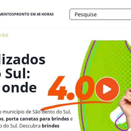
MENTOS
PRONTO EM 48 HORAS
 Sul
lizados
 Sul
:
e onde
o município de São Bento do Sul,
os
,
porta canetas para brindes
e
to do Sul. Descubra
brindes