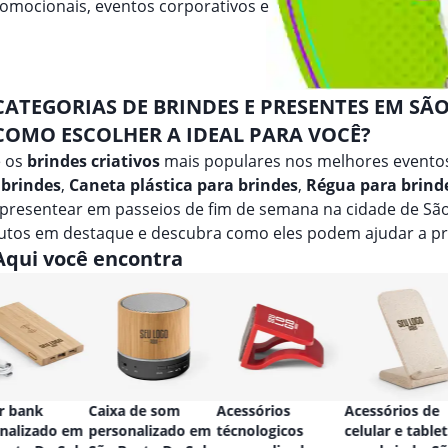
romocionais, eventos corporativos e
CATEGORIAS DE BRINDES E PRESENTES EM SÃO
COMO ESCOLHER A IDEAL PARA VOCÊ?
e os
brindes criativos
mais populares nos melhores eventos
 brindes
,
Caneta plástica para brindes
,
Régua para brind
 presentear em passeios de fim de semana na cidade de Sã
utos em destaque e descubra como eles podem ajudar a pr
Aqui você encontra
r bank
Caixa de som
Acessórios
Acessórios de
nalizado em
personalizado em
técnologicos
celular e tablet