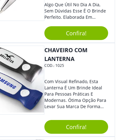
Algo Que Útil No Dia A Dia,
Sem Dúvidas Esse É O Brinde
Perfeito. Elaborada Em
Plástico Fosco E Resistente E
Com Detalhes Em Metal, Essa
Confira!
Incrível Caneta Esferográfica É
Acionada Na Por Clic Na Parte
Superior.
CHAVEIRO COM
LANTERNA
COD.:
1025
Com Visual Refinado, Esta
Lanterna É Um Brinde Ideal
Para Pessoas Práticas E
Modernas. Ótima Opção Para
Levar Sua Marca De Forma
Estilosa, Agregando Valor Para
Sua Empresa Em Eventos,
Reuniões Corporativas Ou Até
Confira!
Mesmo Para Presentear
Colaboradores E Parceiros De