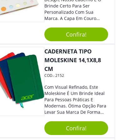
Brinde Certo Para Ser
Personalizado Com Sua
Marca. A Capa Em Couro
Sintético É Resistente, E O
Elástico Permite Maior
Confira!
Segurança Ao Carregá-Lo.
Ofereça A Seus Clientes E
Colaboradores, Sem Dúvidas
CADERNETA TIPO
Eles Irão Adorar.
MOLESKINE 14,1X8,8
CM
COD.:
2152
Com Visual Refinado, Este
Moleskine É Um Brinde Ideal
Para Pessoas Práticas E
Modernas. Ótima Opção Para
Levar Sua Marca De Forma
Estilosa, Agregando Valor Para
Sua Empresa Em Eventos,
Confira!
Reuniões Corporativas Ou Até
Mesmo Para Presentear