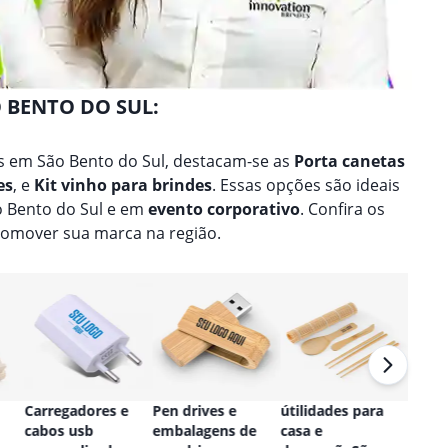
 BENTO DO SUL:
 em São Bento do Sul, destacam-se as
Porta canetas
es
, e
Kit vinho para brindes
. Essas opções são ideais
o Bento do Sul e em
evento corporativo
. Confira os
omover sua marca na região.
Carregadores e
Pen drives e
útilidades para
Relóg
cabos usb
embalagens de
casa e
perso