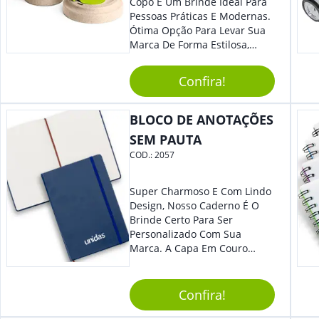
Copo É Um Brinde Ideal Para
Pessoas Práticas E Modernas.
Ótima Opção Para Levar Sua
Marca De Forma Estilosa,
Agregando Valor Para Sua
Empresa Em Eventos,
Confira!
Reuniões Corporativas Ou Até
Mesmo Para Presentear
Colaboradores.
BLOCO DE ANOTAÇÕES
SEM PAUTA
COD.:
2057
Super Charmoso E Com Lindo
Design, Nosso Caderno É O
Brinde Certo Para Ser
Personalizado Com Sua
Marca. A Capa Em Couro
Sintético É Resistente, E O
Elástico Permite Maior
Segurança Ao Carregá-Lo.
Confira!
Ofereça A Seus Clientes E