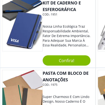
KIT DE CADERNO E
ESFEROGRÁFICA
COD.:
1951
Nossa Linha Ecológica Traz
Responsabilidade Ambiental,
Fator De Extrema Importância.
Para Adequar Sua Marca À
Essa Realidade, Personalize
Nosso Incrível Bloco De
Anotações Com Post-It E
Caneta. Elaborado A Partir De
Confira!
Material Reciclado, O Brinde
Também É Prático, Tornando-
PASTA COM BLOCO DE
Se Assim Excelente Para Uso
Cotidiano. Perfeito, Não É?!
ANOTAÇÕES
COD.:
1975
Super Charmoso E Com Lindo
Design, Nosso Caderno É O