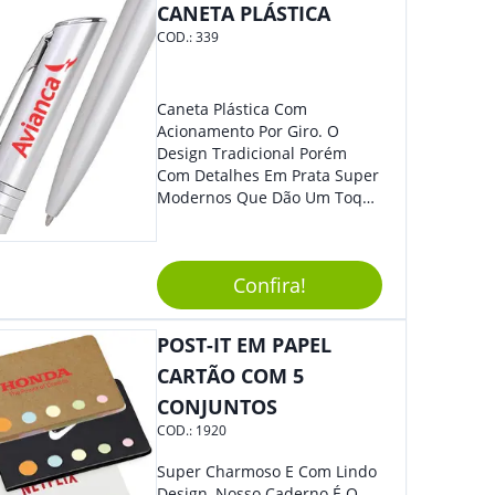
CANETA PLÁSTICA
Sua Empresa.
COD.:
339
Caneta Plástica Com
Acionamento Por Giro. O
Design Tradicional Porém
Com Detalhes Em Prata Super
Modernos Que Dão Um Toque
De Charme Na Peça.
Confira!
POST-IT EM PAPEL
CARTÃO COM 5
CONJUNTOS
COD.:
1920
Super Charmoso E Com Lindo
Design, Nosso Caderno É O