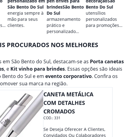
ão
personalizado em
pen drives para
decoraçãoSão
São B
São Bento Do Sul
brindesSão Bento
Bento Do Sul
estilo
energia sempre à
Do Sul
utensílios
perso
mão para seus
armazenamento
personalizados
para 
 sua
clientes.
prático e
para promoções
marca
personalizado
culinárias.
para seus dados.
AIS PROCURADOS NOS MELHORES
 em São Bento do Sul, destacam-se as
Porta canetas
es
, e
Kit vinho para brindes
. Essas opções são ideais
o Bento do Sul e em
evento corporativo
. Confira os
omover sua marca na região.
CANETA METÁLICA
COM DETALHES
CROMADOS
COD.:
331
Se Deseja Oferecer A Clientes,
Convidados Ou Colaboradores