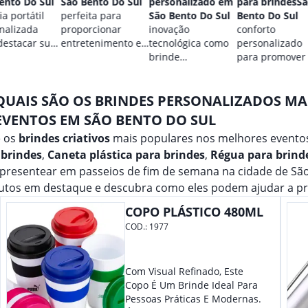
ento Do Sul
São Bento Do Sul
personalizado em
para brindesS
a portátil
perfeita para
São Bento Do Sul
Bento Do Sul
nalizada
proporcionar
inovação
conforto
destacar sua
entretenimento e
tecnológica como
personalizado
.
destacar sua
brinde
para promover
marca em
promocional para
marca.
qualquer ocasião.
eventos.
QUAIS SÃO OS BRINDES PERSONALIZADOS M
EVENTOS EM SÃO BENTO DO SUL
e os
brindes criativos
mais populares nos melhores eventos
 brindes
,
Caneta plástica para brindes
,
Régua para brind
 presentear em passeios de fim de semana na cidade de Sã
utos em destaque e descubra como eles podem ajudar a pr
COPO PLÁSTICO 480ML
COD.:
1977
Com Visual Refinado, Este
Copo É Um Brinde Ideal Para
Pessoas Práticas E Modernas.