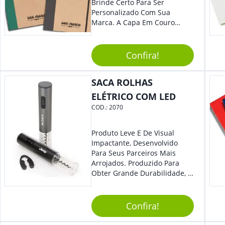
Brinde Certo Para Ser
Personalizado Com Sua
Marca. A Capa Em Couro
Sintético É Resistente, E O
Elástico Permite Maior
Segurança Ao Carregá-Lo.
Confira!
Ofereça A Seus Clientes E
Colaboradores, Sem Dúvidas
SACA ROLHAS
Eles Irão Adorar.
ELÉTRICO COM LED
COD.:
2070
Produto Leve E De Visual
Impactante, Desenvolvido
Para Seus Parceiros Mais
Arrojados. Produzido Para
Obter Grande Durabilidade, É
Uma Ótima Opção Para Levar
Sua Marca De Forma Estilosa,
Agregando Valor Para Sua
Confira!
Empresa Em Eventos.