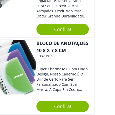
Impactante, Desenvolvido
Para Seus Parceiros Mais
Arrojados. Produzido Para
Obter Grande Durabilidade, É
Uma Ótima Opção Para Levar
Sua Marca De Forma Estilosa,
Confira!
Agregando Valor Para Sua
Empresa Em Eventos.
BLOCO DE ANOTAÇÕES
10,8 X 7,8 CM
COD.:
1918
Super Charmoso E Com Lindo
Design, Nosso Caderno É O
Brinde Certo Para Ser
Personalizado Com Sua
Marca. A Capa Em Couro
Sintético É Resistente, E O
Elástico Permite Maior
Segurança Ao Carregá-Lo.
Confira!
Ofereça A Seus Clientes E