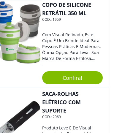
Colaboradores E Parceiros De
COPO DE SILICONE
Sua Empresa.
RETRÁTIL 350 ML
COD.:
1959
Com Visual Refinado, Este
Copo É Um Brinde Ideal Para
Pessoas Práticas E Modernas.
Ótima Opção Para Levar Sua
Marca De Forma Estilosa,
Agregando Valor Para Sua
Empresa Em Eventos,
Reuniões Corporativas Ou Até
Confira!
Mesmo Para Presentear
Colaboradores.
SACA-ROLHAS
ELÉTRICO COM
SUPORTE
COD.:
2069
Produto Leve E De Visual