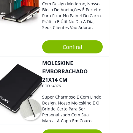
Com Design Moderno, Nosso
Bloco De Anotações É Perfeito
Para Fixar No Painel Do Carro.
Prático E Útil No Dia A Dia,
Seus Clientes Vão Adorar.
Confira!
MOLESKINE
EMBORRACHADO
21X14 CM
COD.:
4076
Super Charmoso E Com Lindo
Design, Nosso Moleskine É O
Brinde Certo Para Ser
Personalizado Com Sua
Marca. A Capa Em Couro
Sintético É Resistente, O
Elástico Permite Maior