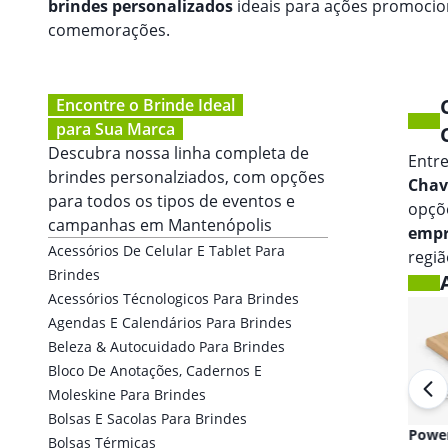
brindes personalizados
ideais para ações promocion
comemorações.
Encontre o Brinde Ideal
para Sua Marca
Descubra nossa linha completa de
Entr
brindes personalziados, com opções
Chav
para todos os tipos de eventos e
opçõ
campanhas em
Mantenópolis
empr
Acessórios De Celular E Tablet Para
regiã
Brindes
Acessórios Técnologicos Para Brindes
Agendas E Calendários Para Brindes
Beleza & Autocuidado Para Brindes
Bloco De Anotações, Cadernos E
Moleskine Para Brindes
Bolsas E Sacolas Para Brindes
Fones de ouvido
Powe
Bolsas Térmicas