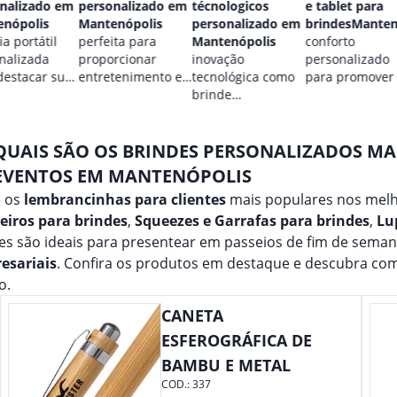
nalizado em
personalizado em
técnologicos
e tablet para
nópolis
Mantenópolis
personalizado em
brindesManten
a portátil
perfeita para
Mantenópolis
conforto
nalizada
proporcionar
inovação
personalizado
destacar sua
entretenimento e
tecnológica como
para promover
.
destacar sua
brinde
marca.
marca em
promocional para
qualquer ocasião.
eventos.
QUAIS SÃO OS BRINDES PERSONALIZADOS M
EVENTOS EM MANTENÓPOLIS
e os
lembrancinhas para clientes
mais populares nos melh
eiros para brindes
,
Squeezes e Garrafas para brindes
,
Lu
es são ideais para presentear em passeios de fim de sema
esariais
. Confira os produtos em destaque e descubra co
o.
CANETA
ESFEROGRÁFICA DE
BAMBU E METAL
COD.:
337