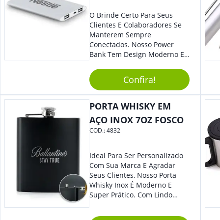
O Brinde Certo Para Seus
Clientes E Colaboradores Se
Manterem Sempre
Conectados. Nosso Power
Bank Tem Design Moderno E
Leve, Perfeito Para Carregar
Na Bolsa Ou Na Mochila.
Confira!
Compatível Com Diversos
Aparelhos, O Brinde É Super
Eficiente E Ágil, Ideal Para
PORTA WHISKY EM
Quem Busca Praticidade No
AÇO INOX 7OZ FOSCO
Dia A Dia. Personalize-O Com
COD.:
4832
Sua Marca E Tenha Ainda
Mais Destaque Em Eventos E
Feiras De Negócios.
Ideal Para Ser Personalizado
Com Sua Marca E Agradar
Seus Clientes, Nosso Porta
Whisky Inox É Moderno E
Super Prático. Com Lindo
Design, O Brinde Será O
Grande Diferencial Em