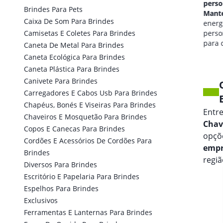
personalizado em
perso
Brindes Para Pets
Mantenópolis
Mante
Caixa De Som Para Brindes
qualidade de som
energi
Camisetas E Coletes Para Brindes
personalizada
perso
para seus eventos.
para 
Caneta De Metal Para Brindes
marca
Caneta Ecológica Para Brindes
Caneta Plástica Para Brindes
Canivete Para Brindes
Carregadores E Cabos Usb Para Brindes
Chapéus, Bonés E Viseiras Para Brindes
Entr
Chaveiros E Mosquetão Para Brindes
Chav
Copos E Canecas Para Brindes
opçõ
Cordões E Acessórios De Cordões Para
empr
Brindes
regiã
Diversos Para Brindes
Escritório E Papelaria Para Brindes
Espelhos Para Brindes
Exclusivos
Ferramentas E Lanternas Para Brindes