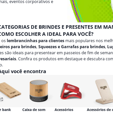
ais, eventos corporativos e
CATEGORIAS DE BRINDES E PRESENTES EM M
COMO ESCOLHER A IDEAL PARA VOCÊ?
e os
lembrancinhas para clientes
mais populares nos melh
eiros para brindes
,
Squeezes e Garrafas para brindes
,
Lu
es são ideais para presentear em passeios de fim de sema
esariais
. Confira os produtos em destaque e descubra co
o.
Aqui você encontra
r bank
Caixa de som
Acessórios
Acessórios de c