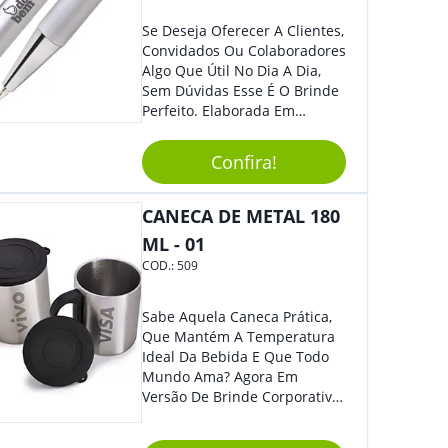
Se Deseja Oferecer A Clientes,
Convidados Ou Colaboradores
Algo Que Útil No Dia A Dia,
Sem Dúvidas Esse É O Brinde
Perfeito. Elaborada Em
Plástico Fosco E Resistente E
Com Detalhes Em Metal, Essa
Confira!
Incrível Caneta Esferográfica É
Acionada Na Por Clic Na Parte
Superior.
CANECA DE METAL 180
ML - 01
COD.:
509
Sabe Aquela Caneca Prática,
Que Mantém A Temperatura
Ideal Da Bebida E Que Todo
Mundo Ama? Agora Em
Versão De Brinde Corporativo
Para Que Você Possa Levar
Sua Marca Com Muito Estilo E