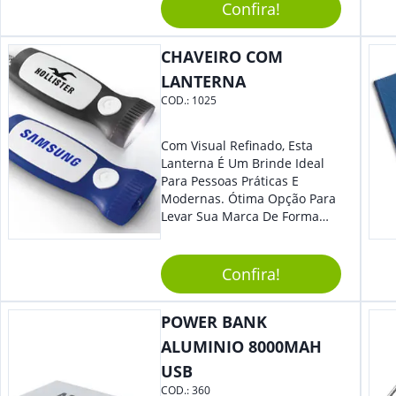
Confira!
Reuniões Corporativas Ou Até
Mesmo Para Presentear
Colaboradores E Parceiros De
CHAVEIRO COM
Sua Empresa.
LANTERNA
COD.:
1025
Com Visual Refinado, Esta
Lanterna É Um Brinde Ideal
Para Pessoas Práticas E
Modernas. Ótima Opção Para
Levar Sua Marca De Forma
Estilosa, Agregando Valor Para
Sua Empresa Em Eventos,
Reuniões Corporativas Ou Até
Confira!
Mesmo Para Presentear
Colaboradores E Parceiros De
POWER BANK
Sua Empresa.
ALUMINIO 8000MAH
USB
COD.:
360