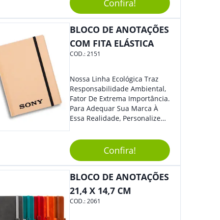
De Exposição.
Confira!
BLOCO DE ANOTAÇÕES
COM FITA ELÁSTICA
COD.:
2151
Nossa Linha Ecológica Traz
Responsabilidade Ambiental,
Fator De Extrema Importância.
Para Adequar Sua Marca À
Essa Realidade, Personalize
Nosso Incrível Bloco De
Anotações Com Post-It E
Caneta. Elaborado A Partir De
Confira!
Material Reciclado, O Brinde
Também É Prático, Tornando-
BLOCO DE ANOTAÇÕES
Se Assim Excelente Para Uso
Cotidiano. Perfeito, Não É?!
21,4 X 14,7 CM
COD.:
2061