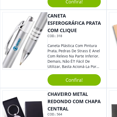
Reuniões Corporativas Ou Até
Confira!
Mesmo Para Presentear
Colaboradores E Parceiros De
CANETA
Sua Empresa.
ESFEROGRÁFICA PRATA
COM CLIQUE
COD.:
318
Caneta Plástica Com Pintura
Prata, Pedras De Strass E Anel
Com Relevo Na Parte Inferior.
Demais, Não É?! Fácil De
Utilizar, Basta Acioná-La Por
Clic.
Confira!
CHAVEIRO METAL
REDONDO COM CHAPA
CENTRAL
COD.:
564