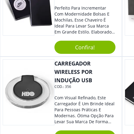
Perfeito Para Incrementar
Com Modernidade Bolsas E
Mochilas, Esse Chaveiro É
Ideal Para Levar Sua Marca
Em Grande Estilo. Elaborado A
Partir De Material Resistente,
O Brinde Se Adequa A
Confira!
Diversos Públicos. Não Perca
A Chance De Elevar A
Visibilidade De Sua Empresa!
CARREGADOR
WIRELESS POR
INDUÇÃO USB
COD.:
356
Com Visual Refinado, Este
Carregador É Um Brinde Ideal
Para Pessoas Práticas E
Modernas. Ótima Opção Para
Levar Sua Marca De Forma
Estilosa, Agregando Valor Para
Sua Empresa Em Eventos,