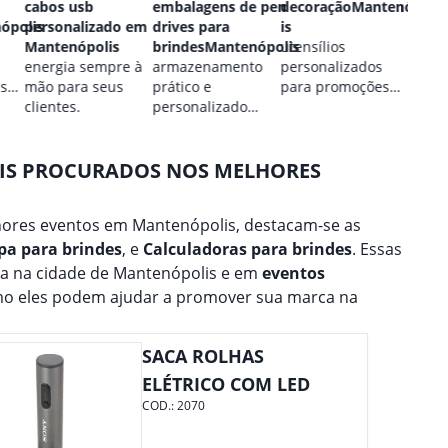
cabos usb
embalagens de pen
decoraçãoMantenópol
perso
ópolis
personalizado em
drives para
is
Mante
Mantenópolis
brindesMantenópolis
utensílios
estilo
energia sempre à
armazenamento
personalizados
perso
 sua
mão para seus
prático e
para promoções
para 
clientes.
personalizado
culinárias.
marca
para seus dados.
AIS PROCURADOS NOS MELHORES
ores eventos em Mantenópolis, destacam-se as
pa para brindes
, e
Calculadoras para brindes
. Essas
na na cidade de Mantenópolis e em
eventos
mo eles podem ajudar a promover sua marca na
SACA ROLHAS
ELÉTRICO COM LED
COD.:
2070