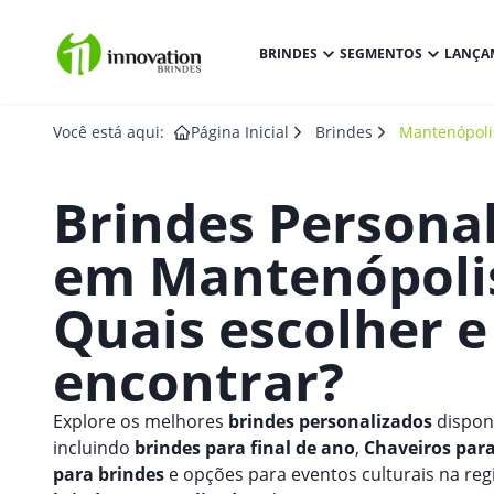
BRINDES
SEGMENTOS
LANÇA
Você está aqui:
Página Inicial
Brindes
Mantenópoli
Brindes Persona
em
Mantenópoli
Quais escolher 
encontrar?
Explore os melhores
brindes personalizados
disponí
incluindo
brindes para final de ano
,
Chaveiros para
para brindes
e opções para eventos culturais na re