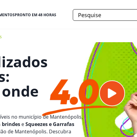
MENTOS
PRONTO EM 48 HORAS
s
lizados
s
:
e onde
veis no município de Mantenópolis,
 brindes
e
Squeezes e Garrafas
gião de Mantenópolis. Descubra