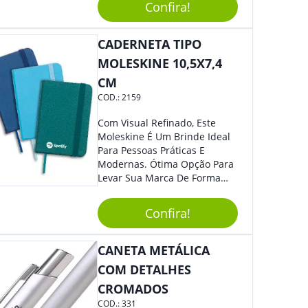
Confira!
Segurança Ao Carregá-Lo.
Ofereça A Seus Clientes E
Colaboradores, Sem Dúvidas
CADERNETA TIPO
Eles Irão Adorar.
MOLESKINE 10,5X7,4
CM
COD.:
2159
Com Visual Refinado, Este
Moleskine É Um Brinde Ideal
Para Pessoas Práticas E
Modernas. Ótima Opção Para
Levar Sua Marca De Forma
Estilosa, Agregando Valor Para
Sua Empresa Em Eventos,
Confira!
Reuniões Corporativas Ou Até
Mesmo Para Presentear
Colaboradores E Parceiros De
CANETA METÁLICA
Sua Empresa.
COM DETALHES
CROMADOS
COD.:
331