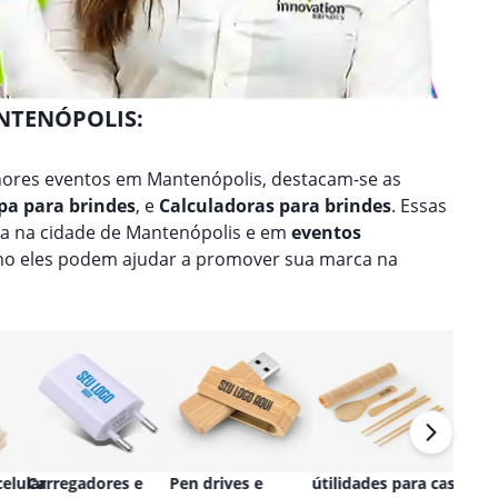
ANTENÓPOLIS:
ores eventos em Mantenópolis, destacam-se as
pa para brindes
, e
Calculadoras para brindes
. Essas
na na cidade de Mantenópolis e em
eventos
mo eles podem ajudar a promover sua marca na
elular
Carregadores e
Pen drives e
útilidades para casa e
Relóg