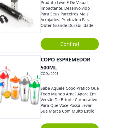
Produto Leve E De Visual
Impactante, Desenvolvido
Para Seus Parceiros Mais
Arrojados. Produzido Para
Obter Grande Durabilidade, É
Uma Ótima Opção Para Levar
Sua Marca De Forma Estilosa,
Agregando Valor Para Sua
Confira!
Empresa Em Eventos.
COPO ESPREMEDOR
500ML
COD.:
2091
Sabe Aquele Copo Prático Que
Todo Mundo Ama? Agora Em
Versão De Brinde Corporativo
Para Que Você Possa Levar
Sua Marca Com Muito Estilo E
Acrescentar Ainda Mais
Praticidade À Eventos E Feiras