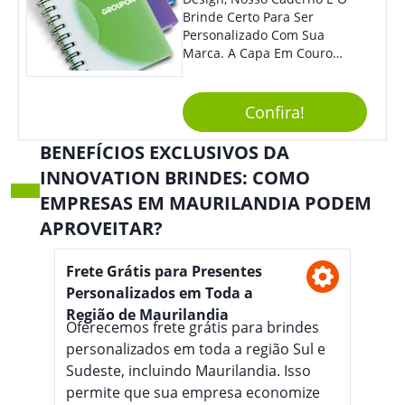
Colaboradores. Útil E
Brinde Certo Para Ser
Funcional, Com Certeza Todo
Personalizado Com Sua
Mundo Irá Amar.
Marca. A Capa Em Couro
Sintético É Resistente, E O
Elástico Permite Maior
Segurança Ao Carregá-Lo.
Confira!
Ofereça A Seus Clientes E
Colaboradores, Sem Dúvidas
BENEFÍCIOS EXCLUSIVOS DA
Eles Irão Adorar.
INNOVATION BRINDES: COMO
EMPRESAS EM MAURILANDIA PODEM
APROVEITAR?
Frete Grátis para Presentes
Personalizados em Toda a
Região de Maurilandia
Oferecemos frete grátis para brindes
personalizados em toda a região Sul e
Sudeste, incluindo Maurilandia. Isso
permite que sua empresa economize