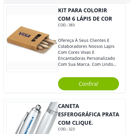
KIT PARA COLORIR
COM 6 LÁPIS DE COR
COD.:
383
Ofereça À Seus Clientes E
Colaboradores Nossos Lapis
Com Cores Vivas E
Encantadoras Personalizado
Com Sua Marca. Com Lindo
Design, O Brinde É Versátil
Para Diversas Ocasiões.
Perfeito, Não É?!
Confira!
CANETA
ESFEROGRÁFICA PRATA
COM CLIQUE.
COD.:
323