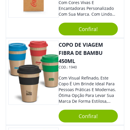
Com Cores Vivas E
Encantadoras Personalizado
Com Sua Marca. Com Lindo
Design, O Brinde É Versátil
Para Diversas Ocasiões.
Confira!
Perfeito, Não É?!
COPO DE VIAGEM
FIBRA DE BAMBU
450ML
COD.:
1940
Com Visual Refinado, Este
Copo É Um Brinde Ideal Para
Pessoas Práticas E Modernas.
Ótima Opção Para Levar Sua
Marca De Forma Estilosa,
Agregando Valor Para Sua
Empresa Em Eventos,
Confira!
Reuniões Corporativas Ou Até
Mesmo Para Presentear