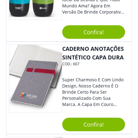
Mundo Ama? Agora Em
Versão De Brinde Corporativo
Para Que Você Possa Levar
Sua Marca Com Muito Estilo E
Acrescentar Ainda Mais
Confira!
Praticidade À Eventos E Feiras
De Exposição.
CADERNO ANOTAÇÕES
SINTÉTICO CAPA DURA
COD.:
667
Super Charmoso E Com Lindo
Design, Nosso Caderno É O
Brinde Certo Para Ser
Personalizado Com Sua
Marca. A Capa Em Couro
Sintético É Resistente, E O
Elástico Permite Maior
Segurança Ao Carregá-Lo.
Confira!
Ofereça A Seus Clientes E
Colaboradores, Sem Dúvidas