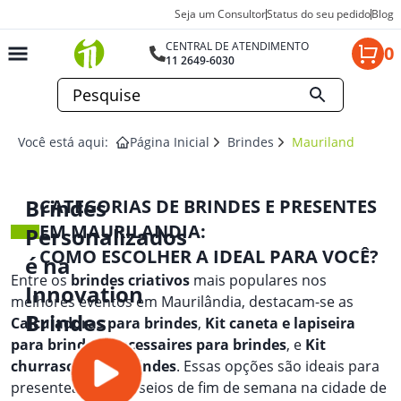
Seja um Consultor
Status do seu pedido
Blog
CENTRAL DE ATENDIMENTO
0
11 2649-6030
Você está aqui:
Página Inicial
Brindes
Maurilandia
Brindes
CATEGORIAS DE BRINDES E PRESENTES
EM MAURILANDIA:
Personalizados
COMO ESCOLHER A IDEAL PARA VOCÊ?
é na
Entre os
brindes criativos
mais populares nos
Innovation
melhores eventos em Maurilândia, destacam-se as
Brindes
Calculadoras para brindes
,
Kit caneta e lapiseira
para brindes
,
Necessaires para brindes
, e
Kit
churrasco para brindes
. Essas opções são ideais para
presentear em passeios de fim de semana na cidade de