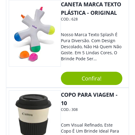
CANETA MARCA TEXTO
PLÁSTICA - ORIGINAL
COD.:
628
Nosso Marca Texto Splash É
Pura Diversão. Com Design
Descolado, Não Há Quem Não
Goste. Em 5 Lindas Cores, O
Brinde Pode Ser
Personalizado Com Sua
Marca, Demais, Não É? Não
Perca Essa Chance E Ofereça
Confira!
A Seus Clientes E
Colaboradores.
COPO PARA VIAGEM -
10
COD.:
308
Com Visual Refinado, Este
Copo É Um Brinde Ideal Para