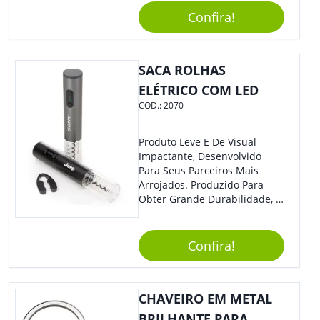
Elástico Permite Maior
Confira!
Segurança Ao Carregá-Lo.
Ofereça A Seus Clientes E
Colaboradores, Sem Dúvidas
Eles Irão Adorar.
SACA ROLHAS
ELÉTRICO COM LED
COD.:
2070
Produto Leve E De Visual
Impactante, Desenvolvido
Para Seus Parceiros Mais
Arrojados. Produzido Para
Obter Grande Durabilidade, É
Uma Ótima Opção Para Levar
Sua Marca De Forma Estilosa,
Agregando Valor Para Sua
Confira!
Empresa Em Eventos.
CHAVEIRO EM METAL
BRILHANTE PARA