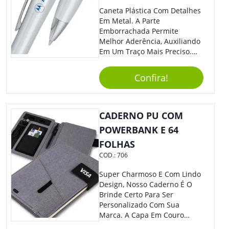
Caneta Plástica Com Detalhes
Em Metal. A Parte
Emborrachada Permite
Melhor Aderência, Auxiliando
Em Um Traço Mais Preciso.
Versátil, Torna-Se Ideal Para
Todo Tipo De Evento E
Confira!
Público.
CADERNO PU COM
POWERBANK E 64
FOLHAS
COD.:
706
Super Charmoso E Com Lindo
Design, Nosso Caderno É O
Brinde Certo Para Ser
Personalizado Com Sua
Marca. A Capa Em Couro
Sintético É Resistente, E O