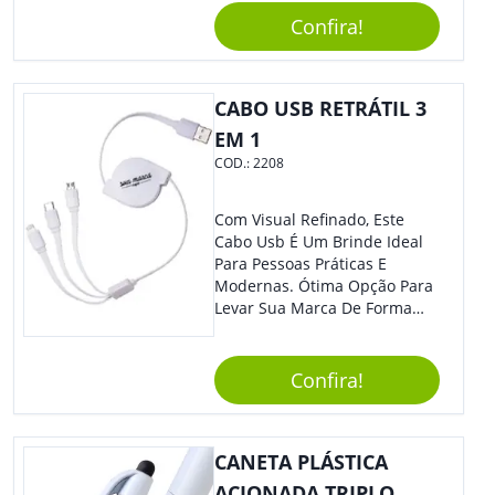
Acrescentar Ainda Mais
Confira!
Praticidade À Eventos E Feiras
De Exposição.
CABO USB RETRÁTIL 3
EM 1
COD.:
2208
Com Visual Refinado, Este
Cabo Usb É Um Brinde Ideal
Para Pessoas Práticas E
Modernas. Ótima Opção Para
Levar Sua Marca De Forma
Estilosa, Agregando Valor Para
Sua Empresa Em Eventos,
Reuniões Corporativas Ou Até
Confira!
Mesmo Para Presentear
Colaboradores E Parceiros De
Sua Empresa.
CANETA PLÁSTICA
ACIONADA TRIPLO