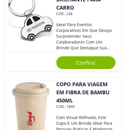
CARRO
COD.:
238
Ideal Para Eventos
Corporativos Em Que Deseja
Surpreender Seus
Colaboradores Com Um
Brinde Que Destaque Sua
Marca, Esse Chaveiro Em
Formato De Carro É Ideal!
Confira!
Elaborado Com Metal,
Material Resistente E Durável,
O Item Conta Também Com
Lindo Design.
COPO PARA VIAGEM
EM FIBRA DE BAMBU
450ML
COD.:
1899
Com Visual Refinado, Este
Copo É Um Brinde Ideal Para
Pessoas Práticas E Modernas.