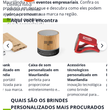
Maurilândia e em
eventos empresariais
. Confira os
Conheça nossa
produtos em destaque e descubra como eles podem
estrutura e entenda
ajudar a promover sua marca na região.
por que a Innovation
Brindes é muito mais
Aqui você encontra
do que personalização.
 bank
Caixa de som
Acessórios
Ac
nalizado em
personalizado em
técnologicos
ta
landia
Maurilandia
personalizado em
br
a portátil
perfeita para
Maurilandia
co
nalizada para
proporcionar
inovação tecnológica
pa
car sua marca.
entretenimento e
como brinde
ma
destacar sua marca em
promocional para
QUAIS SÃO OS BRINDES
qualquer ocasião.
eventos.
PERSONALIZADOS MAIS PROCURADOS