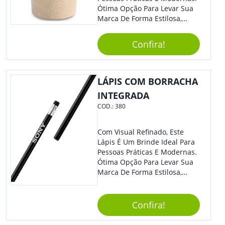
Ótima Opção Para Levar Sua
Marca De Forma Estilosa,
Agregando Valor Para Sua
Empresa Em Eventos,
Confira!
Reuniões Corporativas Ou Até
Mesmo Para Presentear
Colaboradores.
LÁPIS COM BORRACHA
INTEGRADA
COD.:
380
Com Visual Refinado, Este
Lápis É Um Brinde Ideal Para
Pessoas Práticas E Modernas.
Ótima Opção Para Levar Sua
Marca De Forma Estilosa,
Agregando Valor Para Sua
Empresa Em Eventos,
Reuniões Corporativas Ou Até
Confira!
Mesmo Para Presentear
Colaboradores E Parceiros De