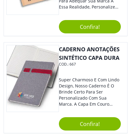
Para Adequar Sua Marca À
Essa Realidade, Personalize
Nosso Incrível Bloco De
Anotações Com Post-It E
Caneta. Elaborado A Partir De
Confira!
Material Reciclado, O Brinde
Também É Prático, Tornando-
Se Assim Excelente Para Uso
CADERNO ANOTAÇÕES
Cotidiano. Perfeito, Não É?!
SINTÉTICO CAPA DURA
COD.:
667
Super Charmoso E Com Lindo
Design, Nosso Caderno É O
Brinde Certo Para Ser
Personalizado Com Sua
Marca. A Capa Em Couro
Sintético É Resistente, E O
Elástico Permite Maior
Segurança Ao Carregá-Lo.
Confira!
Ofereça A Seus Clientes E
Colaboradores, Sem Dúvidas