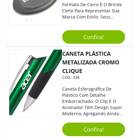
Formato De Carro É O Brinde
Certo Para Representar Sua
Marca Com Estilo. Seus
Clientes E Colaboradores Irão
Adorar.
Confira!
CANETA PLÁSTICA
METALIZADA CROMO
CLIQUE
COD.:
338
Caneta Esferográfica De
Plástico Com Detalhe
Emborrachado. O Clip E O
Acionador Têm Design Super
Moderno, Agregando Ainda
Mais Destaque Para Sua
Marca.
Confira!