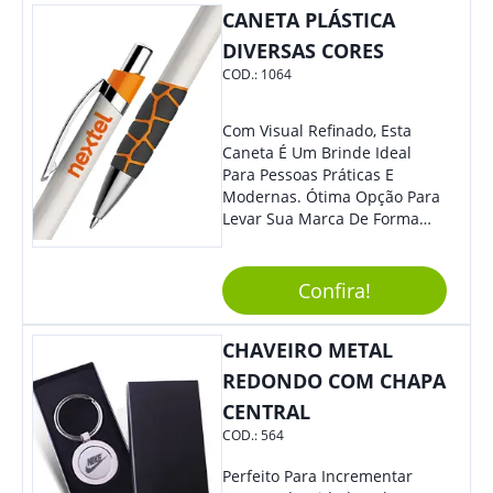
CANETA PLÁSTICA
Brinde Que Seus Clientes E
Colaboradores Mais Querem!
DIVERSAS CORES
Não Fique De Fora! Ofereça
COD.:
1064
Em Eventos, Feiras E
Congressos, E Tenha Sua
Marca Em Grande Destaque.
Com Visual Refinado, Esta
Caneta É Um Brinde Ideal
Para Pessoas Práticas E
Modernas. Ótima Opção Para
Levar Sua Marca De Forma
Estilosa, Agregando Valor Para
Sua Empresa Em Eventos,
Reuniões Corporativas Ou Até
Confira!
Mesmo Para Presentear
Colaboradores E Parceiros De
CHAVEIRO METAL
Sua Empresa.
REDONDO COM CHAPA
CENTRAL
COD.:
564
Perfeito Para Incrementar