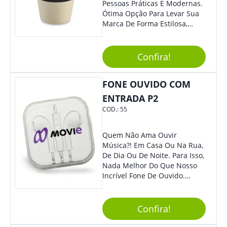
Pessoas Práticas E Modernas.
Ótima Opção Para Levar Sua
Marca De Forma Estilosa,
Agregando Valor Para Sua
Empresa Em Eventos,
Reuniões Corporativas Ou Até
Confira!
Mesmo Para Presentear
Colaboradores.
FONE OUVIDO COM
ENTRADA P2
COD.:
55
Quem Não Ama Ouvir
Música?! Em Casa Ou Na Rua,
De Dia Ou De Noite. Para Isso,
Nada Melhor Do Que Nosso
Incrível Fone De Ouvido.
Super Confortável, Com Som
De Excelente Qualidade, E
Contando Com Tamanho De
Confira!
Fio Ideal Para Se Movimentar
Com Mais Liberdade, É O