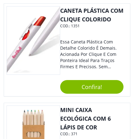
Eles Irão Adorar.
CANETA PLÁSTICA COM
CLIQUE COLORIDO
COD.:
1351
Essa Caneta Plástica Com
Detalhe Colorido É Demais.
Acionada Por Clique E Com
Ponteira Ideal Para Traços
Firmes E Precisos. Sem
Dúvidas É Um Excelente
Brinde Para Representar Sua
Marca. Dimensões: 1.6 Cm X
Confira!
13.7 Cm X 1.6 Cm
MINI CAIXA
ECOLÓGICA COM 6
LÁPIS DE COR
COD.:
371