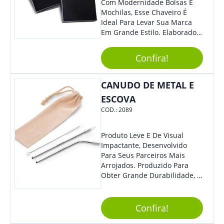
Com Modernidade Bolsas E
Mochilas, Esse Chaveiro É
Ideal Para Levar Sua Marca
Em Grande Estilo. Elaborado A
Partir De Material Resistente,
O Brinde Se Adequa A
Confira!
Diversos Públicos. Não Perca
A Chance De Elevar A
Visibilidade De Sua Empresa!
CANUDO DE METAL E
ESCOVA
COD.:
2089
Produto Leve E De Visual
Impactante, Desenvolvido
Para Seus Parceiros Mais
Arrojados. Produzido Para
Obter Grande Durabilidade, É
Uma Ótima Opção Para Levar
Sua Marca De Forma Estilosa,
Agregando Valor Para Sua
Confira!
Empresa Em Eventos.