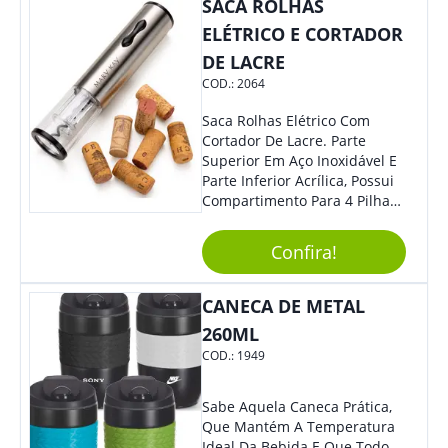
Colaboradores.
SACA ROLHAS
ELÉTRICO E CORTADOR
DE LACRE
COD.:
2064
Saca Rolhas Elétrico Com
Cortador De Lacre. Parte
Superior Em Aço Inoxidável E
Parte Inferior Acrílica, Possui
Compartimento Para 4 Pilhas
Aa Na Parte Superior (Não
Acompanha Pilhas) – Contém
Confira!
Desenho Indicativo De
Abertura E Fechamento Da
Tampa; Botões Para Extração
CANECA DE METAL
E Remoção De Rolhas E Parte
260ML
Inferior Com Anel Cortador De
COD.:
1949
Lacre (Removível).
Sabe Aquela Caneca Prática,
Que Mantém A Temperatura
Ideal Da Bebida E Que Todo