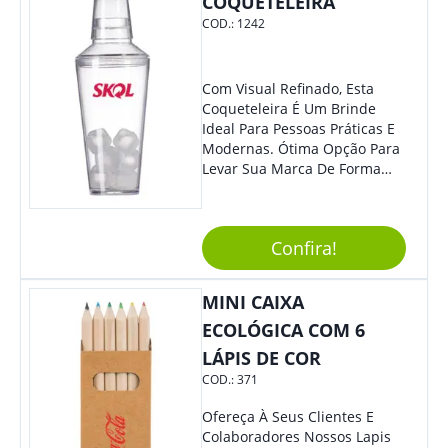
COQUETELEIRA
Volume, Avanço, Retrocesso E
Para Atender Ligações, O
COD.:
1242
Brinde Ainda É Compatível
Com Diversos Aparelhos.
Demais, Não É?! O Design
Com Visual Refinado, Esta
Moderno Acrescenta Ainda
Coqueteleira É Um Brinde
Mais Charme, O Que
Ideal Para Pessoas Práticas E
Certamente Agregará Grande
Modernas. Ótima Opção Para
Destaque À Sua Marca.
Levar Sua Marca De Forma
Estilosa, Agregando Valor Para
Sua Empresa Em Eventos,
Reuniões Corporativas Ou Até
Confira!
Mesmo Para Presentear
Colaboradores E Parceiros De
Sua Empresa.
MINI CAIXA
ECOLÓGICA COM 6
LÁPIS DE COR
COD.:
371
Ofereça À Seus Clientes E
Colaboradores Nossos Lapis