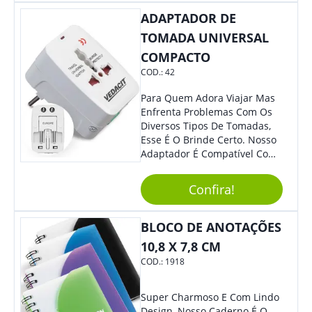
ADAPTADOR DE
TOMADA UNIVERSAL
COMPACTO
COD.:
42
Para Quem Adora Viajar Mas
Enfrenta Problemas Com Os
Diversos Tipos De Tomadas,
Esse É O Brinde Certo. Nosso
Adaptador É Compatível Com
Mais De 150 Padrões De
Diferentes Países E Com
Confira!
Todas As Tensões. Em
Tamanho Compacto, É
Perfeito Para Carregar Na
BLOCO DE ANOTAÇÕES
Bolsa Ou Na Mochila. É A
10,8 X 7,8 CM
Praticidade Que Todos
COD.:
1918
Precisam Em Apenas Um
Item! Demais, Não É?!
Personalize-O Com Sua Marca
Super Charmoso E Com Lindo
E Ofereça A Seus Clientes E
Design, Nosso Caderno É O