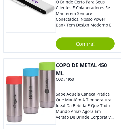
O Brinde Certo Para Seus
Clientes E Colaboradores Se
Manterem Sempre
Conectados. Nosso Power
Bank Tem Design Moderno E
Leve, Perfeito Para Carregar
Na Bolsa Ou Na Mochila.
Compatível Com Diversos
Confira!
Aparelhos, O Brinde É Super
Eficiente E Ágil, Ideal Para
Quem Busca Praticidade No
COPO DE METAL 450
Dia A Dia. Personalize-O Com
Sua Marca E Tenha Ainda
ML
Mais Destaque Em Eventos E
COD.:
1953
Feiras De Negócios.
Sabe Aquela Caneca Prática,
Que Mantém A Temperatura
Ideal Da Bebida E Que Todo
Mundo Ama? Agora Em
Versão De Brinde Corporativo
Para Que Você Possa Levar
Sua Marca Com Muito Estilo E