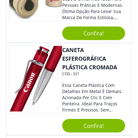
Pessoas Práticas E Modernas.
Ótima Opção Para Levar Sua
Marca De Forma Estilosa,
Agregando Valor Para Sua
Empresa Em Eventos,
Confira!
Reuniões Corporativas Ou Até
Mesmo Para Presentear
Colaboradores.
CANETA
ESFEROGRÁFICA
PLÁSTICA CROMADA
COD.:
321
Essa Caneta Plástica Com
Detalhes Em Metal É Demais.
Acionada Por Clic E Com
Ponteira .Ideal Para Traços
Firmes E Precisos. Sem
Dúvidas É Um Excelente
Brinde Para Representar Sua
Confira!
Marca.