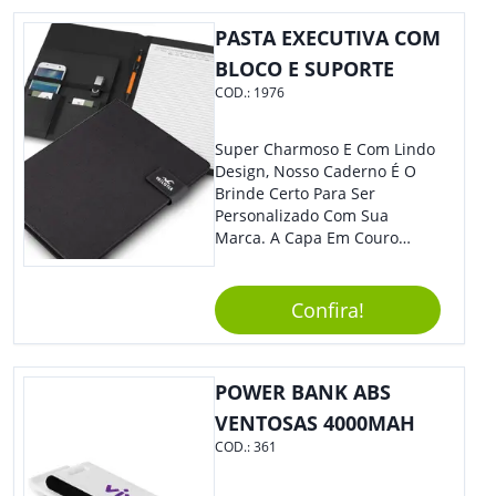
Sua Empresa.
PASTA EXECUTIVA COM
BLOCO E SUPORTE
COD.:
1976
Super Charmoso E Com Lindo
Design, Nosso Caderno É O
Brinde Certo Para Ser
Personalizado Com Sua
Marca. A Capa Em Couro
Sintético É Resistente, E O
Elástico Permite Maior
Segurança Ao Carregá-Lo.
Confira!
Ofereça A Seus Clientes E
Colaboradores, Sem Dúvidas
Eles Irão Adorar.
POWER BANK ABS
VENTOSAS 4000MAH
COD.:
361