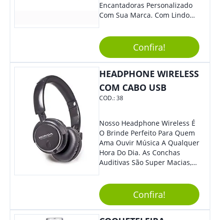
Encantadoras Personalizado
Com Sua Marca. Com Lindo
Design, O Brinde É Versátil
Para Diversas Ocasiões.
Perfeito, Não É?!
Confira!
HEADPHONE WIRELESS
COM CABO USB
COD.:
38
Nosso Headphone Wireless É
O Brinde Perfeito Para Quem
Ama Ouvir Música A Qualquer
Hora Do Dia. As Conchas
Auditivas São Super Macias,
Proporcionando Assim Maior
Conforto Ao Utilizá-Lo. Com
Entrada Para Mini Sd Cartão
Confira!
De Memória, Bateria Interna
Recarregável E Botões De