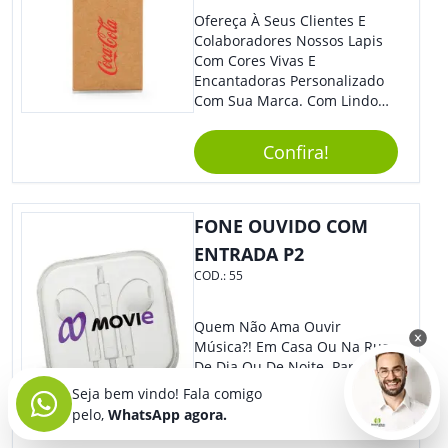
Ofereça À Seus Clientes E
Colaboradores Nossos Lapis
Com Cores Vivas E
Encantadoras Personalizado
Com Sua Marca. Com Lindo
Design, O Brinde É Versátil
Para Diversas Ocasiões.
Confira!
Perfeito, Não É?!
FONE OUVIDO COM
ENTRADA P2
COD.:
55
Quem Não Ama Ouvir
Música?! Em Casa Ou Na Rua,
De Dia Ou De Noite. Para Isso,
Nada Melhor Do Que Nosso
Seja bem vindo! Fala comigo
Incrível Fone De Ouvido.
pelo,
WhatsApp agora.
Super Confortável, Com Som
De Excelente Qualidade, E