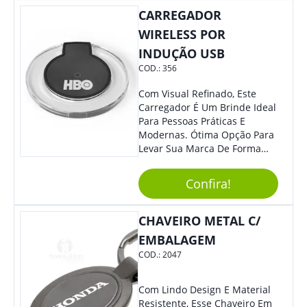
CARREGADOR
WIRELESS POR
INDUÇÃO USB
COD.:
356
Com Visual Refinado, Este
Carregador É Um Brinde Ideal
Para Pessoas Práticas E
Modernas. Ótima Opção Para
Levar Sua Marca De Forma
Estilosa, Agregando Valor Para
Sua Empresa Em Eventos,
Confira!
Reuniões Corporativas Ou Até
Mesmo Para Presentear
Colaboradores E Parceiros De
CHAVEIRO METAL C/
Sua Empresa.
EMBALAGEM
COD.:
2047
Com Lindo Design E Material
Resistente, Esse Chaveiro Em