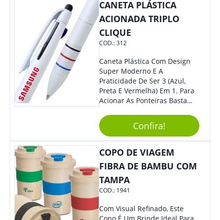
CANETA PLÁSTICA
Eles Irão Adorar.
ACIONADA TRIPLO
CLIQUE
COD.:
312
Caneta Plástica Com Design
Super Moderno E A
Praticidade De Ser 3 (Azul,
Preta E Vermelha) Em 1. Para
Acionar As Ponteiras Basta
Arrastar A Cor Desejada Para
Baixo.
Confira!
COPO DE VIAGEM
FIBRA DE BAMBU COM
TAMPA
COD.:
1941
Com Visual Refinado, Este
Copo É Um Brinde Ideal Para